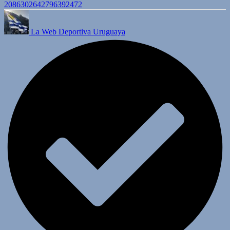
2086302642796392472
La Web Deportiva Uruguaya