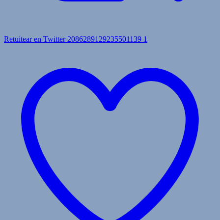
Retuitear en Twitter 2086289129235501139
1