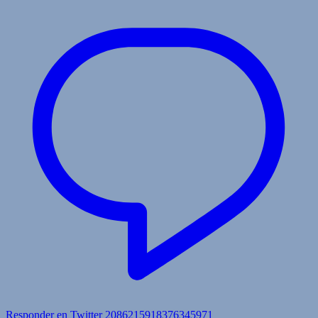
Responder en Twitter 2086215918376345971