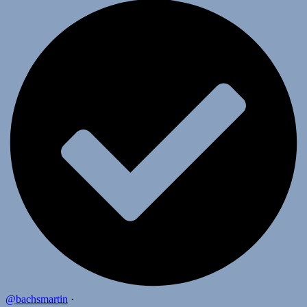
@bachsmartin
·