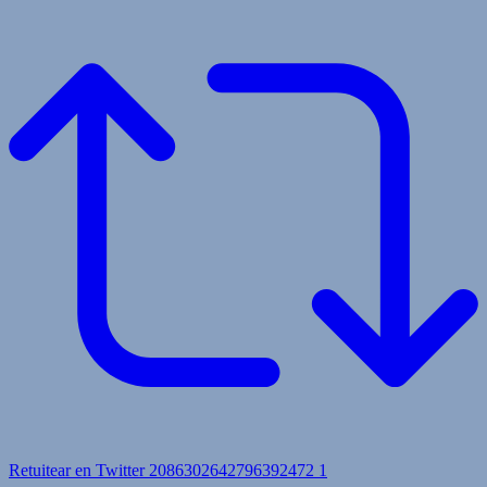
Retuitear en Twitter 2086302642796392472
1