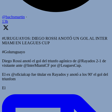
@bachsmartin
·
13h
#URUGUAYOS: DIEGO ROSSI ANOTÓ UN GOL AL INTER
MIAMI EN LEAGUES CUP
#Goluruguayo
Diego Rossi anotó el gol del triunfo agónico de @Rayados 2-1 de
visitante ante @InterMiamiCF por @LeaguesCup.
El ex @oficialcap fue titular en Rayados y anotó a los 90' el gol del
triunfom
El