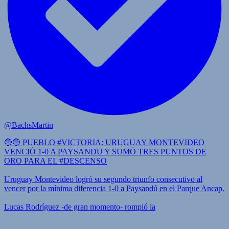
@BachsMartin
🔵🔵 PUEBLO #VICTORIA: URUGUAY MONTEVIDEO
VENCIÓ 1-0 A PAYSANDU Y SUMÓ TRES PUNTOS DE
ORO PARA EL #DESCENSO
Uruguay Montevideo logró su segundo triunfo consecutivo al
vencer por la mínima diferencia 1-0 a Paysandú en el Parque Ancap.
Lucas Rodríguez -de gran momento- rompió la