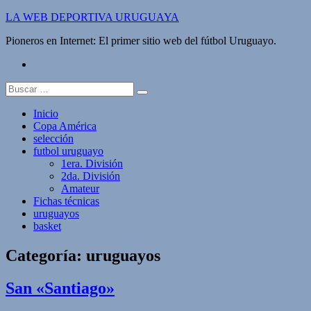
Saltar
LA WEB DEPORTIVA URUGUAYA
al
Pioneros en Internet: El primer sitio web del fútbol Uruguayo.
contenido
twitter
Buscar:
Inicio
Copa América
selección
futbol uruguayo
1era. División
2da. División
Amateur
Fichas técnicas
uruguayos
basket
Categoría:
uruguayos
San «Santiago»