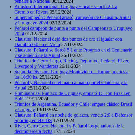
penales a Nacional
06/12/2024
Amistoso Internacional: Uruguay «local» venció 2:1 a
Gremio en Rivera
05/12/2024
Supercampeón : Peñarol arrasó, campeón de Clausura, Anual
y Uruguayo 2024
02/12/2024
Peñarol campeón de punta a punta del Campeonato Uruguayo
2024
01/12/2024
Clausura: Nacional dejó dos puntos de oro al igualar con
Danubio 0:0 en el Viera
27/11/2024
Clausura: Peñarol se floreó 5:1 ante Progreso en el Centenario
y se adueñó de la Anual
26/11/2024
Triunfos de Cerro Largo, Racing, Deportivo, Peñarol, River,
Liverpool y Wanderers
26/11/2024
Segunda División: Uruguay Montevideo – Torque, martes a
las 16:30 hs.
25/11/2024
Peñarol y Nacional en el mano a mano por el Claiusura y la
Anual
25/11/2024
Eliminatorias: Puntazo de Uruguay, empató 1:1 con Brasil en
Bahía
19/11/2024
Triunfos de Argentina, Ecuador y Chile; empate clásico Brasil
y Uruguay
19/11/2024
Clausura: Peñarol en noche de golazos, venció 2:0 a Defensor
Sporting en el CDS
17/11/2024
River, Cerro Laro, Nacional y Peñarol los ganadores de la
decimotercera fecha
17/11/2024