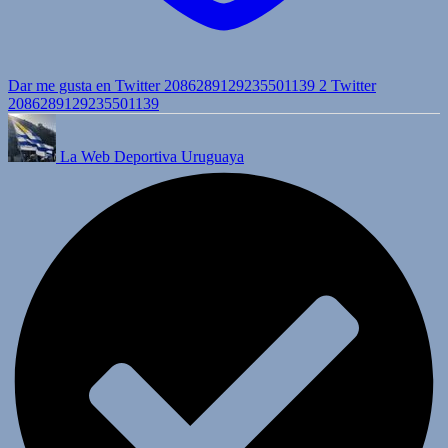
Dar me gusta en Twitter 2086289129235501139
2
Twitter
2086289129235501139
La Web Deportiva Uruguaya