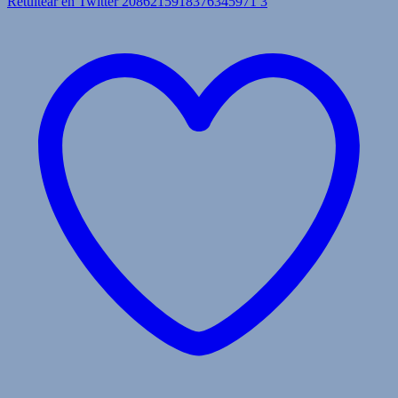
Retuitear en Twitter 2086215918376345971
3