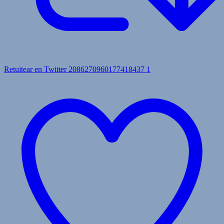
Retuitear en Twitter 2086270960177418437
1