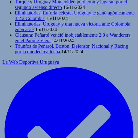
Torque y Uruguay Montevideo perdieron y jugarán por el
segundo ascenso directo
16/11/2024
Eliminatorias: Euforia celeste, Uruguay le ganó agónicamente
3:2 a Colombia
15/11/2024
Eliminatorias: Uruguay y una nueva victoria ante Colombia
en «casa»
15/11/2024
Clausura: Peñarol venció inobjetablemente 2:0 a Wanderers
en el Parque Viera
14/11/2024
Triunfos de Peñarol, Boston, Defensor, Nacional y Racing
por la duodécima fecha
14/11/2024
La Web Deportiva Uruguaya