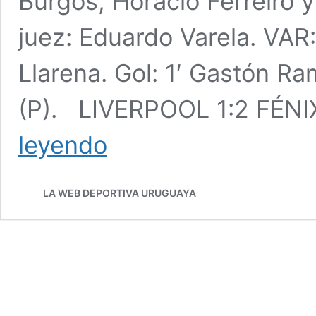
Burgos, Horacio Ferreiro 
juez: Eduardo Varela. VAR
Llarena. Gol: 1′ Gastón Ra
(P). LIVERPOOL 1:2 FÉNI
Triunfos
leyendo
de
Nacional,
River
LA WEB DEPORTIVA URUGUAYA
Plate,
Boston
River,
Peñarol
y
Fénix
por
la
séptima