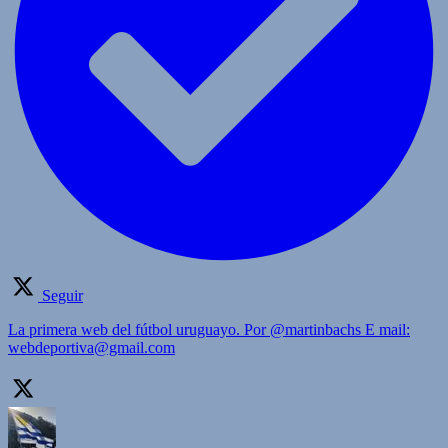
Seguir
La primera web del fútbol uruguayo. Por @martinbachs E mail:
webdeportiva@gmail.com