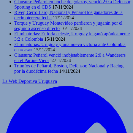
Clausura: Peñarol en noche de golazos, venció 2:0 a Defensor
Sporting en el CDS
17/11/2024
River, Cerro Laro, Nacional y Peñarol los ganadores de la
decimotercera fecha
17/11/2024
Torque y Uruguay Montevideo perdieron y jugarán por el
segundo ascenso directo
16/11/2024
Eliminatorias: Euforia celeste, Uruguay le ganó agónicamente
3:2 a Colombia
15/11/2024
Eliminatorias: Uruguay y una nueva victoria ante Colombia
en «casa»
15/11/2024
Clausura: Peñarol venció inobjetablemente 2:0 a Wanderers
en el Parque Viera
14/11/2024
Triunfos de Peñarol, Boston, Defensor, Nacional y Racing
por la duodécima fecha
14/11/2024
La Web Deportiva Uruguaya