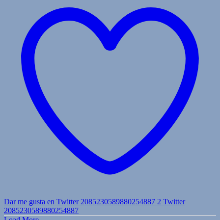
Dar me gusta en Twitter 2085230589880254887
2
Twitter
2085230589880254887
Load More