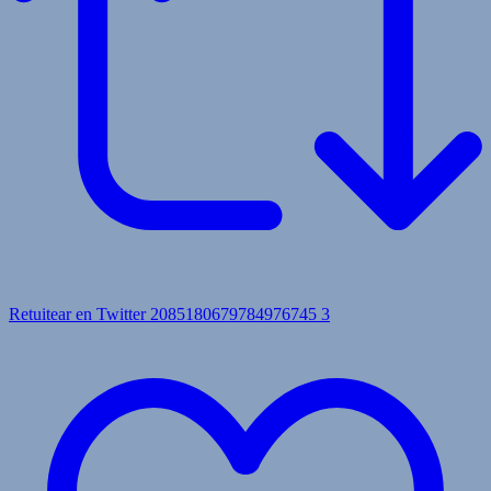
Retuitear en Twitter 2085180679784976745
3