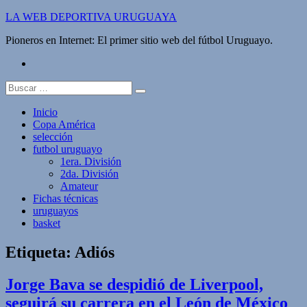
Saltar
LA WEB DEPORTIVA URUGUAYA
al
Pioneros en Internet: El primer sitio web del fútbol Uruguayo.
contenido
twitter
Buscar:
Inicio
Copa América
selección
futbol uruguayo
1era. División
2da. División
Amateur
Fichas técnicas
uruguayos
basket
Etiqueta:
Adiós
Jorge Bava se despidió de Liverpool,
seguirá su carrera en el León de México