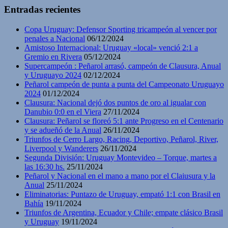
Entradas recientes
Copa Uruguay: Defensor Sporting tricampeón al vencer por
penales a Nacional
06/12/2024
Amistoso Internacional: Uruguay «local» venció 2:1 a
Gremio en Rivera
05/12/2024
Supercampeón : Peñarol arrasó, campeón de Clausura, Anual
y Uruguayo 2024
02/12/2024
Peñarol campeón de punta a punta del Campeonato Uruguayo
2024
01/12/2024
Clausura: Nacional dejó dos puntos de oro al igualar con
Danubio 0:0 en el Viera
27/11/2024
Clausura: Peñarol se floreó 5:1 ante Progreso en el Centenario
y se adueñó de la Anual
26/11/2024
Triunfos de Cerro Largo, Racing, Deportivo, Peñarol, River,
Liverpool y Wanderers
26/11/2024
Segunda División: Uruguay Montevideo – Torque, martes a
las 16:30 hs.
25/11/2024
Peñarol y Nacional en el mano a mano por el Claiusura y la
Anual
25/11/2024
Eliminatorias: Puntazo de Uruguay, empató 1:1 con Brasil en
Bahía
19/11/2024
Triunfos de Argentina, Ecuador y Chile; empate clásico Brasil
y Uruguay
19/11/2024