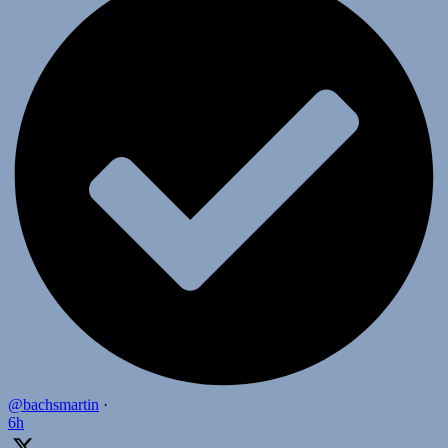
@bachsmartin
·
6h