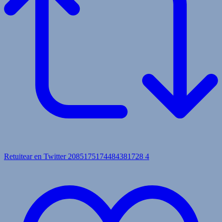
Retuitear en Twitter 2085175174484381728
4