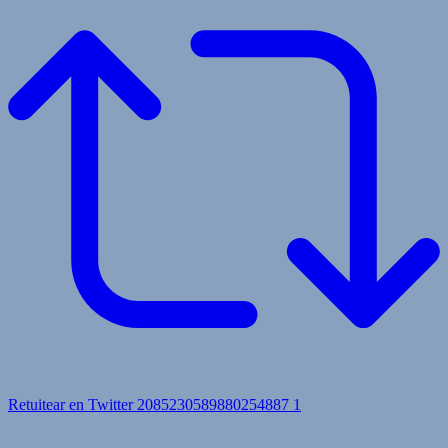
Retuitear en Twitter 2085230589880254887
1