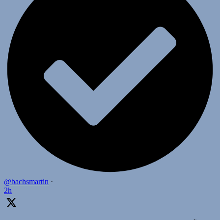
@bachsmartin
·
2h