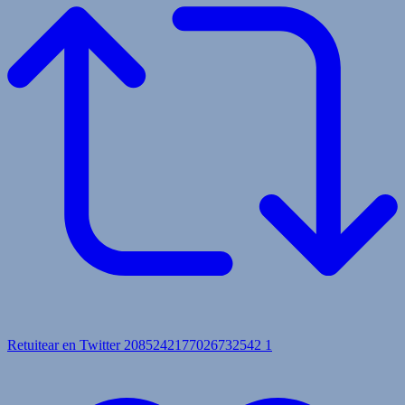
Retuitear en Twitter 2085242177026732542
1