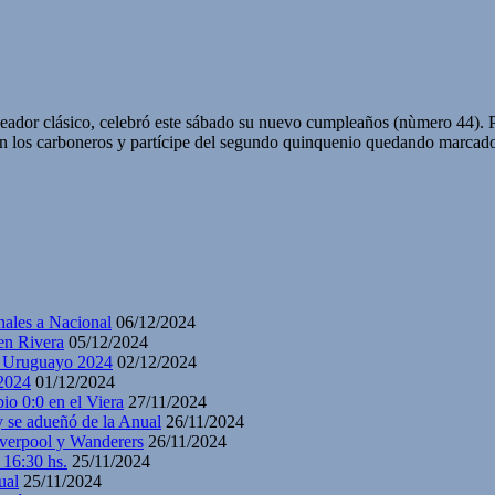
eador clásico, celebró este sábado su nuevo cumpleaños (nùmero 44). Pe
los carboneros y partícipe del segundo quinquenio quedando marcado en
nales a Nacional
06/12/2024
en Rivera
05/12/2024
y Uruguayo 2024
02/12/2024
2024
01/12/2024
io 0:0 en el Viera
27/11/2024
y se adueñó de la Anual
26/11/2024
iverpool y Wanderers
26/11/2024
 16:30 hs.
25/11/2024
ual
25/11/2024