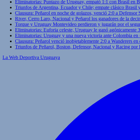
Eliminatorias: Puntazo de Uruguay, empató 1:1 con Brasil en B
Triunfos de Argentina, Ecuador y Chile; empate clásico Brasil
Clausura: Peñarol en noche de golazos, venció 2:0 a Defensor
River, Cerro Laro, Nacional y Peñarol los ganadores de la deci
Torque y Uruguay Montevideo perdieron y jugarán por el segu
Eliminatorias: Euforia celeste, Uruguay le ganó agónicamente 
Eliminatorias: Uruguay y una nueva victoria ante Colombia en
Clausura: Peñarol venció inobjetablemente 2:0 a Wanderers en 
Triunfos de Peñarol, Boston, Defensor, Nacional y Racing por
La Web Deportiva Uruguaya