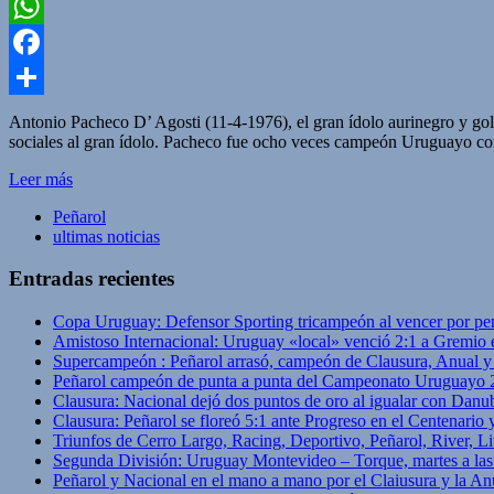
Twitter
WhatsApp
Facebook
Compartir
Antonio Pacheco D’ Agosti (11-4-1976), el gran ídolo aurinegro y gol
sociales al gran ídolo. Pacheco fue ocho veces campeón Uruguayo con 
Leer más
Peñarol
ultimas noticias
Entradas recientes
Copa Uruguay: Defensor Sporting tricampeón al vencer por pe
Amistoso Internacional: Uruguay «local» venció 2:1 a Gremio 
Supercampeón : Peñarol arrasó, campeón de Clausura, Anual 
Peñarol campeón de punta a punta del Campeonato Uruguayo 
Clausura: Nacional dejó dos puntos de oro al igualar con Danub
Clausura: Peñarol se floreó 5:1 ante Progreso en el Centenario 
Triunfos de Cerro Largo, Racing, Deportivo, Peñarol, River, L
Segunda División: Uruguay Montevideo – Torque, martes a las
Peñarol y Nacional en el mano a mano por el Claiusura y la An