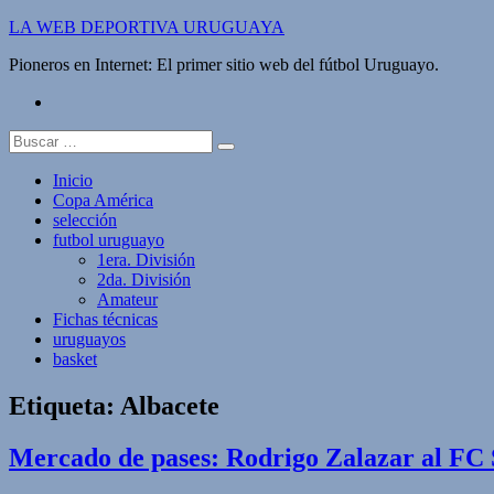
Saltar
LA WEB DEPORTIVA URUGUAYA
al
Pioneros en Internet: El primer sitio web del fútbol Uruguayo.
contenido
twitter
Buscar:
Inicio
Copa América
selección
futbol uruguayo
1era. División
2da. División
Amateur
Fichas técnicas
uruguayos
basket
Etiqueta:
Albacete
Mercado de pases: Rodrigo Zalazar al FC 