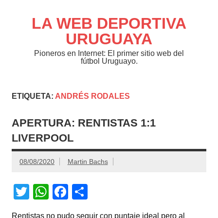
Saltar
al
contenido
LA WEB DEPORTIVA
URUGUAYA
Pioneros en Internet: El primer sitio web del
fútbol Uruguayo.
ETIQUETA:
ANDRÉS RODALES
APERTURA: RENTISTAS 1:1
LIVERPOOL
08/08/2020
Martin Bachs
T
W
F
C
wi
h
a
o
Rentistas no pudo seguir con puntaje ideal pero al