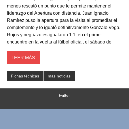
tt
at
c
m
menos rescató un punto que le permite mantener el
er
s
e
p
liderazgo del Apertura con distancia. Juan Ignacio
A
b
ar
Ramírez puso la apertura para la visita al promediar el
complemento y lo igualó definitivamente Gonzalo Vega.
p
o
tir
Rojos y negriazules igualaron 1:1, en el primer
p
o
encuentro en la vuelta al fútbol oficial, el sábado de
k
LEER MÁS
Fichas técnicas
mas noticias
twitter