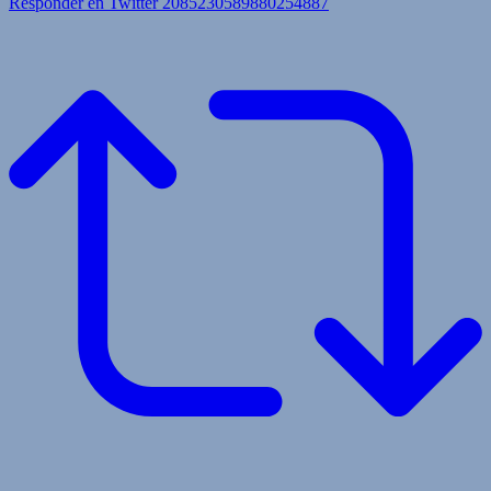
Responder en Twitter 2085230589880254887