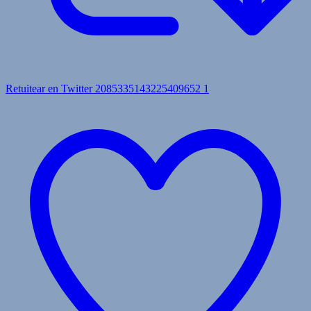
Retuitear en Twitter 2085335143225409652
1