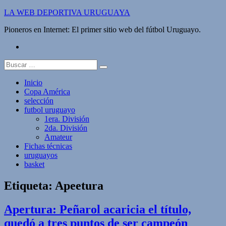
Saltar
LA WEB DEPORTIVA URUGUAYA
al
Pioneros en Internet: El primer sitio web del fútbol Uruguayo.
contenido
twitter
Buscar:
Inicio
Copa América
selección
futbol uruguayo
1era. División
2da. División
Amateur
Fichas técnicas
uruguayos
basket
Etiqueta:
Apeetura
Apertura: Peñarol acaricia el título,
quedó a tres puntos de ser campeón