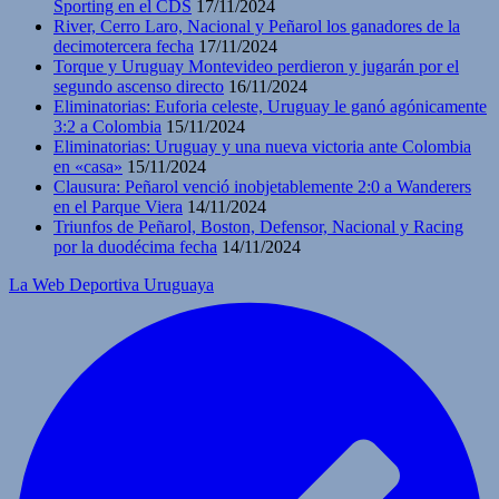
Sporting en el CDS
17/11/2024
River, Cerro Laro, Nacional y Peñarol los ganadores de la
decimotercera fecha
17/11/2024
Torque y Uruguay Montevideo perdieron y jugarán por el
segundo ascenso directo
16/11/2024
Eliminatorias: Euforia celeste, Uruguay le ganó agónicamente
3:2 a Colombia
15/11/2024
Eliminatorias: Uruguay y una nueva victoria ante Colombia
en «casa»
15/11/2024
Clausura: Peñarol venció inobjetablemente 2:0 a Wanderers
en el Parque Viera
14/11/2024
Triunfos de Peñarol, Boston, Defensor, Nacional y Racing
por la duodécima fecha
14/11/2024
La Web Deportiva Uruguaya