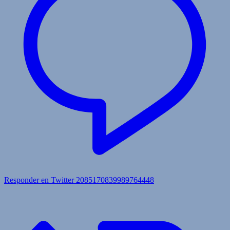
Responder en Twitter 2085170839989764448