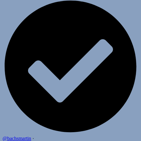
@bachsmartin
·