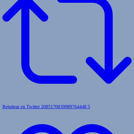
Retuitear en Twitter 2085170839989764448
5