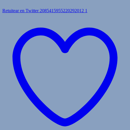
Retuitear en Twitter 2085415955220292012
1