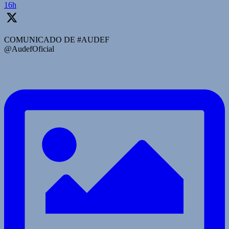
16h
COMUNICADO DE #AUDEF
@AudefOficial