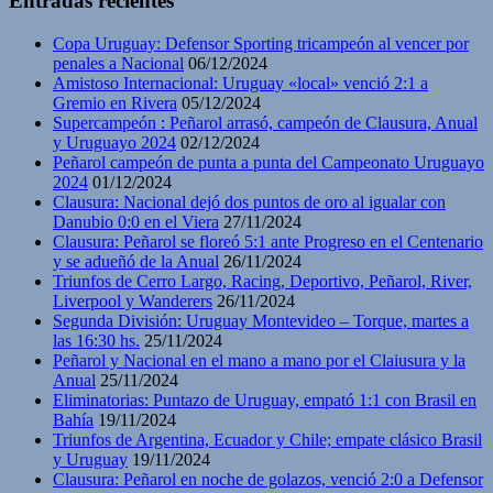
Entradas recientes
Copa Uruguay: Defensor Sporting tricampeón al vencer por
penales a Nacional
06/12/2024
Amistoso Internacional: Uruguay «local» venció 2:1 a
Gremio en Rivera
05/12/2024
Supercampeón : Peñarol arrasó, campeón de Clausura, Anual
y Uruguayo 2024
02/12/2024
Peñarol campeón de punta a punta del Campeonato Uruguayo
2024
01/12/2024
Clausura: Nacional dejó dos puntos de oro al igualar con
Danubio 0:0 en el Viera
27/11/2024
Clausura: Peñarol se floreó 5:1 ante Progreso en el Centenario
y se adueñó de la Anual
26/11/2024
Triunfos de Cerro Largo, Racing, Deportivo, Peñarol, River,
Liverpool y Wanderers
26/11/2024
Segunda División: Uruguay Montevideo – Torque, martes a
las 16:30 hs.
25/11/2024
Peñarol y Nacional en el mano a mano por el Claiusura y la
Anual
25/11/2024
Eliminatorias: Puntazo de Uruguay, empató 1:1 con Brasil en
Bahía
19/11/2024
Triunfos de Argentina, Ecuador y Chile; empate clásico Brasil
y Uruguay
19/11/2024
Clausura: Peñarol en noche de golazos, venció 2:0 a Defensor