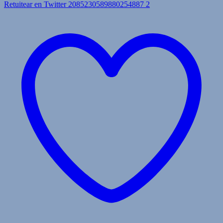
Retuitear en Twitter 2085230589880254887
2