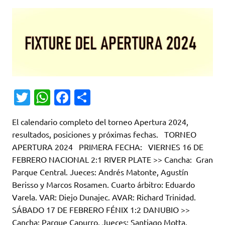
T
W
Fa
C
w
h
c
o
El calendario completo del torneo Apertura 2024,
it
at
e
m
resultados, posiciones y próximas fechas. TORNEO
te
s
b
p
APERTURA 2024 PRIMERA FECHA: VIERNES 16 DE
r
A
o
ar
FEBRERO NACIONAL 2:1 RIVER PLATE >> Cancha: Gran
Parque Central. Jueces: Andrés Matonte, Agustín
p
o
ti
Berisso y Marcos Rosamen. Cuarto árbitro: Eduardo
p
k
r
Varela. VAR: Diejo Dunajec. AVAR: Richard Trinidad.
SÁBADO 17 DE FEBRERO FÉNIX 1:2 DANUBIO >>
Cancha: Parque Capurro. Jueces: Santiago Motta,