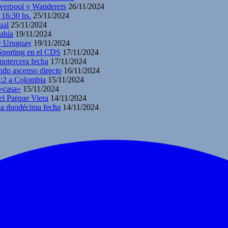
iverpool y Wanderers
26/11/2024
 16:30 hs.
25/11/2024
ual
25/11/2024
ahía
19/11/2024
 y Uruguay
19/11/2024
 Sporting en el CDS
17/11/2024
motercera fecha
17/11/2024
ndo ascenso directo
16/11/2024
3:2 a Colombia
15/11/2024
 «casa»
15/11/2024
el Parque Viera
14/11/2024
 la duodécima fecha
14/11/2024