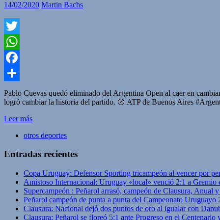
14/02/2020
Martin Bachs
Twitter
WhatsApp
Facebook
Compartir
Pablo Cuevas quedó eliminado del Argentina Open al caer en cambiante 
logró cambiar la historia del partido. 🥎 ATP de Buenos Aires #Arg
Leer más
otros deportes
Entradas recientes
Copa Uruguay: Defensor Sporting tricampeón al vencer por pe
Amistoso Internacional: Uruguay «local» venció 2:1 a Gremio 
Supercampeón : Peñarol arrasó, campeón de Clausura, Anual 
Peñarol campeón de punta a punta del Campeonato Uruguayo 
Clausura: Nacional dejó dos puntos de oro al igualar con Danub
Clausura: Peñarol se floreó 5:1 ante Progreso en el Centenario 