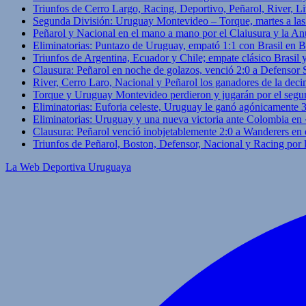
Triunfos de Cerro Largo, Racing, Deportivo, Peñarol, River, L
Segunda División: Uruguay Montevideo – Torque, martes a las
Peñarol y Nacional en el mano a mano por el Claiusura y la An
Eliminatorias: Puntazo de Uruguay, empató 1:1 con Brasil en B
Triunfos de Argentina, Ecuador y Chile; empate clásico Brasil
Clausura: Peñarol en noche de golazos, venció 2:0 a Defensor
River, Cerro Laro, Nacional y Peñarol los ganadores de la deci
Torque y Uruguay Montevideo perdieron y jugarán por el segu
Eliminatorias: Euforia celeste, Uruguay le ganó agónicamente 
Eliminatorias: Uruguay y una nueva victoria ante Colombia en
Clausura: Peñarol venció inobjetablemente 2:0 a Wanderers en 
Triunfos de Peñarol, Boston, Defensor, Nacional y Racing por
La Web Deportiva Uruguaya