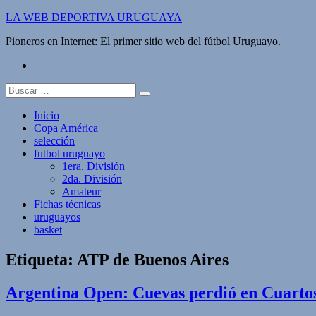
Saltar
LA WEB DEPORTIVA URUGUAYA
al
Pioneros en Internet: El primer sitio web del fútbol Uruguayo.
contenido
twitter
Buscar:
Inicio
Copa América
selección
futbol uruguayo
1era. División
2da. División
Amateur
Fichas técnicas
uruguayos
basket
Etiqueta:
ATP de Buenos Aires
Argentina Open: Cuevas perdió en Cuarto