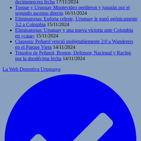
decimotercera fecha
17/11/2024
Torque y Uruguay Montevideo perdieron y jugarán por el
segundo ascenso directo
16/11/2024
Eliminatorias: Euforia celeste, Uruguay le ganó agónicamente
3:2 a Colombia
15/11/2024
Eliminatorias: Uruguay y una nueva victoria ante Colombia
en «casa»
15/11/2024
Clausura: Peñarol venció inobjetablemente 2:0 a Wanderers
en el Parque Viera
14/11/2024
Triunfos de Peñarol, Boston, Defensor, Nacional y Racing
por la duodécima fecha
14/11/2024
La Web Deportiva Uruguaya