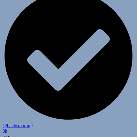
@bachsmartin
·
3h