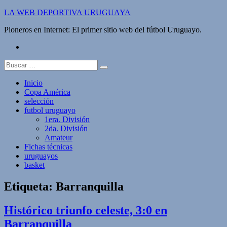
Saltar
LA WEB DEPORTIVA URUGUAYA
al
Pioneros en Internet: El primer sitio web del fútbol Uruguayo.
contenido
twitter
Buscar:
Inicio
Copa América
selección
futbol uruguayo
1era. División
2da. División
Amateur
Fichas técnicas
uruguayos
basket
Etiqueta:
Barranquilla
Histórico triunfo celeste, 3:0 en
Barranquilla