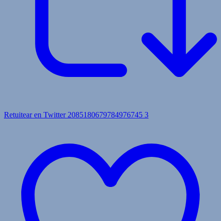
Retuitear en Twitter 2085180679784976745
3