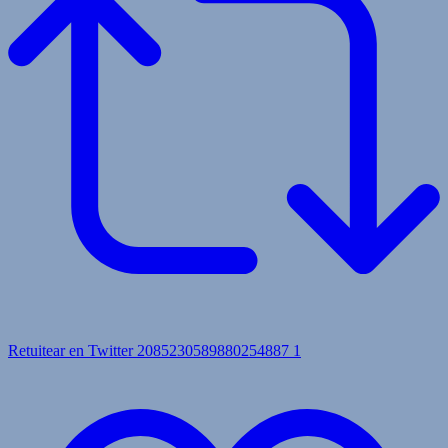
Retuitear en Twitter 2085230589880254887
1