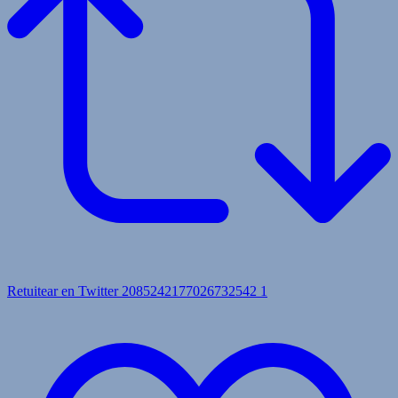
Retuitear en Twitter 2085242177026732542
1