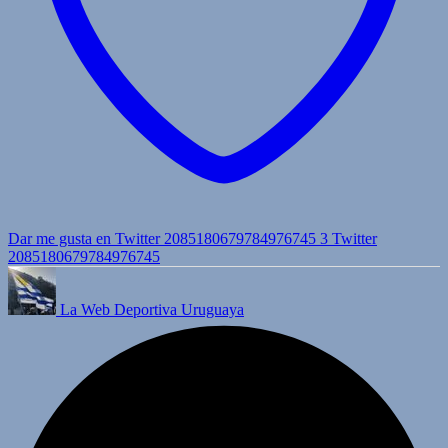
Dar me gusta en Twitter 2085180679784976745
3
Twitter
2085180679784976745
La Web Deportiva Uruguaya