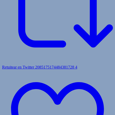
Retuitear en Twitter 2085175174484381728
4