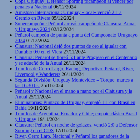
Copa Uruguay: Defensor Sporting tricampeón al vencer por
penales a Nacional
06/12/2024
Amistoso Internacional: Uruguay «local» venció 2:1 a
Gremio en Rivera
05/12/2024
Supercampeón : Peñarol arrasó, campeón de Clausura, Anual
y Uruguayo 2024
02/12/2024
Peñarol campeón de punta a punta del Campeonato Uruguayo
2024
01/12/2024
Clausura: Nacional dejó dos puntos de oro al igualar con
Danubio 0:0 en el Viera
27/11/2024
Clausura: Peñarol se floreó 5:1 ante Progreso en el Centenario
y se adueñó de la Anual
26/11/2024
Triunfos de Cerro Largo, Racing, Deportivo, Peñarol, River,
Liverpool y Wanderers
26/11/2024
Segunda División: Uruguay Montevideo – Torque, martes a
las 16:30 hs.
25/11/2024
Peñarol y Nacional en el mano a mano por el Claiusura y la
Anual
25/11/2024
Eliminatorias: Puntazo de Uruguay, empató 1:1 con Brasil en
Bahía
19/11/2024
Triunfos de Argentina, Ecuador y Chile; empate clásico Brasil
y Uruguay
19/11/2024
Clausura: Peñarol en noche de golazos, venció 2:0 a Defensor
Sporting en el CDS
17/11/2024
River, Cerro Laro, Nacional y Peñarol los ganadores de la