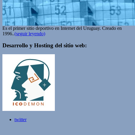
Es el primer sitio deportivo en Internet del Uruguay. Creado en
1996..
(seguir leyendo)
Desarrollo y Hosting del sitio web:
twitter