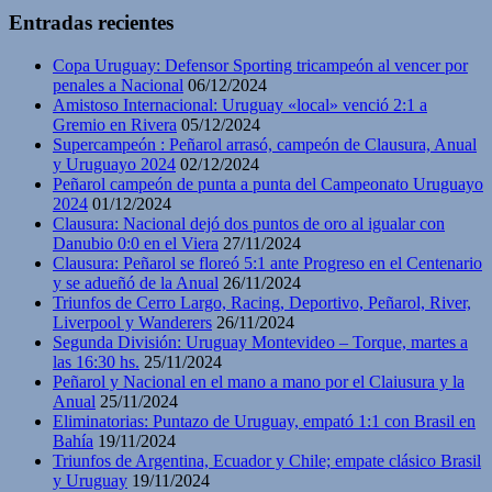
Entradas recientes
Copa Uruguay: Defensor Sporting tricampeón al vencer por
penales a Nacional
06/12/2024
Amistoso Internacional: Uruguay «local» venció 2:1 a
Gremio en Rivera
05/12/2024
Supercampeón : Peñarol arrasó, campeón de Clausura, Anual
y Uruguayo 2024
02/12/2024
Peñarol campeón de punta a punta del Campeonato Uruguayo
2024
01/12/2024
Clausura: Nacional dejó dos puntos de oro al igualar con
Danubio 0:0 en el Viera
27/11/2024
Clausura: Peñarol se floreó 5:1 ante Progreso en el Centenario
y se adueñó de la Anual
26/11/2024
Triunfos de Cerro Largo, Racing, Deportivo, Peñarol, River,
Liverpool y Wanderers
26/11/2024
Segunda División: Uruguay Montevideo – Torque, martes a
las 16:30 hs.
25/11/2024
Peñarol y Nacional en el mano a mano por el Claiusura y la
Anual
25/11/2024
Eliminatorias: Puntazo de Uruguay, empató 1:1 con Brasil en
Bahía
19/11/2024
Triunfos de Argentina, Ecuador y Chile; empate clásico Brasil
y Uruguay
19/11/2024