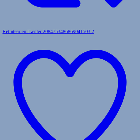
Retuitear en Twitter 2084753486869041503
2