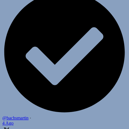
@bachsmartin
·
4 Ago