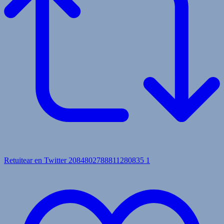
Retuitear en Twitter 2084802788811280835
1