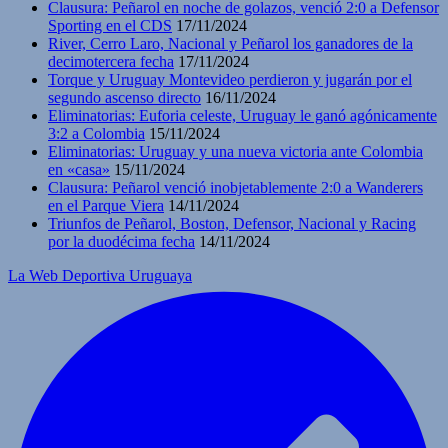
Clausura: Peñarol en noche de golazos, venció 2:0 a Defensor
Sporting en el CDS
17/11/2024
River, Cerro Laro, Nacional y Peñarol los ganadores de la
decimotercera fecha
17/11/2024
Torque y Uruguay Montevideo perdieron y jugarán por el
segundo ascenso directo
16/11/2024
Eliminatorias: Euforia celeste, Uruguay le ganó agónicamente
3:2 a Colombia
15/11/2024
Eliminatorias: Uruguay y una nueva victoria ante Colombia
en «casa»
15/11/2024
Clausura: Peñarol venció inobjetablemente 2:0 a Wanderers
en el Parque Viera
14/11/2024
Triunfos de Peñarol, Boston, Defensor, Nacional y Racing
por la duodécima fecha
14/11/2024
La Web Deportiva Uruguaya