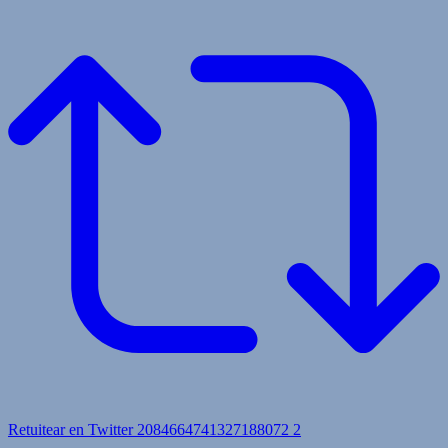
Retuitear en Twitter 2084664741327188072
2