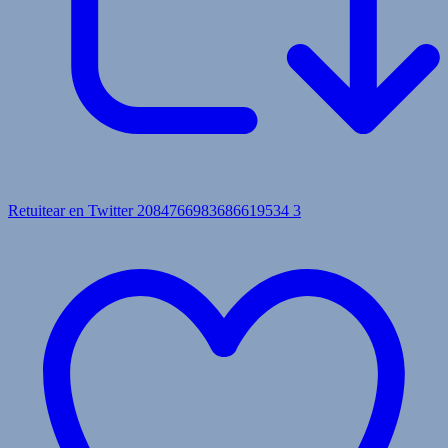
Retuitear en Twitter 2084766983686619534
3