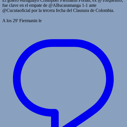
El golero #uruguayo Cristopher Fiermarin Forlán, ex @Torqueinfo,
fue clave en el empate de @ABucaramanga 1-1 ante
@Cucutaoficial por la tercera fecha del Clausura de Colombia.
A los 29' Fiermanin le