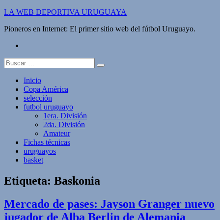
Saltar
LA WEB DEPORTIVA URUGUAYA
al
Pioneros en Internet: El primer sitio web del fútbol Uruguayo.
contenido
twitter
Buscar:
Inicio
Copa América
selección
futbol uruguayo
1era. División
2da. División
Amateur
Fichas técnicas
uruguayos
basket
Etiqueta:
Baskonia
Mercado de pases: Jayson Granger nuevo
jugador de Alba Berlin de Alemania