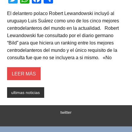
wi
h
a
o
El delantero polaco Robert Lewandowski incluyó al
tt
at
c
m
uruguayo Luis Suárez como uno de los cinco mejores
er
s
e
p
centrodelanteros del mundo en la actualidad. Robert
A
b
ar
Lewandowski fue consultado por el diario germano
“Bild” para que hiciera un ranking entre los mejores
p
o
tir
centrodelanteros del mundo y el único requisito de la
p
o
consulta fue que no se incluyera a si mismo. «No
k
LEER MÁS
ultimas noticias
twitter