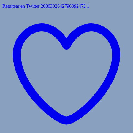
Retuitear en Twitter 2086302642796392472
1