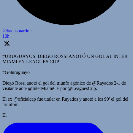
@bachsmartin
·
10h
#URUGUAYOS: DIEGO ROSSI ANOTÓ UN GOL AL INTER
MIAMI EN LEAGUES CUP
#Goluruguayo
Diego Rossi anotó el gol del triunfo agónico de @Rayados 2-1 de
visitante ante @InterMiamiCF por @LeaguesCup.
El ex @oficialcap fue titular en Rayados y anotó a los 90' el gol del
triunfom
El