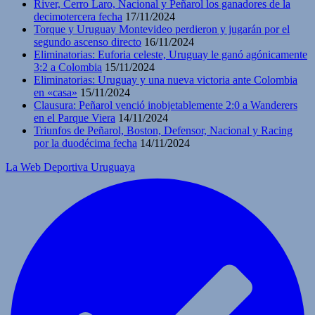
River, Cerro Laro, Nacional y Peñarol los ganadores de la
decimotercera fecha
17/11/2024
Torque y Uruguay Montevideo perdieron y jugarán por el
segundo ascenso directo
16/11/2024
Eliminatorias: Euforia celeste, Uruguay le ganó agónicamente
3:2 a Colombia
15/11/2024
Eliminatorias: Uruguay y una nueva victoria ante Colombia
en «casa»
15/11/2024
Clausura: Peñarol venció inobjetablemente 2:0 a Wanderers
en el Parque Viera
14/11/2024
Triunfos de Peñarol, Boston, Defensor, Nacional y Racing
por la duodécima fecha
14/11/2024
La Web Deportiva Uruguaya