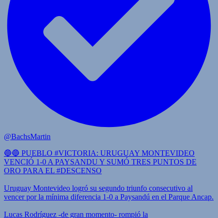
@BachsMartin
🔵🔵 PUEBLO #VICTORIA: URUGUAY MONTEVIDEO
VENCIÓ 1-0 A PAYSANDU Y SUMÓ TRES PUNTOS DE
ORO PARA EL #DESCENSO
Uruguay Montevideo logró su segundo triunfo consecutivo al
vencer por la mínima diferencia 1-0 a Paysandú en el Parque Ancap.
Lucas Rodríguez -de gran momento- rompió la