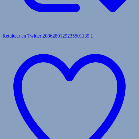
Retuitear en Twitter 2086289129235501139
1