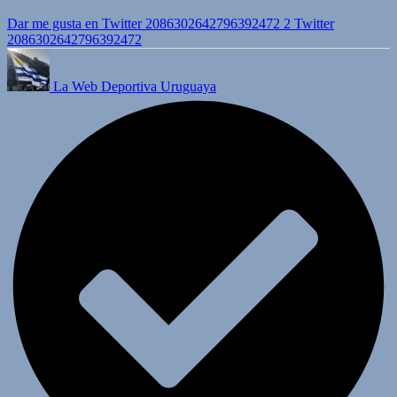
Dar me gusta en Twitter 2086302642796392472
2
Twitter
2086302642796392472
La Web Deportiva Uruguaya