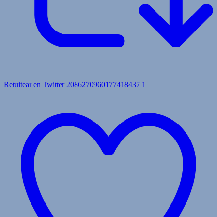
Retuitear en Twitter 2086270960177418437
1