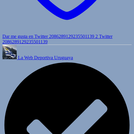
Dar me gusta en Twitter 2086289129235501139
2
Twitter
2086289129235501139
La Web Deportiva Uruguaya