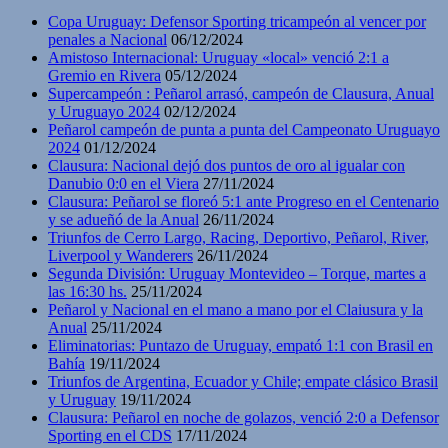
Copa Uruguay: Defensor Sporting tricampeón al vencer por
penales a Nacional
06/12/2024
Amistoso Internacional: Uruguay «local» venció 2:1 a
Gremio en Rivera
05/12/2024
Supercampeón : Peñarol arrasó, campeón de Clausura, Anual
y Uruguayo 2024
02/12/2024
Peñarol campeón de punta a punta del Campeonato Uruguayo
2024
01/12/2024
Clausura: Nacional dejó dos puntos de oro al igualar con
Danubio 0:0 en el Viera
27/11/2024
Clausura: Peñarol se floreó 5:1 ante Progreso en el Centenario
y se adueñó de la Anual
26/11/2024
Triunfos de Cerro Largo, Racing, Deportivo, Peñarol, River,
Liverpool y Wanderers
26/11/2024
Segunda División: Uruguay Montevideo – Torque, martes a
las 16:30 hs.
25/11/2024
Peñarol y Nacional en el mano a mano por el Claiusura y la
Anual
25/11/2024
Eliminatorias: Puntazo de Uruguay, empató 1:1 con Brasil en
Bahía
19/11/2024
Triunfos de Argentina, Ecuador y Chile; empate clásico Brasil
y Uruguay
19/11/2024
Clausura: Peñarol en noche de golazos, venció 2:0 a Defensor
Sporting en el CDS
17/11/2024