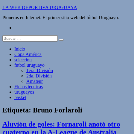
Saltar
LA WEB DEPORTIVA URUGUAYA
al
Pioneros en Internet: El primer sitio web del fútbol Uruguayo.
contenido
twitter
Buscar:
Inicio
Copa América
selección
futbol uruguayo
1era. División
2da. División
Amateur
Fichas técnicas
uruguayos
basket
Etiqueta:
Bruno Forlaroli
Aluvión de goles: Fornaroli anotó otro
cuaterno en la A-League de Australia