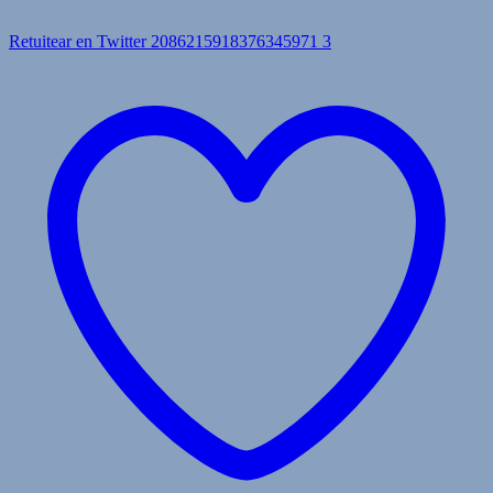
Retuitear en Twitter 2086215918376345971
3