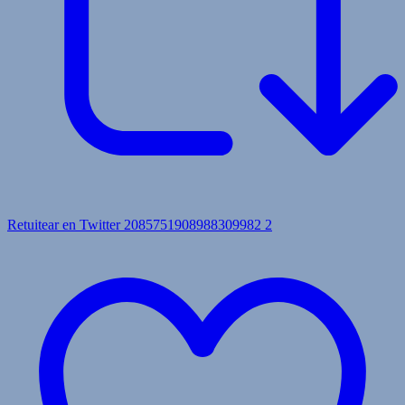
Retuitear en Twitter 2085751908988309982
2