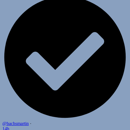
@bachsmartin
·
14h