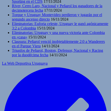
Sporting en el CDS
17/11/2024
River, Cerro Laro, Nacional y Peñarol los ganadores de la
decimotercera fecha
17/11/2024
Torque y Uruguay Montevideo perdieron y jugarán por el
segundo ascenso directo
16/11/2024
Eliminatorias: Euforia celeste, Uruguay le ganó agónicamente
3:2 a Colombia
15/11/2024
Eliminatorias: Uruguay y una nueva victoria ante Colombia
en «casa»
15/11/2024
Clausura: Peñarol venció inobjetablemente 2:0 a Wanderers
en el Parque Viera
14/11/2024
Triunfos de Peñarol, Boston, Defensor, Nacional y Racing
por la duodécima fecha
14/11/2024
La Web Deportiva Uruguaya