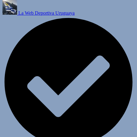
La Web Deportiva Uruguaya