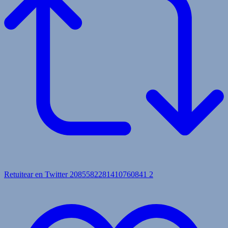
Retuitear en Twitter 2085582281410760841
2