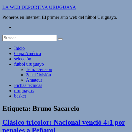
Saltar
LA WEB DEPORTIVA URUGUAYA
al
Pioneros en Internet: El primer sitio web del fútbol Uruguayo.
contenido
twitter
Buscar:
Inicio
Copa América
selección
futbol uruguayo
1era. División
2da. División
Amateur
Fichas técnicas
uruguayos
basket
Etiqueta:
Bruno Sacarelo
Clásico tricolor: Nacional venció 4:1 por
penales a Peñarol