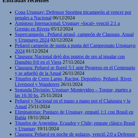
Entradas recientes
Copa Uruguay: Defensor Sporting tricampeón al vencer por
penales a Nacional
06/12/2024
Amistoso Internacional: Uruguay «local» venció 2:1 a
Gremio en Rivera
05/12/2024
Supercampeón : Peñarol arrasó, campeón de Clausura, Anual
y Uruguayo 2024
02/12/2024
Peñarol campeón de punta a punta del Campeonato Uruguayo
2024
01/12/2024
Clausura: Nacional dejó dos puntos de oro al igualar con
Danubio 0:0 en el Viera
27/11/2024
Clausura: Peñarol se floreó 5:1 ante Progreso en el Centenario
y se adueñó de la Anual
26/11/2024
Triunfos de Cerro Largo, Racing, Deportivo, Peñarol, River,
Liverpool y Wanderers
26/11/2024
Segunda División: Uruguay Montevideo – Torque, martes a
las 16:30 hs.
25/11/2024
Peñarol y Nacional en el mano a mano por el Claiusura y la
Anual
25/11/2024
Eliminatorias: Puntazo de Uruguay, empató 1:1 con Brasil en
Bahía
19/11/2024
Triunfos de Argentina, Ecuador y Chile; empate clásico Brasil
y Uruguay
19/11/2024
Clausura: Peñarol en noche de golazos, venció 2:0 a Defensor