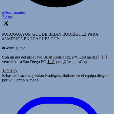
@bachsmartin
·
7 Ago
#URUGUAYOS: GOL DE BRIAN RODRÍGUEZ PARA
#AMÉRICA EN LEAGUES CUP
#Goluruguayo
Con un gol del uruguayo Brian Rodríguez, @ClubAmerica 🇲🇽
venció 3-1 a San Diego FC 🇺🇸 por @LeaguesCup
🇺🇾🇺🇾
Sebastián Cáceres y Brian Rodriguez titulares en el equipo dirigido
por Guillermo Almada.