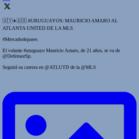
🇺🇾✈️🇺🇸 #URUGUAYOS: MAURICIO AMARO AL
ATLANTA UNITED DE LA MLS
#Mercadodepases
El volante #uruguayo Mauricio Amaro, de 21 años, se va de
@DefensorSp.
Seguirá su carrera en @ATLUTD de la @MLS