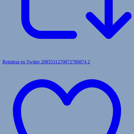
Retuitear en Twitter 2085531270872780874
2