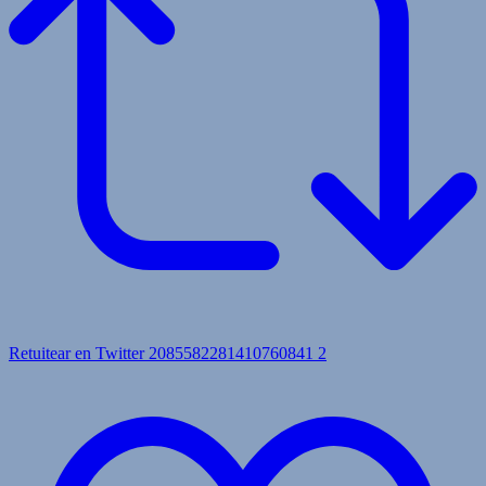
Retuitear en Twitter 2085582281410760841
2