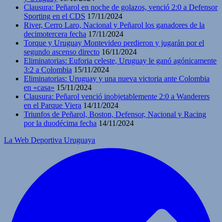
Clausura: Peñarol en noche de golazos, venció 2:0 a Defensor
Sporting en el CDS
17/11/2024
River, Cerro Laro, Nacional y Peñarol los ganadores de la
decimotercera fecha
17/11/2024
Torque y Uruguay Montevideo perdieron y jugarán por el
segundo ascenso directo
16/11/2024
Eliminatorias: Euforia celeste, Uruguay le ganó agónicamente
3:2 a Colombia
15/11/2024
Eliminatorias: Uruguay y una nueva victoria ante Colombia
en «casa»
15/11/2024
Clausura: Peñarol venció inobjetablemente 2:0 a Wanderers
en el Parque Viera
14/11/2024
Triunfos de Peñarol, Boston, Defensor, Nacional y Racing
por la duodécima fecha
14/11/2024
La Web Deportiva Uruguaya