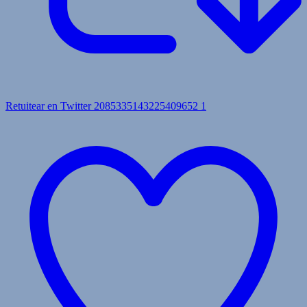
Retuitear en Twitter 2085335143225409652
1