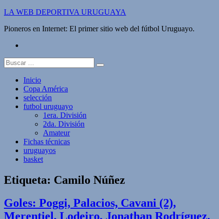
Saltar
LA WEB DEPORTIVA URUGUAYA
al
Pioneros en Internet: El primer sitio web del fútbol Uruguayo.
contenido
twitter
Buscar:
Inicio
Copa América
selección
futbol uruguayo
1era. División
2da. División
Amateur
Fichas técnicas
uruguayos
basket
Etiqueta:
Camilo Núñez
Goles: Poggi, Palacios, Cavani (2),
Merentiel, Lodeiro, Jonathan Rodríguez,