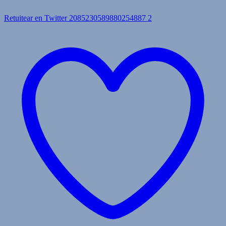
Retuitear en Twitter 2085230589880254887
2