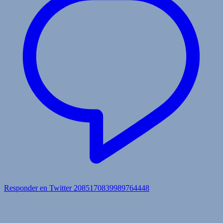
Responder en Twitter 2085170839989764448