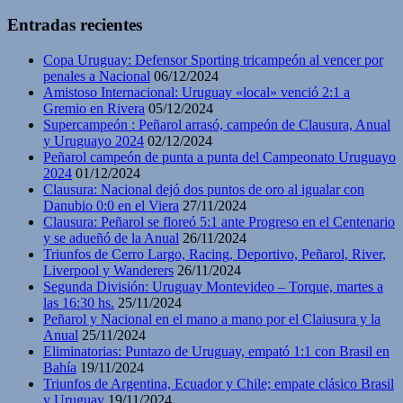
Entradas recientes
Copa Uruguay: Defensor Sporting tricampeón al vencer por
penales a Nacional
06/12/2024
Amistoso Internacional: Uruguay «local» venció 2:1 a
Gremio en Rivera
05/12/2024
Supercampeón : Peñarol arrasó, campeón de Clausura, Anual
y Uruguayo 2024
02/12/2024
Peñarol campeón de punta a punta del Campeonato Uruguayo
2024
01/12/2024
Clausura: Nacional dejó dos puntos de oro al igualar con
Danubio 0:0 en el Viera
27/11/2024
Clausura: Peñarol se floreó 5:1 ante Progreso en el Centenario
y se adueñó de la Anual
26/11/2024
Triunfos de Cerro Largo, Racing, Deportivo, Peñarol, River,
Liverpool y Wanderers
26/11/2024
Segunda División: Uruguay Montevideo – Torque, martes a
las 16:30 hs.
25/11/2024
Peñarol y Nacional en el mano a mano por el Claiusura y la
Anual
25/11/2024
Eliminatorias: Puntazo de Uruguay, empató 1:1 con Brasil en
Bahía
19/11/2024
Triunfos de Argentina, Ecuador y Chile; empate clásico Brasil
y Uruguay
19/11/2024