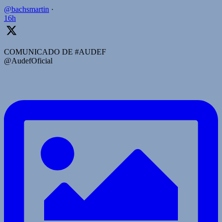
@bachsmartin
·
16h
COMUNICADO DE #AUDEF
@AudefOficial