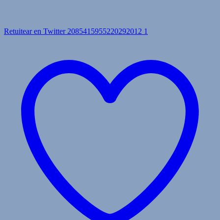
Retuitear en Twitter 2085415955220292012
1