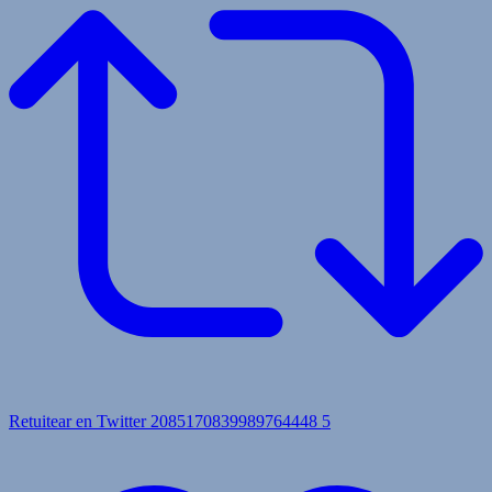
Retuitear en Twitter 2085170839989764448
5