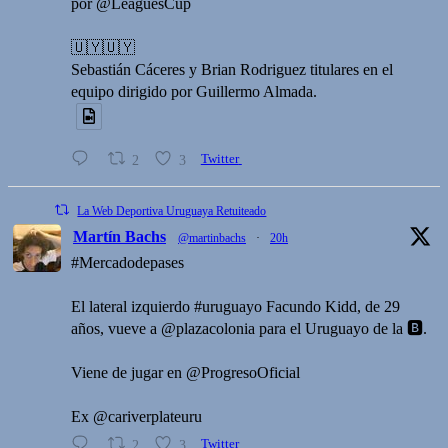
por @LeaguesCup
🇺🇾🇺🇾
Sebastián Cáceres y Brian Rodriguez titulares en el
equipo dirigido por Guillermo Almada.
2
3
Twitter
La Web Deportiva Uruguaya Retuiteado
Martín Bachs
@martinbachs
·
20h
#Mercadodepases
El lateral izquierdo #uruguayo Facundo Kidd, de 29
años, vueve a @plazacolonia para el Uruguayo de la 🅱️.
Viene de jugar en @ProgresoOficial
Ex @cariverplateuru
2
3
Twitter