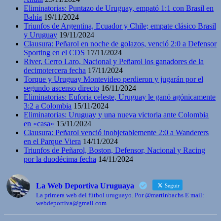
Eliminatorias: Puntazo de Uruguay, empató 1:1 con Brasil en
Bahía
19/11/2024
Triunfos de Argentina, Ecuador y Chile; empate clásico Brasil
y Uruguay
19/11/2024
Clausura: Peñarol en noche de golazos, venció 2:0 a Defensor
Sporting en el CDS
17/11/2024
River, Cerro Laro, Nacional y Peñarol los ganadores de la
decimotercera fecha
17/11/2024
Torque y Uruguay Montevideo perdieron y jugarán por el
segundo ascenso directo
16/11/2024
Eliminatorias: Euforia celeste, Uruguay le ganó agónicamente
3:2 a Colombia
15/11/2024
Eliminatorias: Uruguay y una nueva victoria ante Colombia
en «casa»
15/11/2024
Clausura: Peñarol venció inobjetablemente 2:0 a Wanderers
en el Parque Viera
14/11/2024
Triunfos de Peñarol, Boston, Defensor, Nacional y Racing
por la duodécima fecha
14/11/2024
La Web Deportiva Uruguaya
Seguir
La primera web del fútbol uruguayo. Por @martinbachs E mail:
webdeportiva@gmail.com