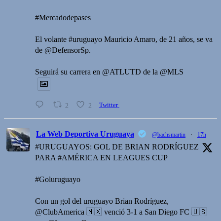
#Mercadodepases
El volante #uruguayo Mauricio Amaro, de 21 años, se va
de @DefensorSp.
Seguirá su carrera en @ATLUTD de la @MLS
2
2
Twitter
La Web Deportiva Uruguaya
@bachsmartin
·
17h
#URUGUAYOS: GOL DE BRIAN RODRÍGUEZ
PARA #AMÉRICA EN LEAGUES CUP
#Goluruguayo
Con un gol del uruguayo Brian Rodríguez,
@ClubAmerica 🇲🇽 venció 3-1 a San Diego FC 🇺🇸