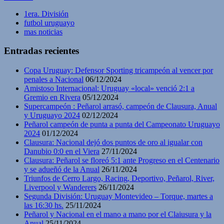
1era. División
futbol uruguayo
mas noticias
Entradas recientes
Copa Uruguay: Defensor Sporting tricampeón al vencer por
penales a Nacional
06/12/2024
Amistoso Internacional: Uruguay «local» venció 2:1 a
Gremio en Rivera
05/12/2024
Supercampeón : Peñarol arrasó, campeón de Clausura, Anual
y Uruguayo 2024
02/12/2024
Peñarol campeón de punta a punta del Campeonato Uruguayo
2024
01/12/2024
Clausura: Nacional dejó dos puntos de oro al igualar con
Danubio 0:0 en el Viera
27/11/2024
Clausura: Peñarol se floreó 5:1 ante Progreso en el Centenario
y se adueñó de la Anual
26/11/2024
Triunfos de Cerro Largo, Racing, Deportivo, Peñarol, River,
Liverpool y Wanderers
26/11/2024
Segunda División: Uruguay Montevideo – Torque, martes a
las 16:30 hs.
25/11/2024
Peñarol y Nacional en el mano a mano por el Claiusura y la
Anual
25/11/2024