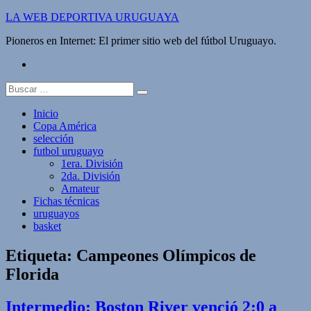
Saltar
LA WEB DEPORTIVA URUGUAYA
al
Pioneros en Internet: El primer sitio web del fútbol Uruguayo.
contenido
twitter
Buscar:
Inicio
Copa América
selección
futbol uruguayo
1era. División
2da. División
Amateur
Fichas técnicas
uruguayos
basket
Etiqueta:
Campeones Olímpicos de
Florida
Intermedio: Boston River venció 2:0 a