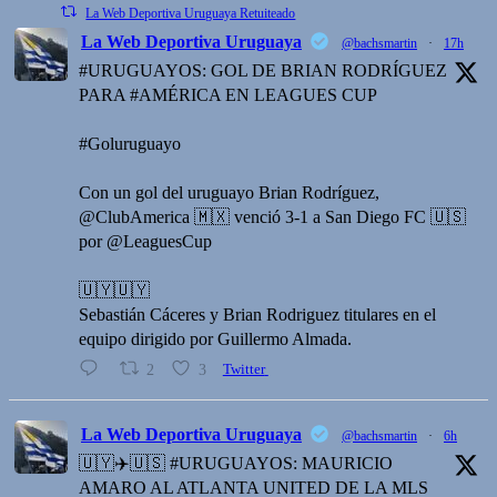
La Web Deportiva Uruguaya Retuiteado
La Web Deportiva Uruguaya
@bachsmartin
·
17h
#URUGUAYOS: GOL DE BRIAN RODRÍGUEZ
PARA #AMÉRICA EN LEAGUES CUP
#Goluruguayo
Con un gol del uruguayo Brian Rodríguez,
@ClubAmerica 🇲🇽 venció 3-1 a San Diego FC 🇺🇸
por @LeaguesCup
🇺🇾🇺🇾
Sebastián Cáceres y Brian Rodriguez titulares en el
equipo dirigido por Guillermo Almada.
2
3
Twitter
La Web Deportiva Uruguaya
@bachsmartin
·
6h
🇺🇾✈️🇺🇸 #URUGUAYOS: MAURICIO
AMARO AL ATLANTA UNITED DE LA MLS