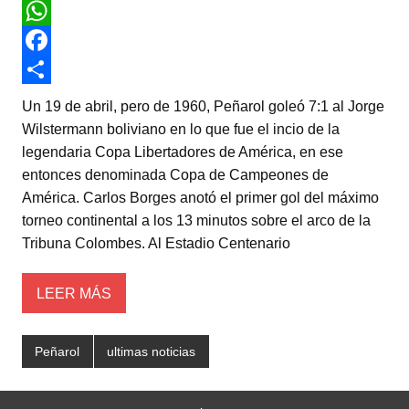
T
w
W
i
h
F
t
a
a
C
Un 19 de abril, pero de 1960, Peñarol goleó 7:1 al Jorge
t
t
c
o
Wilstermann boliviano en lo que fue el incio de la
legendaria Copa Libertadores de América, en ese
e
s
e
m
entonces denominada Copa de Campeones de
r
A
b
p
América. Carlos Borges anotó el primer gol del máximo
p
o
a
torneo continental a los 13 minutos sobre el arco de la
Tribuna Colombes. Al Estadio Centenario
p
o
r
k
t
LEER MÁS
i
r
Peñarol
ultimas noticias