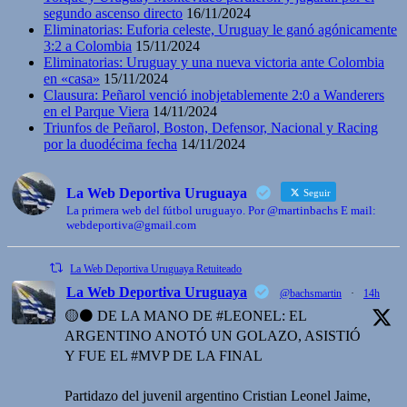
segundo ascenso directo
16/11/2024
Eliminatorias: Euforia celeste, Uruguay le ganó agónicamente
3:2 a Colombia
15/11/2024
Eliminatorias: Uruguay y una nueva victoria ante Colombia
en «casa»
15/11/2024
Clausura: Peñarol venció inobjetablemente 2:0 a Wanderers
en el Parque Viera
14/11/2024
Triunfos de Peñarol, Boston, Defensor, Nacional y Racing
por la duodécima fecha
14/11/2024
La Web Deportiva Uruguaya
Seguir
La primera web del fútbol uruguayo. Por @martinbachs E mail:
webdeportiva@gmail.com
La Web Deportiva Uruguaya Retuiteado
La Web Deportiva Uruguaya
@bachsmartin
·
14h
🟡⚫️ DE LA MANO DE #LEONEL: EL
ARGENTINO ANOTÓ UN GOLAZO, ASISTIÓ
Y FUE EL #MVP DE LA FINAL
Partidazo del juvenil argentino Cristian Leonel Jaime,