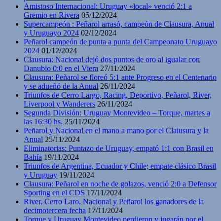
Amistoso Internacional: Uruguay «local» venció 2:1 a
Gremio en Rivera
05/12/2024
Supercampeón : Peñarol arrasó, campeón de Clausura, Anual
y Uruguayo 2024
02/12/2024
Peñarol campeón de punta a punta del Campeonato Uruguayo
2024
01/12/2024
Clausura: Nacional dejó dos puntos de oro al igualar con
Danubio 0:0 en el Viera
27/11/2024
Clausura: Peñarol se floreó 5:1 ante Progreso en el Centenario
y se adueñó de la Anual
26/11/2024
Triunfos de Cerro Largo, Racing, Deportivo, Peñarol, River,
Liverpool y Wanderers
26/11/2024
Segunda División: Uruguay Montevideo – Torque, martes a
las 16:30 hs.
25/11/2024
Peñarol y Nacional en el mano a mano por el Claiusura y la
Anual
25/11/2024
Eliminatorias: Puntazo de Uruguay, empató 1:1 con Brasil en
Bahía
19/11/2024
Triunfos de Argentina, Ecuador y Chile; empate clásico Brasil
y Uruguay
19/11/2024
Clausura: Peñarol en noche de golazos, venció 2:0 a Defensor
Sporting en el CDS
17/11/2024
River, Cerro Laro, Nacional y Peñarol los ganadores de la
decimotercera fecha
17/11/2024
Torque y Uruguay Montevideo perdieron y jugarán por el