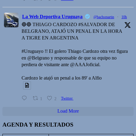
La Web Deportiva Uruguaya
@bachsmartin
·
10h
🔵🔵 THIAGO CARDOZO #SALVADOR DE
BELGRANO, ATAJÓ UN PENAL EN LA HORA
A TIGRE EN ARGENTINA
#Uruguayo !! El golero Thiago Cardozo otra vez figura
en @Belgrano y responsable de que su equipo no
perdiera de visitante ante @AAAJoficial.
Cardozo le atajó un penal a los 89' a Alfio
1
2
Twitter
Load More
AGENDA Y RESULTADOS