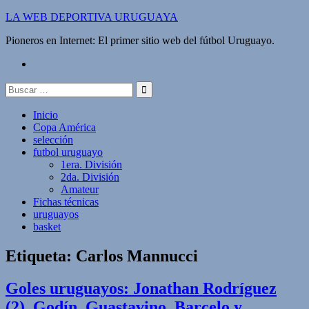
Saltar
LA WEB DEPORTIVA URUGUAYA
al
Pioneros en Internet: El primer sitio web del fútbol Uruguayo.
contenido
twitter
Buscar:
Inicio
Copa América
selección
futbol uruguayo
1era. División
2da. División
Amateur
Fichas técnicas
uruguayos
basket
Etiqueta:
Carlos Mannucci
Goles uruguayos: Jonathan Rodríguez
(2), Godín, Guastavino, Barcelo y