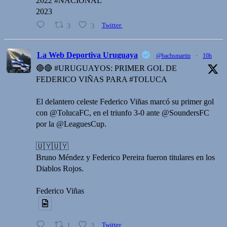
2022 #NACIONAL
2023
3
3
Twitter
La Web Deportiva Uruguaya
@bachsmartin
·
10h
🔴🔴 #URUGUAYOS: PRIMER GOL DE
FEDERICO VIÑAS PARA #TOLUCA
El delantero celeste Federico Viñas marcó su primer gol
con @TolucaFC, en el triunfo 3-0 ante @SoundersFC
por la @LeaguesCup.
🇺🇾🇺🇾
Bruno Méndez y Federico Pereira fueron titulares en los
Diablos Rojos.
Federico Viñas
1
3
Twitter