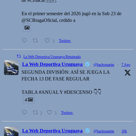
de #Croacia 🇭🇷.
En el primer semestre del 2026 jugó en la Sub 23 de
@SCBragaOficial, cedido a
3
Twitter
La Web Deportiva Uruguaya Retuiteado
La Web Deportiva Uruguaya
@bachsmartin
·
7 Ago
SEGUNDA DIVISIÓN: ASÍ SE JUEGA LA
FECHA 13 DE FASE REGULAR
TABLA #ANUAL Y #DESCENSO 👇👇
4
2
3
Twitter
La Web Deportiva Uruguaya
@bachsmartin
·
16h