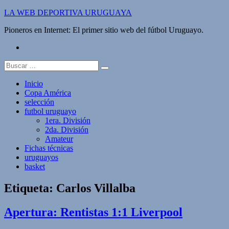
Saltar
LA WEB DEPORTIVA URUGUAYA
al
Pioneros en Internet: El primer sitio web del fútbol Uruguayo.
contenido
twitter
Buscar:
Inicio
Copa América
selección
futbol uruguayo
1era. División
2da. División
Amateur
Fichas técnicas
uruguayos
basket
Etiqueta:
Carlos Villalba
Apertura: Rentistas 1:1 Liverpool