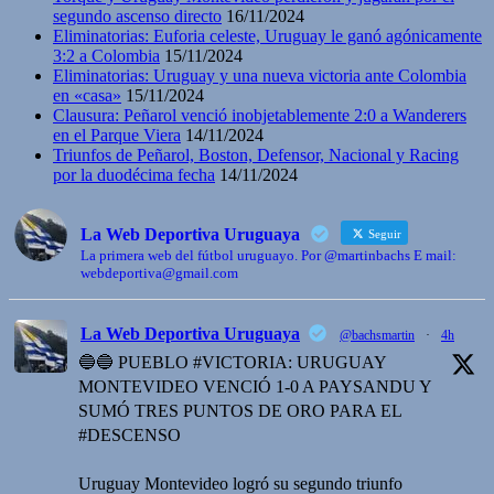
segundo ascenso directo
16/11/2024
Eliminatorias: Euforia celeste, Uruguay le ganó agónicamente
3:2 a Colombia
15/11/2024
Eliminatorias: Uruguay y una nueva victoria ante Colombia
en «casa»
15/11/2024
Clausura: Peñarol venció inobjetablemente 2:0 a Wanderers
en el Parque Viera
14/11/2024
Triunfos de Peñarol, Boston, Defensor, Nacional y Racing
por la duodécima fecha
14/11/2024
La Web Deportiva Uruguaya
Seguir
La primera web del fútbol uruguayo. Por @martinbachs E mail:
webdeportiva@gmail.com
La Web Deportiva Uruguaya
@bachsmartin
·
4h
🔵🔵 PUEBLO #VICTORIA: URUGUAY
MONTEVIDEO VENCIÓ 1-0 A PAYSANDU Y
SUMÓ TRES PUNTOS DE ORO PARA EL
#DESCENSO
Uruguay Montevideo logró su segundo triunfo