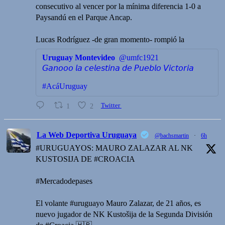
consecutivo al vencer por la mínima diferencia 1-0 a
Paysandú en el Parque Ancap.
Lucas Rodríguez -de gran momento- rompió la
Uruguay Montevideo
@umfc1921
𝘎𝘢𝘯𝘰𝘰𝘰 𝘭𝘢 𝘤𝘦𝘭𝘦𝘴𝘵𝘪𝘯𝘢 𝘥𝘦 𝘗𝘶𝘦𝘣𝘭𝘰 𝘝𝘪𝘤𝘵𝘰𝘳𝘪𝘢
#AcáUruguay
1
2
Twitter
La Web Deportiva Uruguaya
@bachsmartin
·
6h
#URUGUAYOS: MAURO ZALAZAR AL NK
KUSTOSIJA DE #CROACIA
#Mercadodepases
El volante #uruguayo Mauro Zalazar, de 21 años, es
nuevo jugador de NK Kustošija de la Segunda División