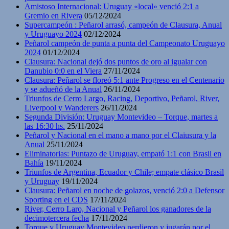
Amistoso Internacional: Uruguay «local» venció 2:1 a
Gremio en Rivera
05/12/2024
Supercampeón : Peñarol arrasó, campeón de Clausura, Anual
y Uruguayo 2024
02/12/2024
Peñarol campeón de punta a punta del Campeonato Uruguayo
2024
01/12/2024
Clausura: Nacional dejó dos puntos de oro al igualar con
Danubio 0:0 en el Viera
27/11/2024
Clausura: Peñarol se floreó 5:1 ante Progreso en el Centenario
y se adueñó de la Anual
26/11/2024
Triunfos de Cerro Largo, Racing, Deportivo, Peñarol, River,
Liverpool y Wanderers
26/11/2024
Segunda División: Uruguay Montevideo – Torque, martes a
las 16:30 hs.
25/11/2024
Peñarol y Nacional en el mano a mano por el Claiusura y la
Anual
25/11/2024
Eliminatorias: Puntazo de Uruguay, empató 1:1 con Brasil en
Bahía
19/11/2024
Triunfos de Argentina, Ecuador y Chile; empate clásico Brasil
y Uruguay
19/11/2024
Clausura: Peñarol en noche de golazos, venció 2:0 a Defensor
Sporting en el CDS
17/11/2024
River, Cerro Laro, Nacional y Peñarol los ganadores de la
decimotercera fecha
17/11/2024
Torque y Uruguay Montevideo perdieron y jugarán por el