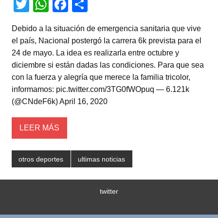
T
W
F
C
wi
h
a
o
Debido a la situación de emergencia sanitaria que vive
tt
at
c
m
el país, Nacional postergó la carrera 6k prevista para el
er
s
e
p
24 de mayo. La idea es realizarla entre octubre y
A
b
ar
diciembre si están dadas las condiciones. Para que sea
con la fuerza y alegría que merece la familia tricolor,
p
o
tir
informamos: pic.twitter.com/3TG0fWOpuq — 6.121k
p
o
(@CNdeF6k) April 16, 2020
k
LEER MÁS
otros deportes
ultimas noticias
twitter