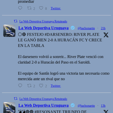
promediar
2
8
Twitter
La Web Deportiva Uruguaya Retuiteado
La Web Deportiva Uruguaya
@bachsmartin
·
21h
⚪️🔴 FESTEJO #DARSENERO: RIVER PLATE
LE GANÓ BIEN 2-0 A HURACÁN FC Y CRECE
EN LA TABLA
El darsenero volvió a sonreir... River Plate venció con
claridad 2-0 a Huracán del Paso en el Saroldi.
El equipo de Santín logró una victoria tan necesaria como
merecida ante un rival que no
2
2
Twitter
La Web Deportiva Uruguaya Retuiteado
La Web Deportiva Uruguaya
@bachsmartin
·
13h
💣💣🔴🟢 #RESONANTE TRIUNFO DE