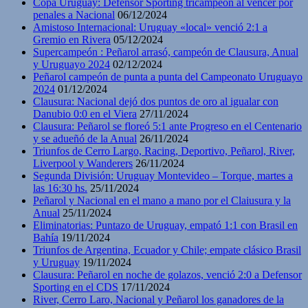
Copa Uruguay: Defensor Sporting tricampeón al vencer por
penales a Nacional
06/12/2024
Amistoso Internacional: Uruguay «local» venció 2:1 a
Gremio en Rivera
05/12/2024
Supercampeón : Peñarol arrasó, campeón de Clausura, Anual
y Uruguayo 2024
02/12/2024
Peñarol campeón de punta a punta del Campeonato Uruguayo
2024
01/12/2024
Clausura: Nacional dejó dos puntos de oro al igualar con
Danubio 0:0 en el Viera
27/11/2024
Clausura: Peñarol se floreó 5:1 ante Progreso en el Centenario
y se adueñó de la Anual
26/11/2024
Triunfos de Cerro Largo, Racing, Deportivo, Peñarol, River,
Liverpool y Wanderers
26/11/2024
Segunda División: Uruguay Montevideo – Torque, martes a
las 16:30 hs.
25/11/2024
Peñarol y Nacional en el mano a mano por el Claiusura y la
Anual
25/11/2024
Eliminatorias: Puntazo de Uruguay, empató 1:1 con Brasil en
Bahía
19/11/2024
Triunfos de Argentina, Ecuador y Chile; empate clásico Brasil
y Uruguay
19/11/2024
Clausura: Peñarol en noche de golazos, venció 2:0 a Defensor
Sporting en el CDS
17/11/2024
River, Cerro Laro, Nacional y Peñarol los ganadores de la