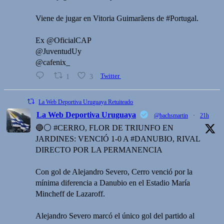
Viene de jugar en Vitoria Guimarãens de #Portugal.
Ex @OficialCAP
@JuventudUy
@cafenix_
1
3
Twitter
La Web Deportiva Uruguaya Retuiteado
La Web Deportiva Uruguaya
@bachsmartin
·
21h
🔵⚪️ #CERRO, FLOR DE TRIUNFO EN
JARDINES: VENCIÓ 1-0 A #DANUBIO, RIVAL
DIRECTO POR LA PERMANENCIA
Con gol de Alejandro Severo, Cerro venció por la
mínima diferencia a Danubio en el Estadio María
Mincheff de Lazaroff.
Alejandro Severo marcó el único gol del partido al