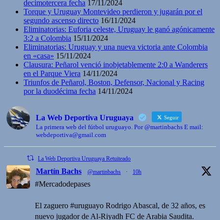
decimotercera fecha
17/11/2024
Torque y Uruguay Montevideo perdieron y jugarán por el
segundo ascenso directo
16/11/2024
Eliminatorias: Euforia celeste, Uruguay le ganó agónicamente
3:2 a Colombia
15/11/2024
Eliminatorias: Uruguay y una nueva victoria ante Colombia
en «casa»
15/11/2024
Clausura: Peñarol venció inobjetablemente 2:0 a Wanderers
en el Parque Viera
14/11/2024
Triunfos de Peñarol, Boston, Defensor, Nacional y Racing
por la duodécima fecha
14/11/2024
La Web Deportiva Uruguaya
Seguir
La primera web del fútbol uruguayo. Por @martinbachs E mail:
webdeportiva@gmail.com
La Web Deportiva Uruguaya Retuiteado
Martín Bachs
@martinbachs
·
10h
#Mercadodepases
El zaguero #uruguayo Rodrigo Abascal, de 32 años, es
nuevo jugador de Al-Riyadh FC de Arabia Saudita.