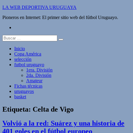
Saltar
LA WEB DEPORTIVA URUGUAYA
al
Pioneros en Internet: El primer sitio web del fútbol Uruguayo.
contenido
twitter
Buscar:
Inicio
Copa América
selección
futbol uruguayo
1era. División
2da. División
Amateur
Fichas técnicas
uruguayos
basket
Etiqueta:
Celta de Vigo
Volvió a la red: Suárez y una historia de
401 goles en el fútbol europeo