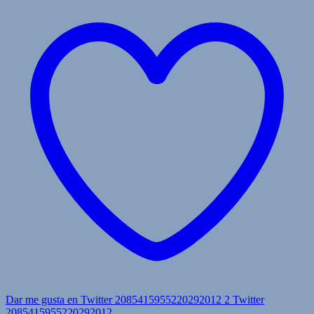
Dar me gusta en Twitter 2085415955220292012
2
Twitter
2085415955220292012