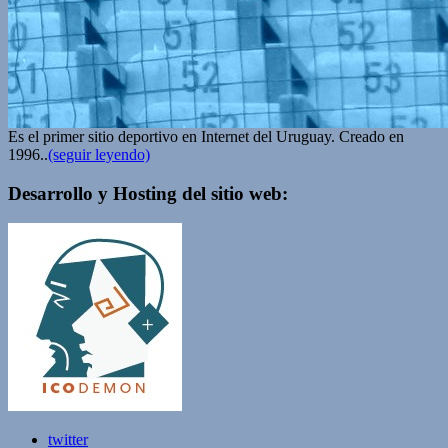
Es el primer sitio deportivo en Internet del Uruguay. Creado en
1996..
(seguir leyendo)
Desarrollo y Hosting del sitio web:
twitter