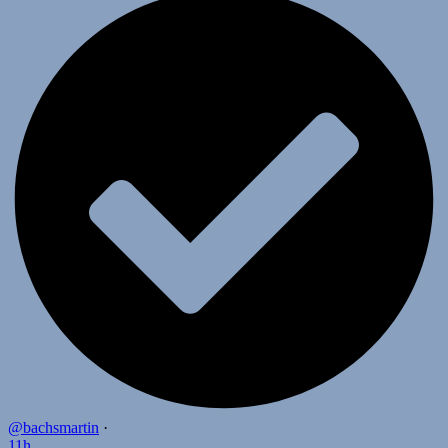
@bachsmartin
·
11h