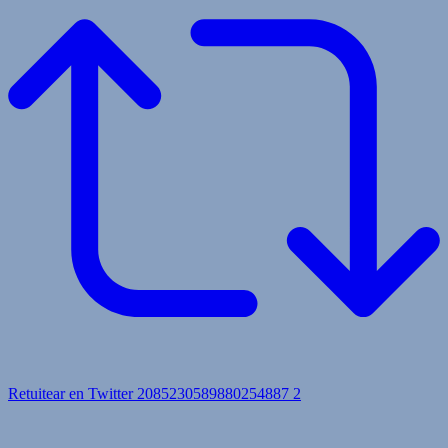
Retuitear en Twitter 2085230589880254887
2