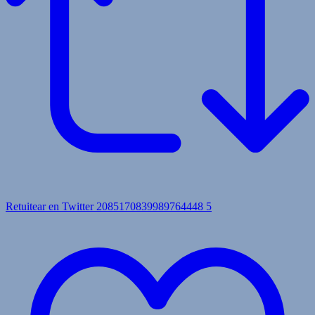
Retuitear en Twitter 2085170839989764448
5