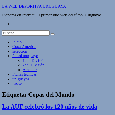
Saltar
LA WEB DEPORTIVA URUGUAYA
al
Pioneros en Internet: El primer sitio web del fútbol Uruguayo.
contenido
twitter
Buscar:
Inicio
Copa América
selección
futbol uruguayo
1era. División
2da. División
Amateur
Fichas técnicas
uruguayos
basket
Etiqueta:
Copas del Mundo
La AUF celebró los 120 años de vida