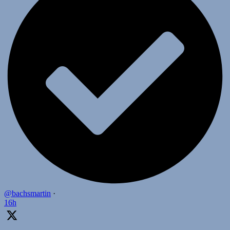
@bachsmartin
·
16h