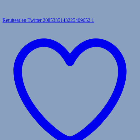
Retuitear en Twitter 2085335143225409652
1