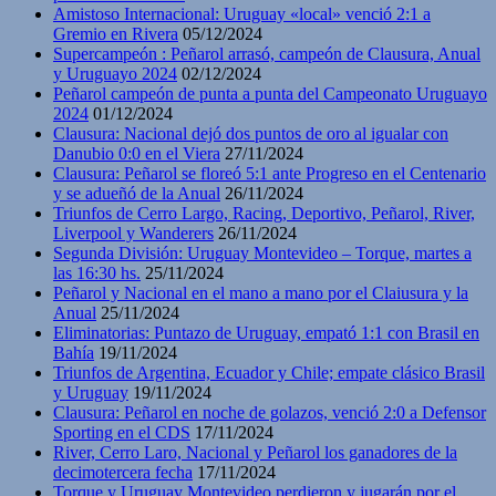
Amistoso Internacional: Uruguay «local» venció 2:1 a
Gremio en Rivera
05/12/2024
Supercampeón : Peñarol arrasó, campeón de Clausura, Anual
y Uruguayo 2024
02/12/2024
Peñarol campeón de punta a punta del Campeonato Uruguayo
2024
01/12/2024
Clausura: Nacional dejó dos puntos de oro al igualar con
Danubio 0:0 en el Viera
27/11/2024
Clausura: Peñarol se floreó 5:1 ante Progreso en el Centenario
y se adueñó de la Anual
26/11/2024
Triunfos de Cerro Largo, Racing, Deportivo, Peñarol, River,
Liverpool y Wanderers
26/11/2024
Segunda División: Uruguay Montevideo – Torque, martes a
las 16:30 hs.
25/11/2024
Peñarol y Nacional en el mano a mano por el Claiusura y la
Anual
25/11/2024
Eliminatorias: Puntazo de Uruguay, empató 1:1 con Brasil en
Bahía
19/11/2024
Triunfos de Argentina, Ecuador y Chile; empate clásico Brasil
y Uruguay
19/11/2024
Clausura: Peñarol en noche de golazos, venció 2:0 a Defensor
Sporting en el CDS
17/11/2024
River, Cerro Laro, Nacional y Peñarol los ganadores de la
decimotercera fecha
17/11/2024
Torque y Uruguay Montevideo perdieron y jugarán por el