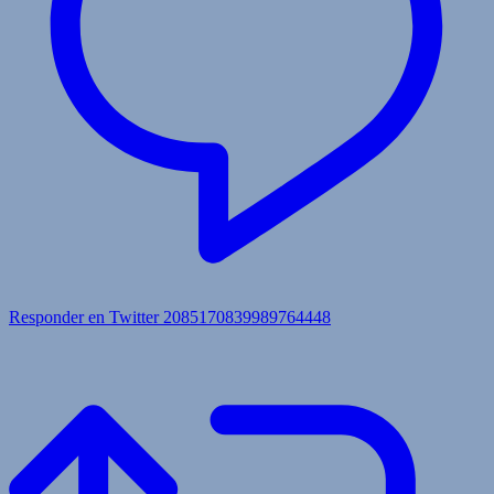
Responder en Twitter 2085170839989764448