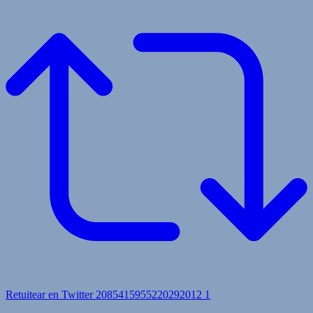
Retuitear en Twitter 2085415955220292012
1