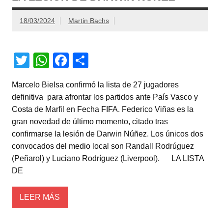
18/03/2024
Martin Bachs
T
W
F
C
wi
h
a
o
Marcelo Bielsa confirmó la lista de 27 jugadores
tt
at
c
m
definitiva para afrontar los partidos ante País Vasco y
er
s
e
p
Costa de Marfil en Fecha FIFA. Federico Viñas es la
A
b
ar
gran novedad de último momento, citado tras
confirmarse la lesión de Darwin Núñez. Los únicos dos
p
o
tir
convocados del medio local son Randall Rodrúguez
p
o
(Peñarol) y Luciano Rodríguez (Liverpool). LA LISTA
k
DE
LEER MÁS