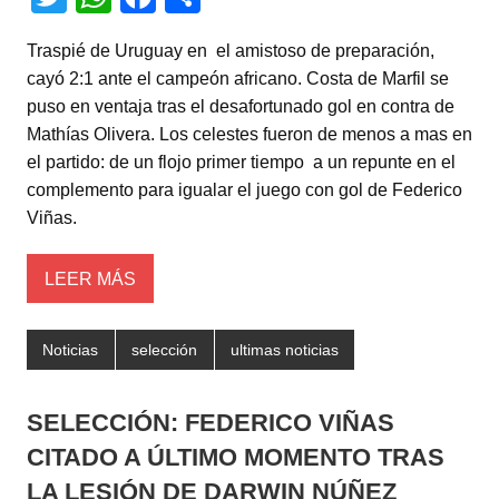
wi
h
a
o
Traspié de Uruguay en el amistoso de preparación,
tt
at
c
m
cayó 2:1 ante el campeón africano. Costa de Marfil se
er
s
e
p
puso en ventaja tras el desafortunado gol en contra de
A
b
ar
Mathías Olivera. Los celestes fueron de menos a mas en
el partido: de un flojo primer tiempo a un repunte en el
p
o
tir
complemento para igualar el juego con gol de Federico
p
o
Viñas.
k
LEER MÁS
Noticias
selección
ultimas noticias
SELECCIÓN: FEDERICO VIÑAS
CITADO A ÚLTIMO MOMENTO TRAS
LA LESIÓN DE DARWIN NÚÑEZ