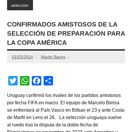
selección
CONFIRMADOS AMISTOSOS DE LA
SELECCIÓN DE PREPARACIÓN PARA
LA COPA AMÉRICA
01/03/2024
Martin Bachs
T
W
F
C
wi
h
a
o
Uruguay confirmó los rivales de los partidos amistosos
tt
at
c
m
por fecha FIFA en marzo. El equipo de Marcelo Bielsa
er
s
e
p
se enfrentará al País Vasco en Bilbao el 23 y ante Costa
A
b
ar
de Marfil en Lens el 26. La selección uruguaya vuelve
al ruedo tras la disputa de la doble fecha de
p
o
tir