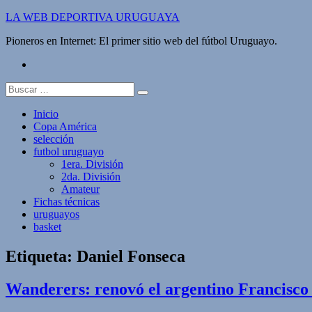
Saltar
LA WEB DEPORTIVA URUGUAYA
al
Pioneros en Internet: El primer sitio web del fútbol Uruguayo.
contenido
twitter
Buscar:
Inicio
Copa América
selección
futbol uruguayo
1era. División
2da. División
Amateur
Fichas técnicas
uruguayos
basket
Etiqueta:
Daniel Fonseca
Wanderers: renovó el argentino Francisco 