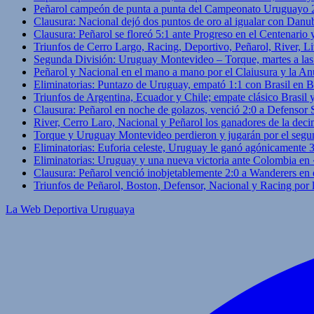
Peñarol campeón de punta a punta del Campeonato Uruguayo 
Clausura: Nacional dejó dos puntos de oro al igualar con Danub
Clausura: Peñarol se floreó 5:1 ante Progreso en el Centenario 
Triunfos de Cerro Largo, Racing, Deportivo, Peñarol, River, L
Segunda División: Uruguay Montevideo – Torque, martes a las
Peñarol y Nacional en el mano a mano por el Claiusura y la An
Eliminatorias: Puntazo de Uruguay, empató 1:1 con Brasil en B
Triunfos de Argentina, Ecuador y Chile; empate clásico Brasil
Clausura: Peñarol en noche de golazos, venció 2:0 a Defensor
River, Cerro Laro, Nacional y Peñarol los ganadores de la deci
Torque y Uruguay Montevideo perdieron y jugarán por el segu
Eliminatorias: Euforia celeste, Uruguay le ganó agónicamente 
Eliminatorias: Uruguay y una nueva victoria ante Colombia en
Clausura: Peñarol venció inobjetablemente 2:0 a Wanderers en 
Triunfos de Peñarol, Boston, Defensor, Nacional y Racing por
La Web Deportiva Uruguaya