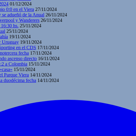
2024
01/12/2024
io 0:0 en el Viera
27/11/2024
y se adueñó de la Anual
26/11/2024
iverpool y Wanderers
26/11/2024
 16:30 hs.
25/11/2024
ual
25/11/2024
ahía
19/11/2024
 y Uruguay
19/11/2024
 Sporting en el CDS
17/11/2024
motercera fecha
17/11/2024
ndo ascenso directo
16/11/2024
3:2 a Colombia
15/11/2024
 «casa»
15/11/2024
el Parque Viera
14/11/2024
 la duodécima fecha
14/11/2024