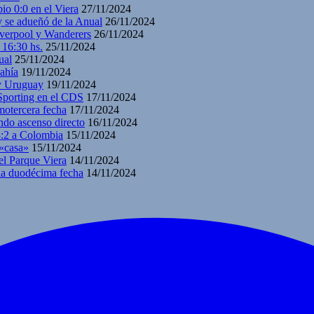
io 0:0 en el Viera
27/11/2024
y se adueñó de la Anual
26/11/2024
iverpool y Wanderers
26/11/2024
 16:30 hs.
25/11/2024
ual
25/11/2024
ahía
19/11/2024
 y Uruguay
19/11/2024
 Sporting en el CDS
17/11/2024
motercera fecha
17/11/2024
ndo ascenso directo
16/11/2024
3:2 a Colombia
15/11/2024
 «casa»
15/11/2024
el Parque Viera
14/11/2024
 la duodécima fecha
14/11/2024