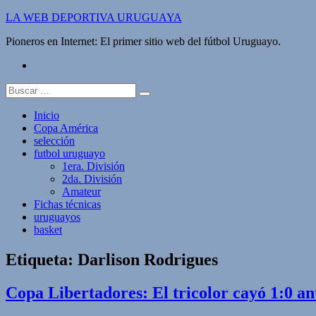
Saltar
LA WEB DEPORTIVA URUGUAYA
al
Pioneros en Internet: El primer sitio web del fútbol Uruguayo.
contenido
twitter
Buscar:
Inicio
Copa América
selección
futbol uruguayo
1era. División
2da. División
Amateur
Fichas técnicas
uruguayos
basket
Etiqueta:
Darlison Rodrigues
Copa Libertadores: El tricolor cayó 1:0 a