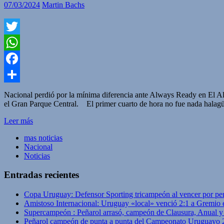
07/03/2024
Martin Bachs
Twitter
WhatsApp
Facebook
Compartir
Nacional perdió por la mínima diferencia ante Always Ready en El Alto
el Gran Parque Central. El primer cuarto de hora no fue nada halagü
Leer más
mas noticias
Nacional
Noticias
Entradas recientes
Copa Uruguay: Defensor Sporting tricampeón al vencer por pe
Amistoso Internacional: Uruguay «local» venció 2:1 a Gremio 
Supercampeón : Peñarol arrasó, campeón de Clausura, Anual 
Peñarol campeón de punta a punta del Campeonato Uruguayo 