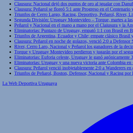
Clausura: Nacional dejó dos puntos de oro al igualar con Danub
Clausura: Peñarol se floreó 5:1 ante Progreso en el Centenario 
Triunfos de Cerro Largo, Racing, Deportivo, Peñarol, River, L
Segunda División: Uruguay Montevideo – Torque, martes a las
Peñarol y Nacional en el mano a mano por el Claiusura y la An
Eliminatorias: Puntazo de Uruguay, empató 1:1 con Brasil en B
Triunfos de Argentina, Ecuador y Chile; empate clásico Brasil
Clausura: Peñarol en noche de golazos, venció 2:0 a Defensor
River, Cerro Laro, Nacional y Peñarol los ganadores de la deci
Torque y Uruguay Montevideo perdieron y jugarán por el segu
Eliminatorias: Euforia celeste, Uruguay le ganó agónicamente 
Eliminatorias: Uruguay y una nueva victoria ante Colombia en
Clausura: Peñarol venció inobjetablemente 2:0 a Wanderers en 
Triunfos de Peñarol, Boston, Defensor, Nacional y Racing por
La Web Deportiva Uruguaya