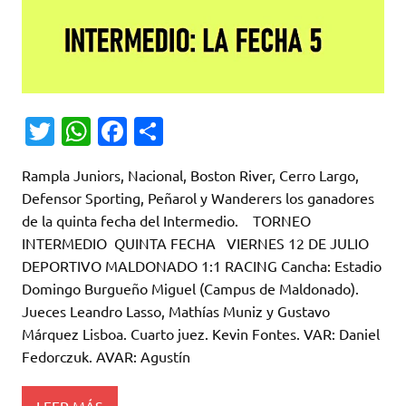
T
W
Fa
C
w
h
c
o
Rampla Juniors, Nacional, Boston River, Cerro Largo,
it
at
e
m
Defensor Sporting, Peñarol y Wanderers los ganadores
te
s
b
p
de la quinta fecha del Intermedio. TORNEO
r
A
o
ar
INTERMEDIO QUINTA FECHA VIERNES 12 DE JULIO
DEPORTIVO MALDONADO 1:1 RACING Cancha: Estadio
p
o
ti
Domingo Burgueño Miguel (Campus de Maldonado).
p
k
r
Jueces Leandro Lasso, Mathías Muniz y Gustavo
Márquez Lisboa. Cuarto juez. Kevin Fontes. VAR: Daniel
Fedorczuk. AVAR: Agustín
LEER MÁS