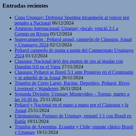
Entradas recientes
Copa Uruguay: Defensor Sporting tricampeón al vencer por
penales a Nacional
06/12/2024
Amistoso Internacional: Uruguay «local» venció 2:1 a
Gremio en Rivera
05/12/2024
Supercampeón : Peñarol arrasó, campeón de Clausura, Anual
y Uruguayo 2024
02/12/2024
Peñarol campeón de punta a punta del Campeonato Uruguayo
2024
01/12/2024
Clausura: Nacional dejó dos puntos de oro al igualar con
Danubio 0:0 en el Viera
27/11/2024
Clausura: Peñarol se floreó 5:1 ante Progreso en el Centenario
y se adueñó de la Anual
26/11/2024
Triunfos de Cerro Largo, Racing, Deportivo, Peñarol, River,
Liverpool y Wanderers
26/11/2024
Segunda División: Uruguay Montevideo – Torque, martes a
las 16:30 hs.
25/11/2024
Peñarol y Nacional en el mano a mano por el Claiusura y la
Anual
25/11/2024
Eliminatorias: Puntazo de Uruguay, empató 1:1 con Brasil en
Bahía
19/11/2024
Triunfos de Argentina, Ecuador y Chile; empate clásico Brasil
y Uruguay
19/11/2024