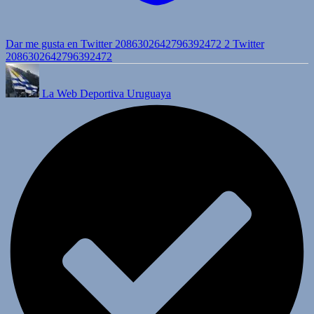
Dar me gusta en Twitter 2086302642796392472
2
Twitter
2086302642796392472
La Web Deportiva Uruguaya