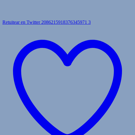
Retuitear en Twitter 2086215918376345971
3