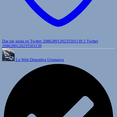
Dar me gusta en Twitter 2086289129235501139
2
Twitter
2086289129235501139
La Web Deportiva Uruguaya