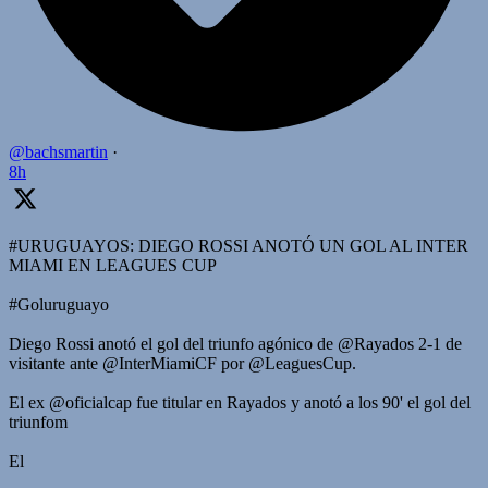
@bachsmartin
·
8h
#URUGUAYOS: DIEGO ROSSI ANOTÓ UN GOL AL INTER
MIAMI EN LEAGUES CUP
#Goluruguayo
Diego Rossi anotó el gol del triunfo agónico de @Rayados 2-1 de
visitante ante @InterMiamiCF por @LeaguesCup.
El ex @oficialcap fue titular en Rayados y anotó a los 90' el gol del
triunfom
El