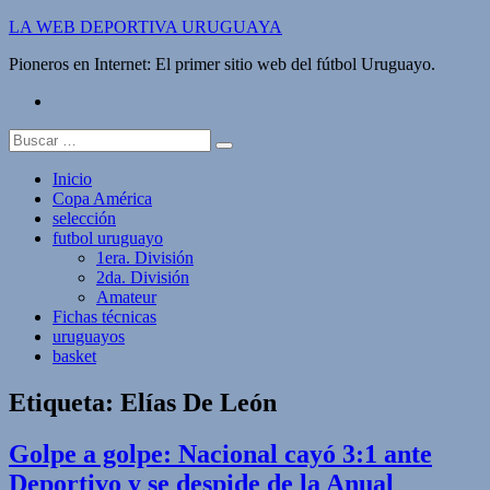
Saltar
LA WEB DEPORTIVA URUGUAYA
al
Pioneros en Internet: El primer sitio web del fútbol Uruguayo.
contenido
twitter
Buscar:
Inicio
Copa América
selección
futbol uruguayo
1era. División
2da. División
Amateur
Fichas técnicas
uruguayos
basket
Etiqueta:
Elías De León
Golpe a golpe: Nacional cayó 3:1 ante
Deportivo y se despide de la Anual