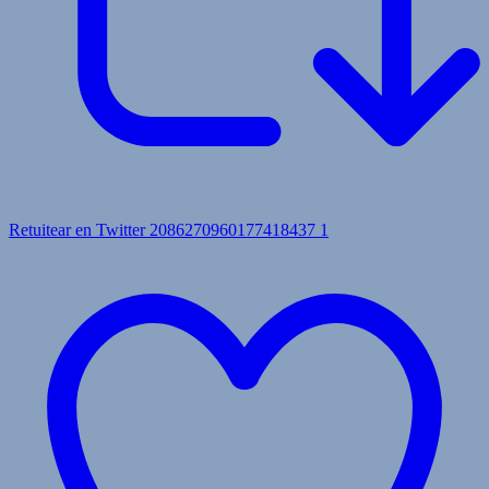
Retuitear en Twitter 2086270960177418437
1