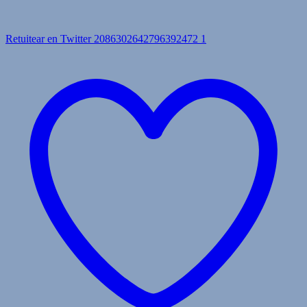
Retuitear en Twitter 2086302642796392472
1