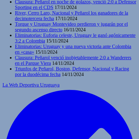
Clausura: Peñarol en noche de golazos, venció 2:0 a Defensor
Sporting en el CDS
17/11/2024
River, Cerro Laro, Nacional y Peñarol los ganadores de la
decimotercera fecha
17/11/2024
Torque y Uruguay Montevideo perdieron y jugarán por el
segundo ascenso directo
16/11/2024
Eliminatorias: Euforia celeste, Uruguay le ganó agónicamente
3:2 a Colombia
15/11/2024
Eliminatorias: Uruguay y una nueva victoria ante Colombia
en «casa»
15/11/2024
Clausura: Peñarol venció inobjetablemente 2:0 a Wanderers
en el Parque Viera
14/11/2024
Triunfos de Peñarol, Boston, Defensor, Nacional y Racing
por la duodécima fecha
14/11/2024
La Web Deportiva Uruguaya