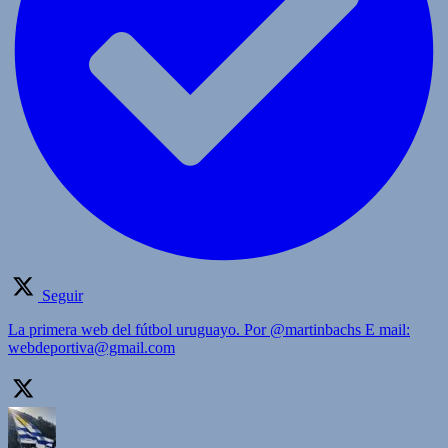
Seguir
La primera web del fútbol uruguayo. Por @martinbachs E mail:
webdeportiva@gmail.com