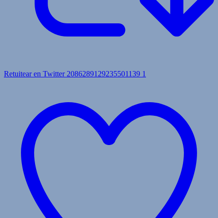
Retuitear en Twitter 2086289129235501139
1