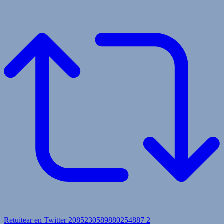
Retuitear en Twitter 2085230589880254887
2