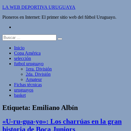
Saltar
LA WEB DEPORTIVA URUGUAYA
al
Pioneros en Internet: El primer sitio web del fútbol Uruguayo.
contenido
twitter
Buscar:
Inicio
Copa América
selección
futbol uruguayo
1era. División
2da. División
Amateur
Fichas técnicas
uruguayos
basket
Etiqueta:
Emiliano Albín
«U-ru-gua-yo»: Los charrúas en la gran
historia de Boca Juniors