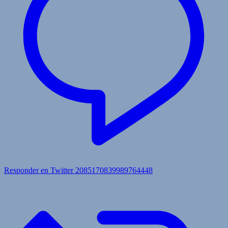
Responder en Twitter 2085170839989764448