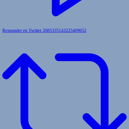
Responder en Twitter 2085335143225409652