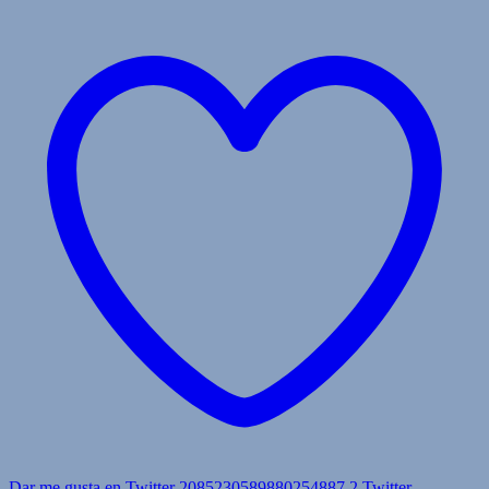
Dar me gusta en Twitter 2085230589880254887
2
Twitter