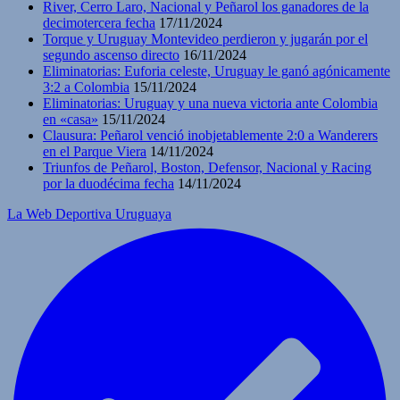
River, Cerro Laro, Nacional y Peñarol los ganadores de la
decimotercera fecha
17/11/2024
Torque y Uruguay Montevideo perdieron y jugarán por el
segundo ascenso directo
16/11/2024
Eliminatorias: Euforia celeste, Uruguay le ganó agónicamente
3:2 a Colombia
15/11/2024
Eliminatorias: Uruguay y una nueva victoria ante Colombia
en «casa»
15/11/2024
Clausura: Peñarol venció inobjetablemente 2:0 a Wanderers
en el Parque Viera
14/11/2024
Triunfos de Peñarol, Boston, Defensor, Nacional y Racing
por la duodécima fecha
14/11/2024
La Web Deportiva Uruguaya