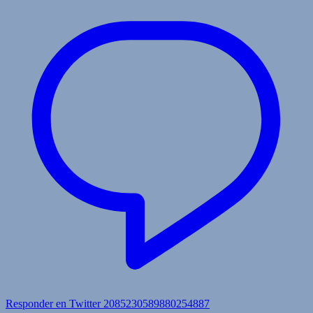
Responder en Twitter 2085230589880254887