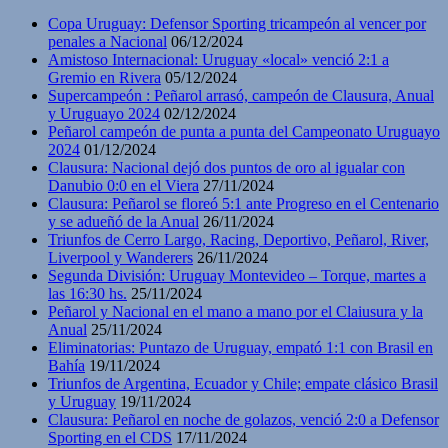
Copa Uruguay: Defensor Sporting tricampeón al vencer por
penales a Nacional
06/12/2024
Amistoso Internacional: Uruguay «local» venció 2:1 a
Gremio en Rivera
05/12/2024
Supercampeón : Peñarol arrasó, campeón de Clausura, Anual
y Uruguayo 2024
02/12/2024
Peñarol campeón de punta a punta del Campeonato Uruguayo
2024
01/12/2024
Clausura: Nacional dejó dos puntos de oro al igualar con
Danubio 0:0 en el Viera
27/11/2024
Clausura: Peñarol se floreó 5:1 ante Progreso en el Centenario
y se adueñó de la Anual
26/11/2024
Triunfos de Cerro Largo, Racing, Deportivo, Peñarol, River,
Liverpool y Wanderers
26/11/2024
Segunda División: Uruguay Montevideo – Torque, martes a
las 16:30 hs.
25/11/2024
Peñarol y Nacional en el mano a mano por el Claiusura y la
Anual
25/11/2024
Eliminatorias: Puntazo de Uruguay, empató 1:1 con Brasil en
Bahía
19/11/2024
Triunfos de Argentina, Ecuador y Chile; empate clásico Brasil
y Uruguay
19/11/2024
Clausura: Peñarol en noche de golazos, venció 2:0 a Defensor
Sporting en el CDS
17/11/2024