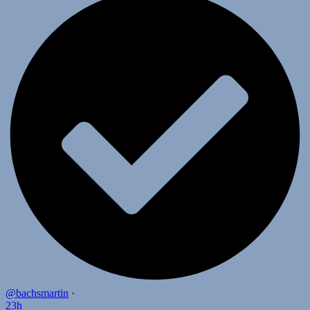
@bachsmartin
·
23h