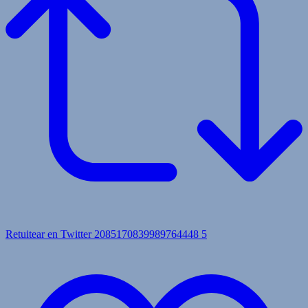
Retuitear en Twitter 2085170839989764448
5