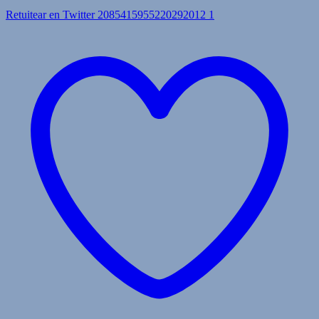
Retuitear en Twitter 2085415955220292012
1