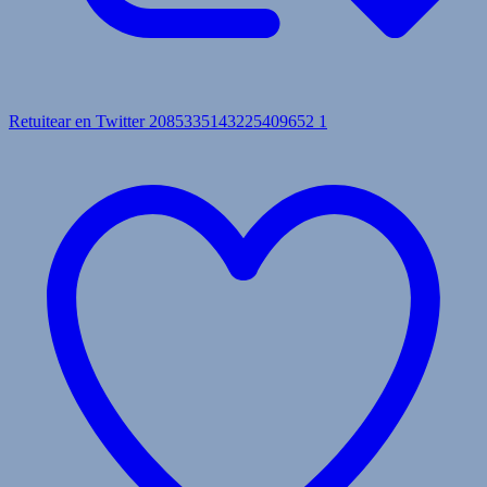
Retuitear en Twitter 2085335143225409652
1