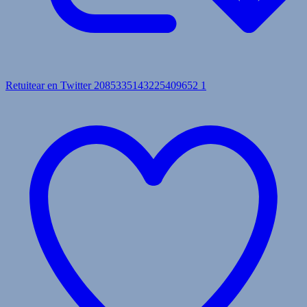
Retuitear en Twitter 2085335143225409652
1