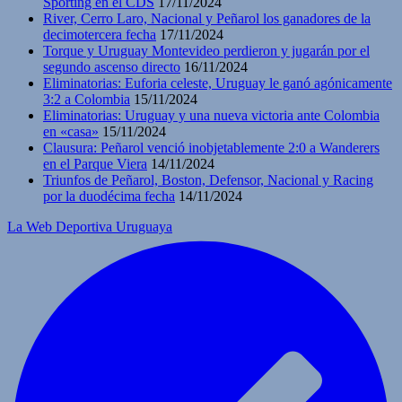
Sporting en el CDS
17/11/2024
River, Cerro Laro, Nacional y Peñarol los ganadores de la
decimotercera fecha
17/11/2024
Torque y Uruguay Montevideo perdieron y jugarán por el
segundo ascenso directo
16/11/2024
Eliminatorias: Euforia celeste, Uruguay le ganó agónicamente
3:2 a Colombia
15/11/2024
Eliminatorias: Uruguay y una nueva victoria ante Colombia
en «casa»
15/11/2024
Clausura: Peñarol venció inobjetablemente 2:0 a Wanderers
en el Parque Viera
14/11/2024
Triunfos de Peñarol, Boston, Defensor, Nacional y Racing
por la duodécima fecha
14/11/2024
La Web Deportiva Uruguaya