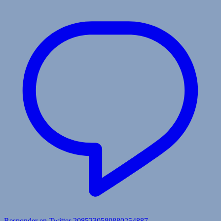
Responder en Twitter 2085230589880254887