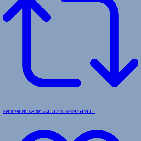
Retuitear en Twitter 2085170839989764448
5