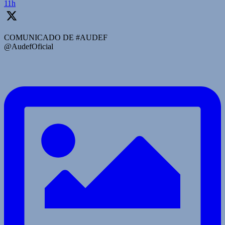
11h
COMUNICADO DE #AUDEF
@AudefOficial