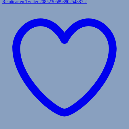
Retuitear en Twitter 2085230589880254887
2