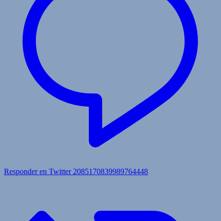
Responder en Twitter 2085170839989764448