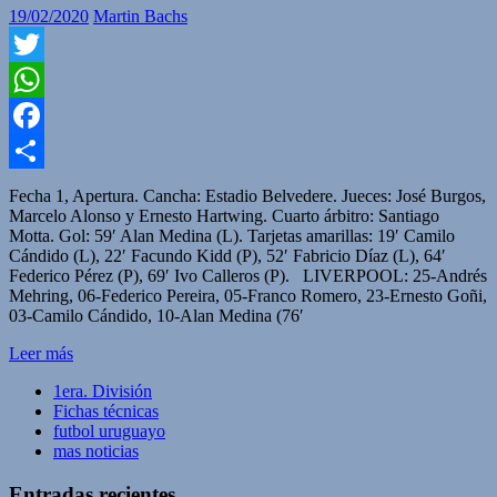
19/02/2020
Martin Bachs
Twitter
WhatsApp
Facebook
Compartir
Fecha 1, Apertura. Cancha: Estadio Belvedere. Jueces: José Burgos,
Marcelo Alonso y Ernesto Hartwing. Cuarto árbitro: Santiago
Motta. Gol: 59′ Alan Medina (L). Tarjetas amarillas: 19′ Camilo
Cándido (L), 22′ Facundo Kidd (P), 52′ Fabricio Díaz (L), 64′
Federico Pérez (P), 69′ Ivo Calleros (P). LIVERPOOL: 25-Andrés
Mehring, 06-Federico Pereira, 05-Franco Romero, 23-Ernesto Goñi,
03-Camilo Cándido, 10-Alan Medina (76′
Leer más
1era. División
Fichas técnicas
futbol uruguayo
mas noticias
Entradas recientes