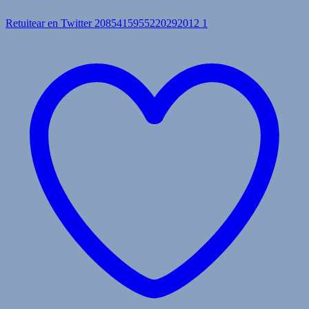
Retuitear en Twitter 2085415955220292012
1