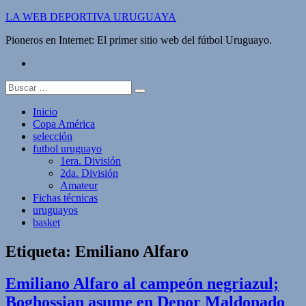
Saltar
LA WEB DEPORTIVA URUGUAYA
al
Pioneros en Internet: El primer sitio web del fútbol Uruguayo.
contenido
twitter
Buscar:
Inicio
Copa América
selección
futbol uruguayo
1era. División
2da. División
Amateur
Fichas técnicas
uruguayos
basket
Etiqueta:
Emiliano Alfaro
Emiliano Alfaro al campeón negriazul;
Boghossian asume en Depor Maldonado