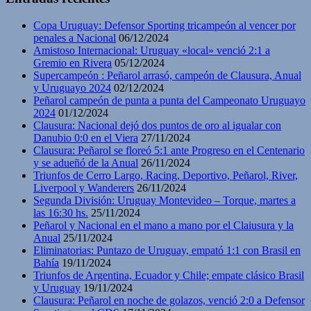
Copa Uruguay: Defensor Sporting tricampeón al vencer por
penales a Nacional
06/12/2024
Amistoso Internacional: Uruguay «local» venció 2:1 a
Gremio en Rivera
05/12/2024
Supercampeón : Peñarol arrasó, campeón de Clausura, Anual
y Uruguayo 2024
02/12/2024
Peñarol campeón de punta a punta del Campeonato Uruguayo
2024
01/12/2024
Clausura: Nacional dejó dos puntos de oro al igualar con
Danubio 0:0 en el Viera
27/11/2024
Clausura: Peñarol se floreó 5:1 ante Progreso en el Centenario
y se adueñó de la Anual
26/11/2024
Triunfos de Cerro Largo, Racing, Deportivo, Peñarol, River,
Liverpool y Wanderers
26/11/2024
Segunda División: Uruguay Montevideo – Torque, martes a
las 16:30 hs.
25/11/2024
Peñarol y Nacional en el mano a mano por el Claiusura y la
Anual
25/11/2024
Eliminatorias: Puntazo de Uruguay, empató 1:1 con Brasil en
Bahía
19/11/2024
Triunfos de Argentina, Ecuador y Chile; empate clásico Brasil
y Uruguay
19/11/2024
Clausura: Peñarol en noche de golazos, venció 2:0 a Defensor