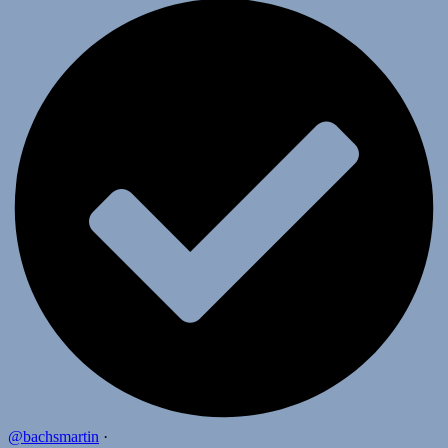
@bachsmartin
·