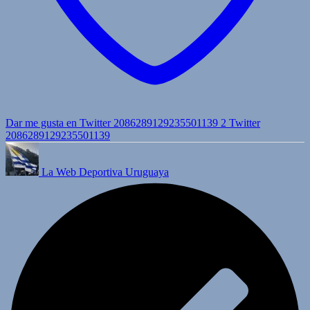
Dar me gusta en Twitter 2086289129235501139
2
Twitter
2086289129235501139
La Web Deportiva Uruguaya