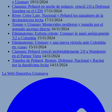
y Uruguay
19/11/2024
Clausura: Peñarol en noche de golazos, venció 2:0 a Defensor
Sporting en el CDS
17/11/2024
River, Cerro Laro, Nacional y Peñarol los ganadores de la
decimotercera fecha
17/11/2024
Torque y Uruguay Montevideo perdieron y jugarán por el
segundo ascenso directo
16/11/2024
Eliminatorias: Euforia celeste, Uruguay le ganó agónicamente
3:2 a Colombia
15/11/2024
Eliminatorias: Uruguay y una nueva victoria ante Colombia
en «casa»
15/11/2024
Clausura: Peñarol venció inobjetablemente 2:0 a Wanderers
en el Parque Viera
14/11/2024
Triunfos de Peñarol, Boston, Defensor, Nacional y Racing
por la duodécima fecha
14/11/2024
La Web Deportiva Uruguaya