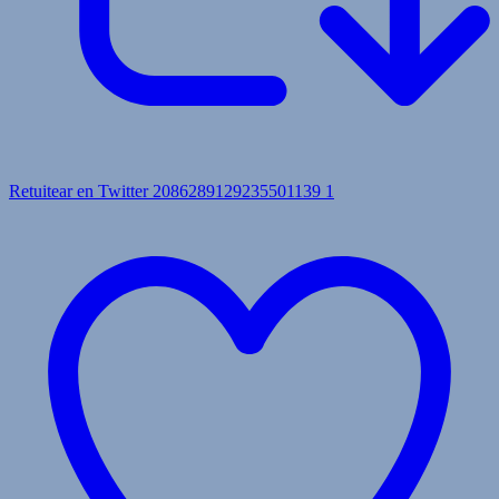
Retuitear en Twitter 2086289129235501139
1