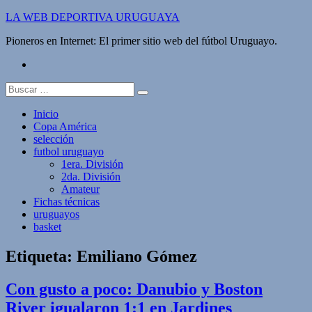
Saltar
LA WEB DEPORTIVA URUGUAYA
al
Pioneros en Internet: El primer sitio web del fútbol Uruguayo.
contenido
twitter
Buscar:
Inicio
Copa América
selección
futbol uruguayo
1era. División
2da. División
Amateur
Fichas técnicas
uruguayos
basket
Etiqueta:
Emiliano Gómez
Con gusto a poco: Danubio y Boston
River igualaron 1:1 en Jardines