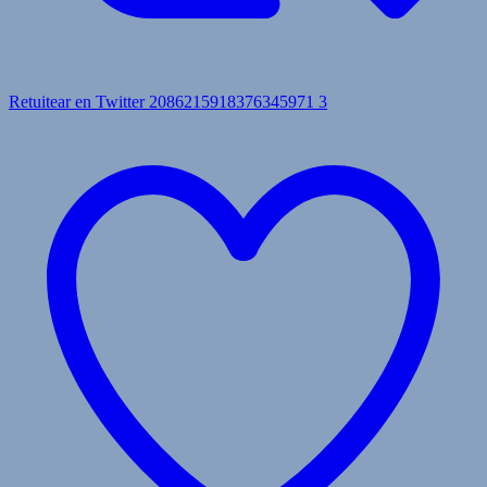
Retuitear en Twitter 2086215918376345971
3