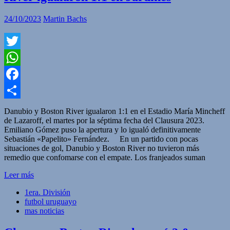
24/10/2023
Martin Bachs
Twitter
WhatsApp
Facebook
Compartir
Danubio y Boston River igualaron 1:1 en el Estadio María Mincheff
de Lazaroff, el martes por la séptima fecha del Clausura 2023.
Emiliano Gómez puso la apertura y lo igualó definitivamente
Sebastián «Papelito» Fernández. En un partido con pocas
situaciones de gol, Danubio y Boston River no tuvieron más
remedio que confomarse con el empate. Los franjeados suman
Leer más
1era. División
futbol uruguayo
mas noticias