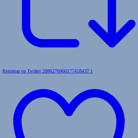
Retuitear en Twitter 2086270960177418437
1