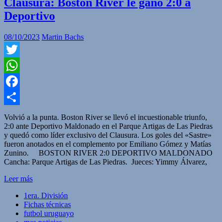
Clausura: Boston River le ganó 2:0 a
Deportivo
08/10/2023
Martin Bachs
Twitter
WhatsApp
Facebook
Compartir
Volvió a la punta. Boston River se llevó el incuestionable triunfo,
2:0 ante Deportivo Maldonado en el Parque Artigas de Las Piedras
y quedó como líder exclusivo del Clausura. Los goles del «Sastre»
fueron anotados en el complemento por Emiliano Gómez y Matías
Zunino. BOSTON RIVER 2:0 DEPORTIVO MALDONADO
Cancha: Parque Artigas de Las Piedras. Jueces: Yimmy Álvarez,
Leer más
1era. División
Fichas técnicas
futbol uruguayo