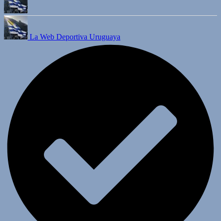
La Web Deportiva Uruguaya