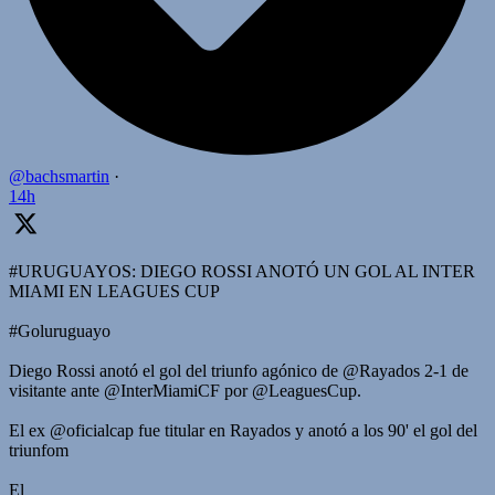
@bachsmartin
·
14h
#URUGUAYOS: DIEGO ROSSI ANOTÓ UN GOL AL INTER
MIAMI EN LEAGUES CUP
#Goluruguayo
Diego Rossi anotó el gol del triunfo agónico de @Rayados 2-1 de
visitante ante @InterMiamiCF por @LeaguesCup.
El ex @oficialcap fue titular en Rayados y anotó a los 90' el gol del
triunfom
El