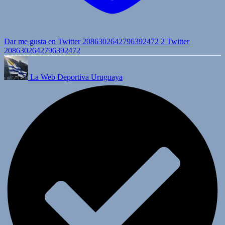
Dar me gusta en Twitter 2086302642796392472
2
Twitter
2086302642796392472
La Web Deportiva Uruguaya