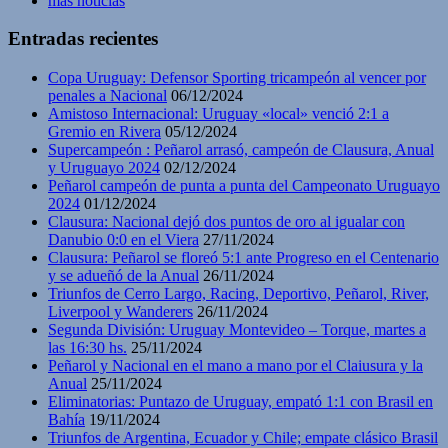
mas noticias
Entradas recientes
Copa Uruguay: Defensor Sporting tricampeón al vencer por
penales a Nacional
06/12/2024
Amistoso Internacional: Uruguay «local» venció 2:1 a
Gremio en Rivera
05/12/2024
Supercampeón : Peñarol arrasó, campeón de Clausura, Anual
y Uruguayo 2024
02/12/2024
Peñarol campeón de punta a punta del Campeonato Uruguayo
2024
01/12/2024
Clausura: Nacional dejó dos puntos de oro al igualar con
Danubio 0:0 en el Viera
27/11/2024
Clausura: Peñarol se floreó 5:1 ante Progreso en el Centenario
y se adueñó de la Anual
26/11/2024
Triunfos de Cerro Largo, Racing, Deportivo, Peñarol, River,
Liverpool y Wanderers
26/11/2024
Segunda División: Uruguay Montevideo – Torque, martes a
las 16:30 hs.
25/11/2024
Peñarol y Nacional en el mano a mano por el Claiusura y la
Anual
25/11/2024
Eliminatorias: Puntazo de Uruguay, empató 1:1 con Brasil en
Bahía
19/11/2024
Triunfos de Argentina, Ecuador y Chile; empate clásico Brasil