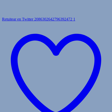
Retuitear en Twitter 2086302642796392472
1