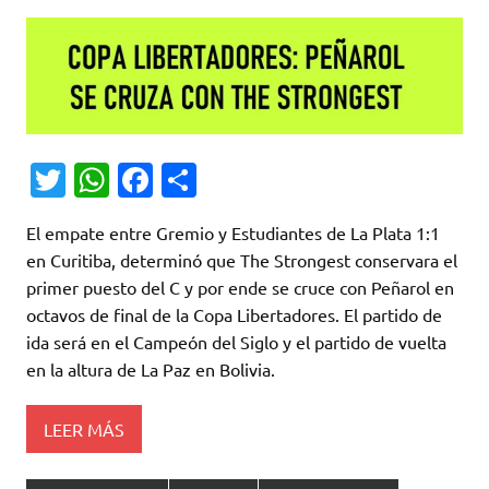
T
W
Fa
C
w
h
c
o
El empate entre Gremio y Estudiantes de La Plata 1:1
it
at
e
m
en Curitiba, determinó que The Strongest conservara el
te
s
b
p
primer puesto del C y por ende se cruce con Peñarol en
r
A
o
ar
octavos de final de la Copa Libertadores. El partido de
ida será en el Campeón del Siglo y el partido de vuelta
p
o
ti
en la altura de La Paz en Bolivia.
p
k
r
LEER MÁS