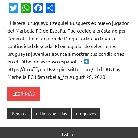
T
W
Fa
C
w
h
c
o
El lateral uruguayo Ezequiel Busquets es nuevo jugador
it
at
e
m
del Marbella FC de España. Fue cedido a préstamo por
te
s
b
p
Peñarol. En el equipo de Diego Forlán no.tuvo la
r
A
o
ar
continuidad deseada. El ex jugador de selecciones
uruguayas juveniles apunta a mostrar sus condiciones
p
o
ti
en el fútbol de ascenso español. :
p
k
r
https://t.co/ffynjcTBsO pic.twitter.com/sdkhDUvLny —
Marbella FC (@marbella_fc) August 28, 2020
LEER MÁS
Peñarol
ultimas noticias
uruguayos
twitter