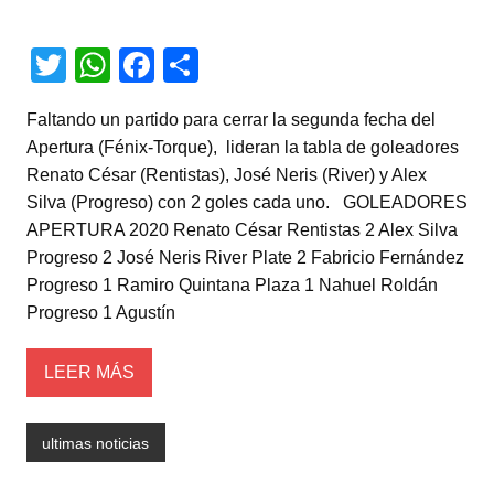
T
W
F
C
wi
h
a
o
Faltando un partido para cerrar la segunda fecha del
tt
at
c
m
Apertura (Fénix-Torque), lideran la tabla de goleadores
er
s
e
p
Renato César (Rentistas), José Neris (River) y Alex
A
b
ar
Silva (Progreso) con 2 goles cada uno. GOLEADORES
APERTURA 2020 Renato César Rentistas 2 Alex Silva
p
o
tir
Progreso 2 José Neris River Plate 2 Fabricio Fernández
p
o
Progreso 1 Ramiro Quintana Plaza 1 Nahuel Roldán
k
Progreso 1 Agustín
LEER MÁS
ultimas noticias