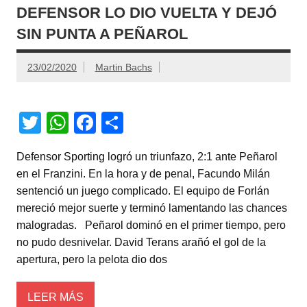
DEFENSOR LO DIO VUELTA Y DEJÓ
SIN PUNTA A PEÑAROL
23/02/2020
Martin Bachs
T
W
F
C
wi
h
a
o
Defensor Sporting logró un triunfazo, 2:1 ante Peñarol
tt
at
c
m
en el Franzini. En la hora y de penal, Facundo Milán
er
s
e
p
sentenció un juego complicado. El equipo de Forlán
A
b
ar
mereció mejor suerte y terminó lamentando las chances
malogradas. Peñarol dominó en el primer tiempo, pero
p
o
tir
no pudo desnivelar. David Terans arañó el gol de la
p
o
apertura, pero la pelota dio dos
k
LEER MÁS