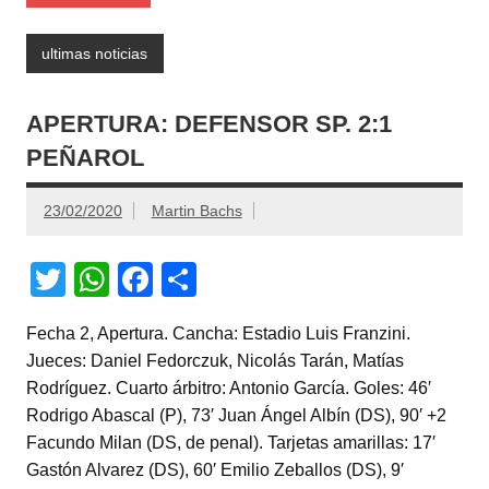
ultimas noticias
APERTURA: DEFENSOR SP. 2:1
PEÑAROL
23/02/2020
Martin Bachs
T
W
F
C
wi
h
a
o
Fecha 2, Apertura. Cancha: Estadio Luis Franzini.
tt
at
c
m
Jueces: Daniel Fedorczuk, Nicolás Tarán, Matías
er
s
e
p
Rodríguez. Cuarto árbitro: Antonio García. Goles: 46′
A
b
ar
Rodrigo Abascal (P), 73′ Juan Ángel Albín (DS), 90′ +2
Facundo Milan (DS, de penal). Tarjetas amarillas: 17′
p
o
tir
Gastón Alvarez (DS), 60′ Emilio Zeballos (DS), 9′
p
o