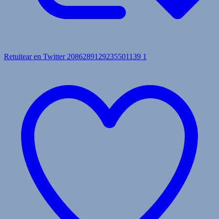
Retuitear en Twitter 2086289129235501139
1