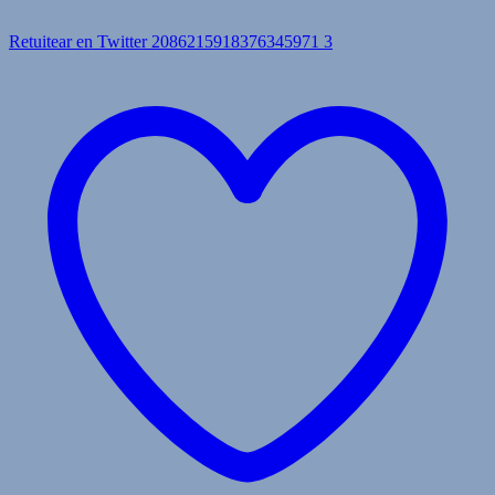
Retuitear en Twitter 2086215918376345971
3