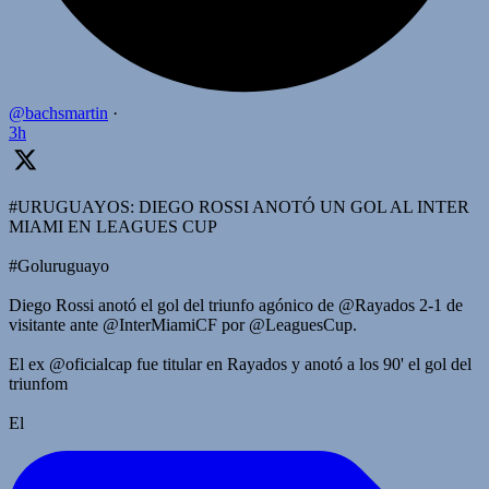
@bachsmartin
·
3h
#URUGUAYOS: DIEGO ROSSI ANOTÓ UN GOL AL INTER
MIAMI EN LEAGUES CUP
#Goluruguayo
Diego Rossi anotó el gol del triunfo agónico de @Rayados 2-1 de
visitante ante @InterMiamiCF por @LeaguesCup.
El ex @oficialcap fue titular en Rayados y anotó a los 90' el gol del
triunfom
El