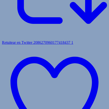
Retuitear en Twitter 2086270960177418437
1