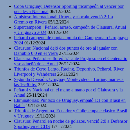
Copa Uruguay: Defensor Sporting tricampeón al vencer por
penales a Nacional
06/12/2024
Amistoso Internacional: Uruguay «local» venció 2:1 a
Gremio en Rivera
05/12/2024
Supercampeón : Peñarol arrasó, campeón de Clausura, Anual
y Uruguayo 2024
02/12/2024
Peñarol campeón de punta a punta del Campeonato Uruguayo
2024
01/12/2024
Clausura: Nacional dejó dos puntos de oro al igualar con
Danubio 0:0 en el Viera
27/11/2024
Clausura: Peñarol se floreó 5:1 ante Progreso en el Centenario
y se adueñó de la Anual
26/11/2024
Triunfos de Cerro Largo, Racing, Deportivo, Peñarol, River,
Liverpool y Wanderers
26/11/2024
Segunda División: Uruguay Montevideo – Torque, martes a
las 16:30 hs.
25/11/2024
Peñarol y Nacional en el mano a mano por el Claiusura y la
Anual
25/11/2024
Eliminatorias: Puntazo de Uruguay, empató 1:1 con Brasil en
Bahía
19/11/2024
Triunfos de Argentina, Ecuador y Chile; empate clásico Brasil
y Uruguay
19/11/2024
Clausura: Peñarol en noche de golazos, venció 2:0 a Defensor
Sporting en el CDS
17/11/2024