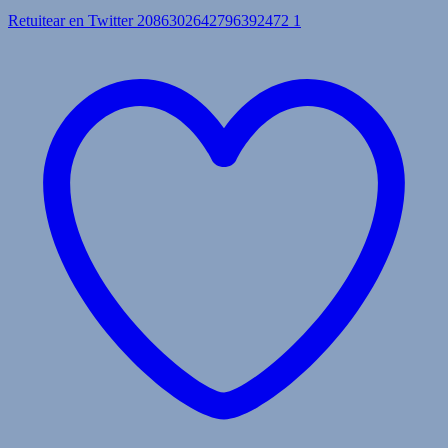
Retuitear en Twitter 2086302642796392472
1