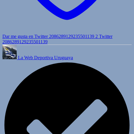
Dar me gusta en Twitter 2086289129235501139
2
Twitter
2086289129235501139
La Web Deportiva Uruguaya