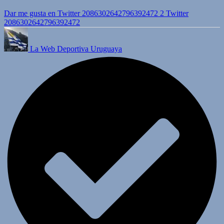
Dar me gusta en Twitter 2086302642796392472
2
Twitter
2086302642796392472
La Web Deportiva Uruguaya