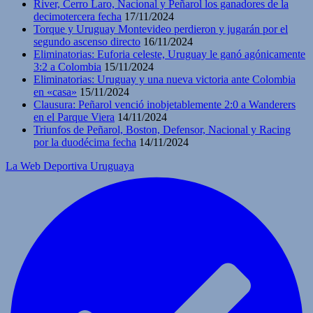
River, Cerro Laro, Nacional y Peñarol los ganadores de la
decimotercera fecha
17/11/2024
Torque y Uruguay Montevideo perdieron y jugarán por el
segundo ascenso directo
16/11/2024
Eliminatorias: Euforia celeste, Uruguay le ganó agónicamente
3:2 a Colombia
15/11/2024
Eliminatorias: Uruguay y una nueva victoria ante Colombia
en «casa»
15/11/2024
Clausura: Peñarol venció inobjetablemente 2:0 a Wanderers
en el Parque Viera
14/11/2024
Triunfos de Peñarol, Boston, Defensor, Nacional y Racing
por la duodécima fecha
14/11/2024
La Web Deportiva Uruguaya