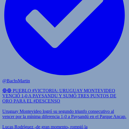
@BachsMartin
🔵🔵 PUEBLO #VICTORIA: URUGUAY MONTEVIDEO
VENCIÓ 1-0 A PAYSANDU Y SUMÓ TRES PUNTOS DE
ORO PARA EL #DESCENSO
Uruguay Montevideo logró su segundo triunfo consecutivo al
vencer por la mínima diferencia 1-0 a Paysandú en el Parque Ancap.
Lucas Rodríguez -de gran momento- rompió la