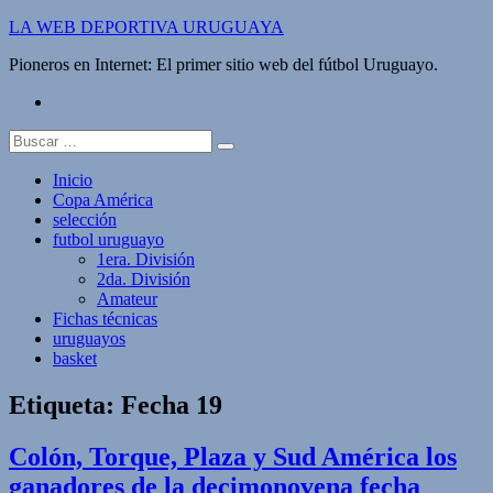
Saltar
LA WEB DEPORTIVA URUGUAYA
al
Pioneros en Internet: El primer sitio web del fútbol Uruguayo.
contenido
twitter
Buscar:
Inicio
Copa América
selección
futbol uruguayo
1era. División
2da. División
Amateur
Fichas técnicas
uruguayos
basket
Etiqueta:
Fecha 19
Colón, Torque, Plaza y Sud América los
ganadores de la decimonovena fecha