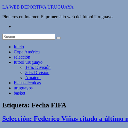
Saltar
LA WEB DEPORTIVA URUGUAYA
al
Pioneros en Internet: El primer sitio web del fútbol Uruguayo.
contenido
twitter
Buscar:
Inicio
Copa América
selección
futbol uruguayo
1era. División
2da. División
Amateur
Fichas técnicas
uruguayos
basket
Etiqueta:
Fecha FIFA
Selección: Federico Viñas citado a último