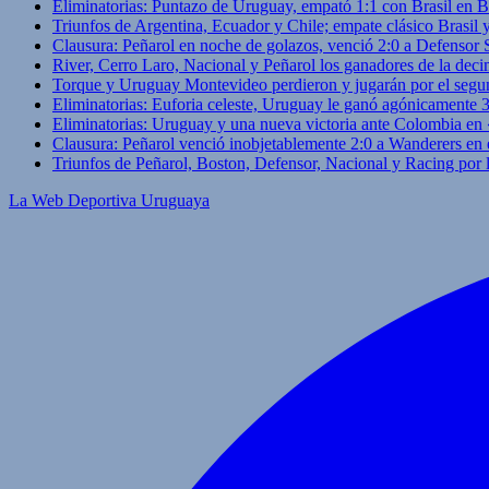
Eliminatorias: Puntazo de Uruguay, empató 1:1 con Brasil en B
Triunfos de Argentina, Ecuador y Chile; empate clásico Brasil
Clausura: Peñarol en noche de golazos, venció 2:0 a Defensor
River, Cerro Laro, Nacional y Peñarol los ganadores de la deci
Torque y Uruguay Montevideo perdieron y jugarán por el segu
Eliminatorias: Euforia celeste, Uruguay le ganó agónicamente 
Eliminatorias: Uruguay y una nueva victoria ante Colombia en
Clausura: Peñarol venció inobjetablemente 2:0 a Wanderers en 
Triunfos de Peñarol, Boston, Defensor, Nacional y Racing por
La Web Deportiva Uruguaya