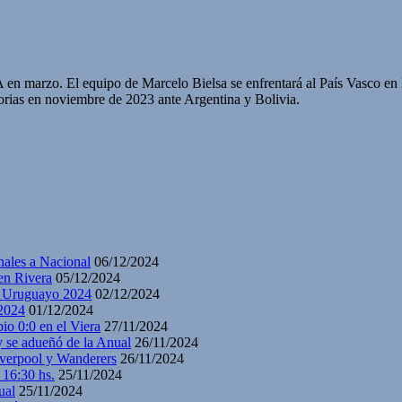
A en marzo. El equipo de Marcelo Bielsa se enfrentará al País Vasco en
torias en noviembre de 2023 ante Argentina y Bolivia.
nales a Nacional
06/12/2024
en Rivera
05/12/2024
y Uruguayo 2024
02/12/2024
2024
01/12/2024
io 0:0 en el Viera
27/11/2024
y se adueñó de la Anual
26/11/2024
iverpool y Wanderers
26/11/2024
 16:30 hs.
25/11/2024
ual
25/11/2024