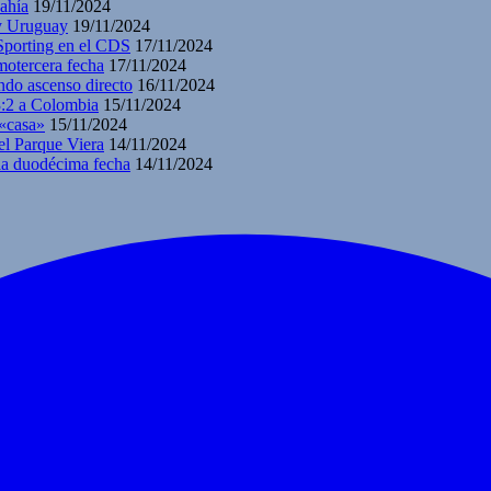
ahía
19/11/2024
 y Uruguay
19/11/2024
 Sporting en el CDS
17/11/2024
motercera fecha
17/11/2024
ndo ascenso directo
16/11/2024
3:2 a Colombia
15/11/2024
 «casa»
15/11/2024
el Parque Viera
14/11/2024
 la duodécima fecha
14/11/2024