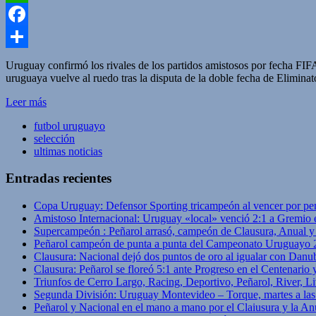
WhatsApp
Facebook
Compartir
Uruguay confirmó los rivales de los partidos amistosos por fecha FIF
uruguaya vuelve al ruedo tras la disputa de la doble fecha de Elimina
Leer más
futbol uruguayo
selección
ultimas noticias
Entradas recientes
Copa Uruguay: Defensor Sporting tricampeón al vencer por pe
Amistoso Internacional: Uruguay «local» venció 2:1 a Gremio 
Supercampeón : Peñarol arrasó, campeón de Clausura, Anual 
Peñarol campeón de punta a punta del Campeonato Uruguayo 
Clausura: Nacional dejó dos puntos de oro al igualar con Danub
Clausura: Peñarol se floreó 5:1 ante Progreso en el Centenario 
Triunfos de Cerro Largo, Racing, Deportivo, Peñarol, River, L
Segunda División: Uruguay Montevideo – Torque, martes a las
Peñarol y Nacional en el mano a mano por el Claiusura y la An