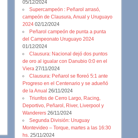
05/12/2024
Supercampeón : Peñarol arrasó,
campeón de Clausura, Anual y Uruguayo
2024
02/12/2024
Peñarol campeón de punta a punta
del Campeonato Uruguayo 2024
01/12/2024
Clausura: Nacional dejó dos puntos
de oro al igualar con Danubio 0:0 en el
Viera
27/11/2024
Clausura: Peñarol se floreó 5:1 ante
Progreso en el Centenario y se adueñó
de la Anual
26/11/2024
Triunfos de Cerro Largo, Racing,
Deportivo, Peñarol, River, Liverpool y
Wanderers
26/11/2024
Segunda División: Uruguay
Montevideo – Torque, martes a las 16:30
hs.
25/11/2024