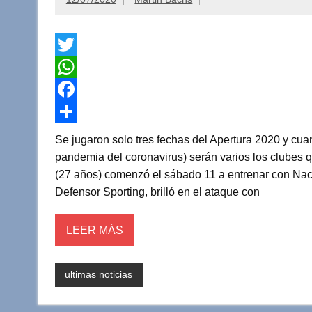
T
w
W
i
h
F
t
a
a
C
Se jugaron solo tres fechas del Apertura 2020 y cua
t
t
c
o
pandemia del coronavirus) serán varios los clubes
(27 años) comenzó el sábado 11 a entrenar con Naci
e
s
e
m
Defensor Sporting, brilló en el ataque con
r
A
b
p
p
o
a
LEER MÁS
p
o
r
k
t
ultimas noticias
i
r