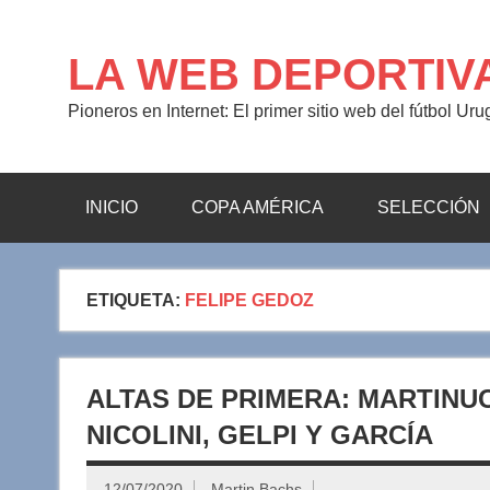
Saltar
al
contenido
LA WEB DEPORTIV
Pioneros en Internet: El primer sitio web del fútbol Ur
INICIO
COPA AMÉRICA
SELECCIÓN
ETIQUETA:
FELIPE GEDOZ
ALTAS DE PRIMERA: MARTINU
NICOLINI, GELPI Y GARCÍA
12/07/2020
Martin Bachs