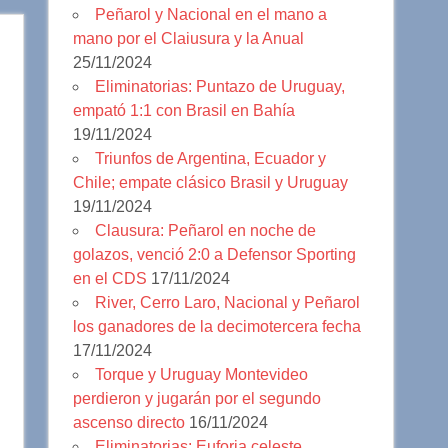
Peñarol y Nacional en el mano a
mano por el Claiusura y la Anual
25/11/2024
Eliminatorias: Puntazo de Uruguay,
empató 1:1 con Brasil en Bahía
19/11/2024
Triunfos de Argentina, Ecuador y
Chile; empate clásico Brasil y Uruguay
19/11/2024
Clausura: Peñarol en noche de
golazos, venció 2:0 a Defensor Sporting
en el CDS
17/11/2024
River, Cerro Laro, Nacional y Peñarol
los ganadores de la decimotercera fecha
17/11/2024
Torque y Uruguay Montevideo
perdieron y jugarán por el segundo
ascenso directo
16/11/2024
Eliminatorias: Euforia celeste,