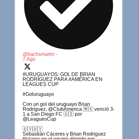
@bachsmartin
·
7 Ago
#URUGUAYOS: GOL DE BRIAN
RODRÍGUEZ PARA #AMÉRICA EN
LEAGUES CUP
#Goluruguayo
Con un gol del uruguayo Brian
Rodríguez, @ClubAmerica 🇲🇽 venció 3-
1 a San Diego FC 🇺🇸 por
@LeaguesCup
🇺🇾🇺🇾
Sebastián Cáceres y Brian Rodriguez
titulares en el equipo dirigido por