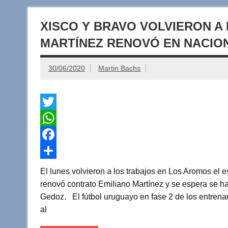
XISCO Y BRAVO VOLVIERON A
MARTÍNEZ RENOVÓ EN NACIO
30/06/2020
Martin Bachs
T
w
W
i
h
F
t
a
a
C
El lunes volvieron a los trabajos en Los Aromos el 
t
t
c
o
renovó contrato Emiliano Martínez y se espera se hag
Gedoz. El fútbol uruguayo en fase 2 de los entrena
e
s
e
m
al
r
A
b
p