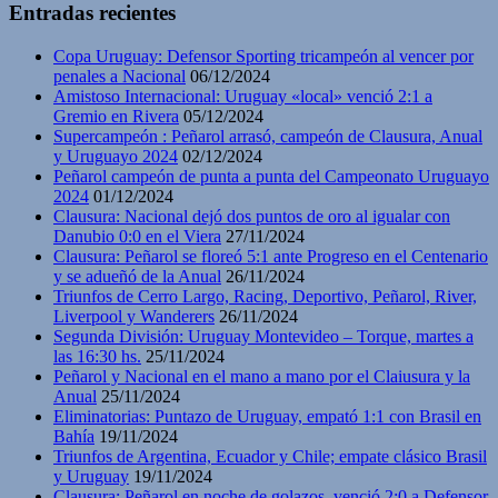
Entradas recientes
Copa Uruguay: Defensor Sporting tricampeón al vencer por
penales a Nacional
06/12/2024
Amistoso Internacional: Uruguay «local» venció 2:1 a
Gremio en Rivera
05/12/2024
Supercampeón : Peñarol arrasó, campeón de Clausura, Anual
y Uruguayo 2024
02/12/2024
Peñarol campeón de punta a punta del Campeonato Uruguayo
2024
01/12/2024
Clausura: Nacional dejó dos puntos de oro al igualar con
Danubio 0:0 en el Viera
27/11/2024
Clausura: Peñarol se floreó 5:1 ante Progreso en el Centenario
y se adueñó de la Anual
26/11/2024
Triunfos de Cerro Largo, Racing, Deportivo, Peñarol, River,
Liverpool y Wanderers
26/11/2024
Segunda División: Uruguay Montevideo – Torque, martes a
las 16:30 hs.
25/11/2024
Peñarol y Nacional en el mano a mano por el Claiusura y la
Anual
25/11/2024
Eliminatorias: Puntazo de Uruguay, empató 1:1 con Brasil en
Bahía
19/11/2024
Triunfos de Argentina, Ecuador y Chile; empate clásico Brasil
y Uruguay
19/11/2024
Clausura: Peñarol en noche de golazos, venció 2:0 a Defensor