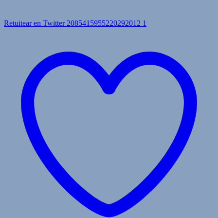
Retuitear en Twitter 2085415955220292012
1