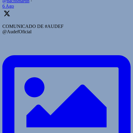
@bachsmartin
·
6 Ago
COMUNICADO DE #AUDEF
@AudefOficial