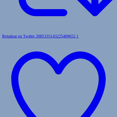
Retuitear en Twitter 2085335143225409652
1