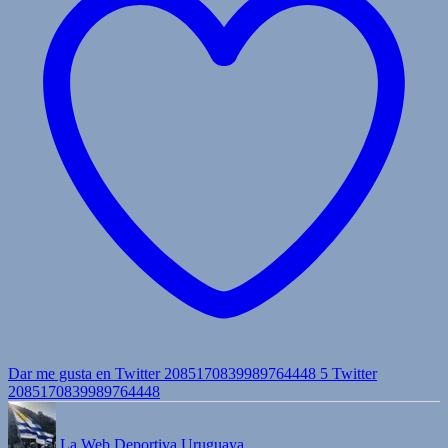
Dar me gusta en Twitter 2085170839989764448
5
Twitter
2085170839989764448
La Web Deportiva Uruguaya