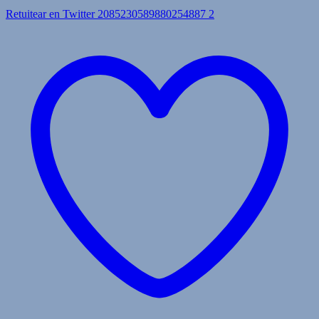
Retuitear en Twitter 2085230589880254887
2