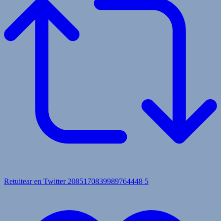
Retuitear en Twitter 2085170839989764448
5