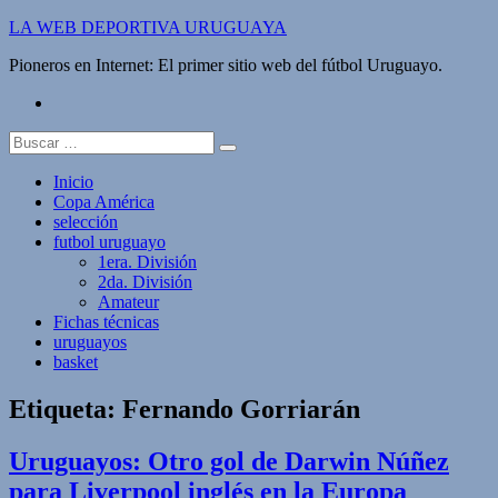
Saltar
LA WEB DEPORTIVA URUGUAYA
al
Pioneros en Internet: El primer sitio web del fútbol Uruguayo.
contenido
twitter
Buscar:
Inicio
Copa América
selección
futbol uruguayo
1era. División
2da. División
Amateur
Fichas técnicas
uruguayos
basket
Etiqueta:
Fernando Gorriarán
Uruguayos: Otro gol de Darwin Núñez
para Liverpool inglés en la Europa