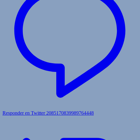
Responder en Twitter 2085170839989764448