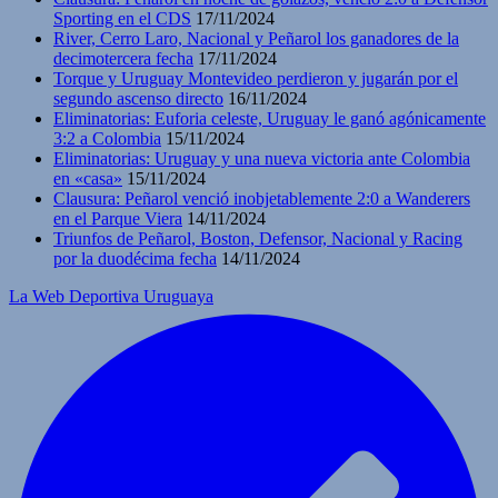
Sporting en el CDS
17/11/2024
River, Cerro Laro, Nacional y Peñarol los ganadores de la
decimotercera fecha
17/11/2024
Torque y Uruguay Montevideo perdieron y jugarán por el
segundo ascenso directo
16/11/2024
Eliminatorias: Euforia celeste, Uruguay le ganó agónicamente
3:2 a Colombia
15/11/2024
Eliminatorias: Uruguay y una nueva victoria ante Colombia
en «casa»
15/11/2024
Clausura: Peñarol venció inobjetablemente 2:0 a Wanderers
en el Parque Viera
14/11/2024
Triunfos de Peñarol, Boston, Defensor, Nacional y Racing
por la duodécima fecha
14/11/2024
La Web Deportiva Uruguaya