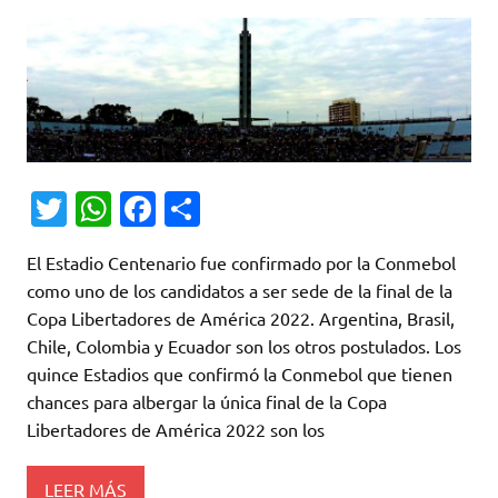
T
W
Fa
C
w
h
c
o
El Estadio Centenario fue confirmado por la Conmebol
it
at
e
m
como uno de los candidatos a ser sede de la final de la
te
s
b
p
Copa Libertadores de América 2022. Argentina, Brasil,
r
A
o
ar
Chile, Colombia y Ecuador son los otros postulados. Los
quince Estadios que confirmó la Conmebol que tienen
p
o
ti
chances para albergar la única final de la Copa
p
k
r
Libertadores de América 2022 son los
LEER MÁS