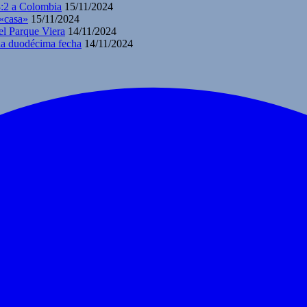
3:2 a Colombia
15/11/2024
 «casa»
15/11/2024
el Parque Viera
14/11/2024
 la duodécima fecha
14/11/2024