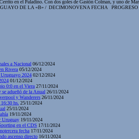
a Cerrito en el Paladino. Con dos goles de Gastón Colman, y uno de M
 URUGUAYO DE LA «B» / DECIMONOVENA FECHA PROGRESO 4:
nales a Nacional
06/12/2024
en Rivera
05/12/2024
y Uruguayo 2024
02/12/2024
2024
01/12/2024
io 0:0 en el Viera
27/11/2024
y se adueñó de la Anual
26/11/2024
iverpool y Wanderers
26/11/2024
 16:30 hs.
25/11/2024
ual
25/11/2024
ahía
19/11/2024
 y Uruguay
19/11/2024
 Sporting en el CDS
17/11/2024
motercera fecha
17/11/2024
ndo ascenso directo
16/11/2024