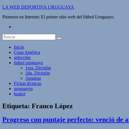
Saltar
LA WEB DEPORTIVA URUGUAYA
al
Pioneros en Internet: El primer sitio web del fútbol Uruguayo.
contenido
twitter
Buscar:
Inicio
Copa América
selección
futbol uruguayo
1era. División
2da. División
Amateur
Fichas técnicas
uruguayos
basket
Etiqueta:
Franco López
Progreso con puntaje perfecto: venció de a