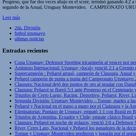
Progreso, que fue dos veces abajo en el score, terminó ganando 4:2 
segundo de la Anual, Uruguay Montevideo. CAMPEONATO
Leer más
2da. División
futbol uruguayo
ultimas noticias
Entradas recientes
Copa Uruguay: Defensor Sporting tricampeón al vencer por pe
Amistoso Internacional: Uruguay «local» venció 2:1 a Gremio 
Supercampeón : Peñarol arrasó, campeón de Clausura, Anual 
Peñarol campeón de punta a punta del Campeonato Uruguayo 
Clausura: Nacional dejó dos puntos de oro al igualar con Danub
Clausura: Peñarol se floreó 5:1 ante Progreso en el Centenario 
Triunfos de Cerro Largo, Racing, Deportivo, Peñarol, River, L
Segunda División: Uruguay Montevideo – Torque, martes a las
Peñarol y Nacional en el mano a mano por el Claiusura y la An
Eliminatorias: Puntazo de Uruguay, empató 1:1 con Brasil en B
Triunfos de Argentina, Ecuador y Chile; empate clásico Brasil
Clausura: Peñarol en noche de golazos, venció 2:0 a Defensor
River, Cerro Laro, Nacional y Peñarol los ganadores de la deci
Torque y Uruguay Montevideo perdieron y jugarán por el segu