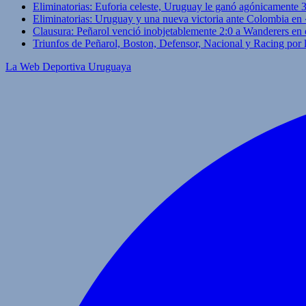
Eliminatorias: Euforia celeste, Uruguay le ganó agónicamente 
Eliminatorias: Uruguay y una nueva victoria ante Colombia en
Clausura: Peñarol venció inobjetablemente 2:0 a Wanderers en 
Triunfos de Peñarol, Boston, Defensor, Nacional y Racing por
La Web Deportiva Uruguaya