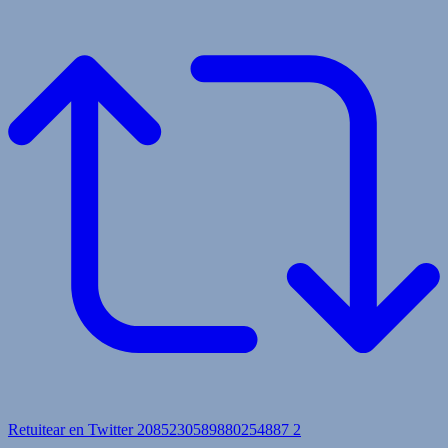
Retuitear en Twitter 2085230589880254887
2