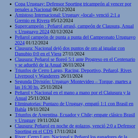
Copa Uruguay: Defensor Sporting tricampeón al vencer por
penales a Nacional
06/12/2024
Amistoso Internacional: Uruguay «local» venció 2:1 a
Gremio en Rivera
05/12/2024
Supercampeón : Peñarol arrasó, campeón de Clausura, Anual
y Uruguayo 2024
02/12/2024
Peñarol campeón de punta a punta del Campeonato Uruguayo
2024
01/12/2024
Clausura: Nacional dejó dos puntos de oro al igualar con
Danubio 0:0 en el Viera
27/11/2024
Clausura: Peñarol se floreó 5:1 ante Progreso en el Centenario
y se adueñó de la Anual
26/11/2024
Triunfos de Cerro Largo, Racing, Deportivo, Peñarol, River,
Liverpool y Wanderers
26/11/2024
Segunda División: Uruguay Montevideo – Torque, martes a
las 16:30 hs.
25/11/2024
Peñarol y Nacional en el mano a mano por el Claiusura y la
Anual
25/11/2024
Eliminatorias: Puntazo de Uruguay, empató 1:1 con Brasil en
Bahía
19/11/2024
Triunfos de Argentina, Ecuador y Chile; empate clásico Brasil
y Uruguay
19/11/2024
Clausura: Peñarol en noche de golazos, venció 2:0 a Defensor
Sporting en el CDS
17/11/2024
River, Cerro Laro, Nacional y Peñarol los ganadores de la