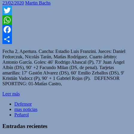
23/02/2020
Martin Bachs
Twitter
WhatsApp
Facebook
Compartir
Fecha 2, Apertura. Cancha: Estadio Luis Franzini. Jueces: Daniel
Fedorczuk, Nicolás Tarán, Matías Rodríguez. Cuarto árbitro:
Antonio García. Goles: 46′ Rodrigo Abascal (P), 73′ Juan Ángel
Albín (DS), 90′ +2 Facundo Milan (DS, de penal). Tarjetas
amarillas: 17′ Gastón Alvarez (DS), 60′ Emilio Zeballos (DS), 9′
Kristián Vadocz (P), 90′ + 1 Gabriel Rojas (P). DEFENSOR
SPORTING: 01-Matías Castro,
Leer más
Defensor
mas noticias
Peñarol
Entradas recientes