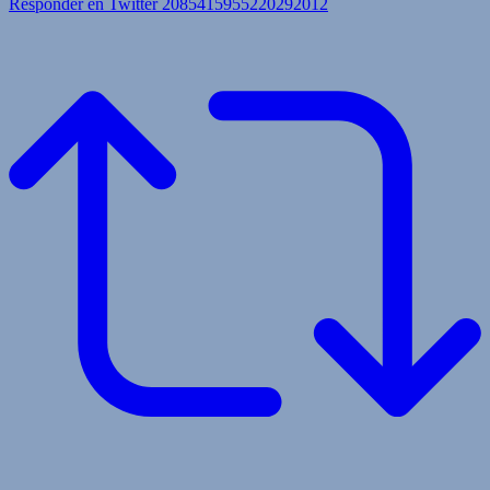
Responder en Twitter 2085415955220292012