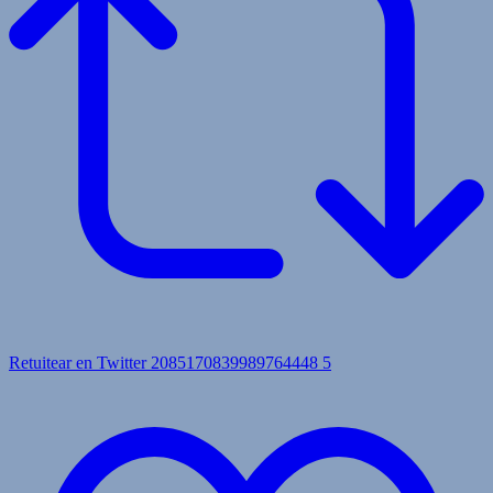
Retuitear en Twitter 2085170839989764448
5