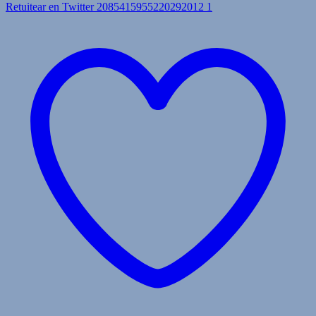
Retuitear en Twitter 2085415955220292012
1