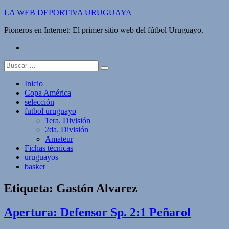
Saltar
LA WEB DEPORTIVA URUGUAYA
al
Pioneros en Internet: El primer sitio web del fútbol Uruguayo.
contenido
twitter
Buscar:
Inicio
Copa América
selección
futbol uruguayo
1era. División
2da. División
Amateur
Fichas técnicas
uruguayos
basket
Etiqueta:
Gastón Alvarez
Apertura: Defensor Sp. 2:1 Peñarol