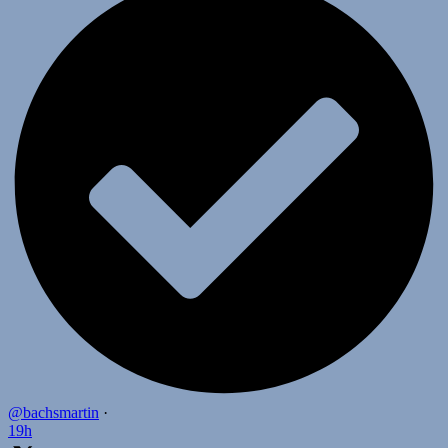
@bachsmartin
·
19h