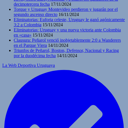
decimotercera fecha
17/11/2024
Torque y Uruguay Montevideo perdieron y jugarán por el
segundo ascenso directo
16/11/2024
Eliminatorias: Euforia celeste, Uruguay le ganó agónicamente
3:2 a Colombia
15/11/2024
Eliminatorias: Uruguay y una nueva victoria ante Colombia
en «casa»
15/11/2024
Clausura: Peñarol venció inobjetablemente 2:0 a Wanderers
en el Parque Viera
14/11/2024
Triunfos de Peñarol, Boston, Defensor, Nacional y Racing
por la duodécima fecha
14/11/2024
La Web Deportiva Uruguaya