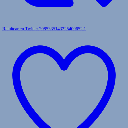
Retuitear en Twitter 2085335143225409652
1