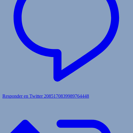
Responder en Twitter 2085170839989764448