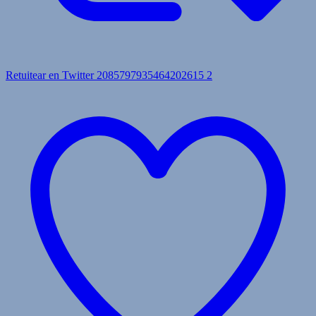
Retuitear en Twitter 2085797935464202615
2