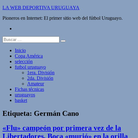
Saltar
LA WEB DEPORTIVA URUGUAYA
al
Pioneros en Internet: El primer sitio web del fútbol Uruguayo.
contenido
twitter
Buscar:
Inicio
Copa América
selección
futbol uruguayo
1era. División
2da. División
Amateur
Fichas técnicas
uruguayos
basket
Etiqueta:
Germán Cano
«Flu» campeón por primera vez de la
Libertadores, Boca «murió» en la orilla