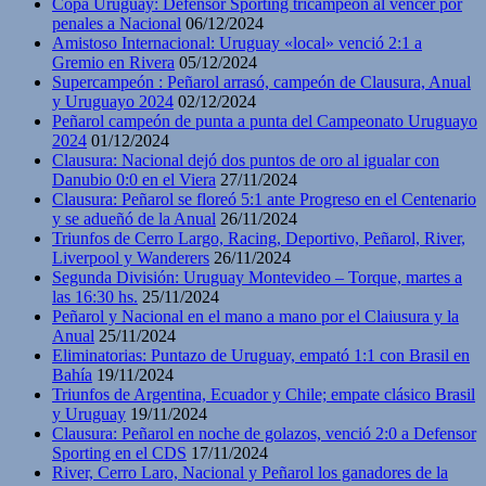
Copa Uruguay: Defensor Sporting tricampeón al vencer por
penales a Nacional
06/12/2024
Amistoso Internacional: Uruguay «local» venció 2:1 a
Gremio en Rivera
05/12/2024
Supercampeón : Peñarol arrasó, campeón de Clausura, Anual
y Uruguayo 2024
02/12/2024
Peñarol campeón de punta a punta del Campeonato Uruguayo
2024
01/12/2024
Clausura: Nacional dejó dos puntos de oro al igualar con
Danubio 0:0 en el Viera
27/11/2024
Clausura: Peñarol se floreó 5:1 ante Progreso en el Centenario
y se adueñó de la Anual
26/11/2024
Triunfos de Cerro Largo, Racing, Deportivo, Peñarol, River,
Liverpool y Wanderers
26/11/2024
Segunda División: Uruguay Montevideo – Torque, martes a
las 16:30 hs.
25/11/2024
Peñarol y Nacional en el mano a mano por el Claiusura y la
Anual
25/11/2024
Eliminatorias: Puntazo de Uruguay, empató 1:1 con Brasil en
Bahía
19/11/2024
Triunfos de Argentina, Ecuador y Chile; empate clásico Brasil
y Uruguay
19/11/2024
Clausura: Peñarol en noche de golazos, venció 2:0 a Defensor
Sporting en el CDS
17/11/2024
River, Cerro Laro, Nacional y Peñarol los ganadores de la