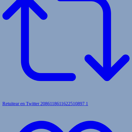
Retuitear en Twitter 2086118611622510897
1