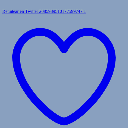
Retuitear en Twitter 2085939510177599747
1