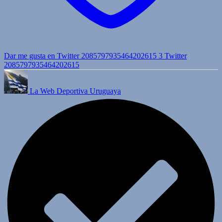
Dar me gusta en Twitter 2085797935464202615
3
Twitter
2085797935464202615
La Web Deportiva Uruguaya