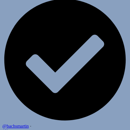
@bachsmartin
·