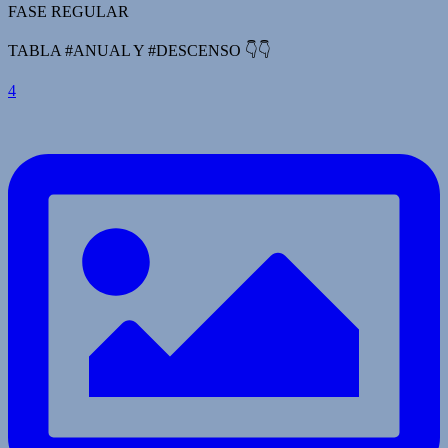
FASE REGULAR
TABLA #ANUAL Y #DESCENSO 👇👇
4