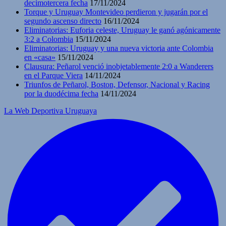
decimotercera fecha
17/11/2024
Torque y Uruguay Montevideo perdieron y jugarán por el
segundo ascenso directo
16/11/2024
Eliminatorias: Euforia celeste, Uruguay le ganó agónicamente
3:2 a Colombia
15/11/2024
Eliminatorias: Uruguay y una nueva victoria ante Colombia
en «casa»
15/11/2024
Clausura: Peñarol venció inobjetablemente 2:0 a Wanderers
en el Parque Viera
14/11/2024
Triunfos de Peñarol, Boston, Defensor, Nacional y Racing
por la duodécima fecha
14/11/2024
La Web Deportiva Uruguaya