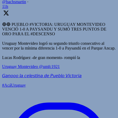
@bachsmartin
·
11h
🔵🔵 PUEBLO #VICTORIA: URUGUAY MONTEVIDEO
VENCIÓ 1-0 A PAYSANDU Y SUMÓ TRES PUNTOS DE
ORO PARA EL #DESCENSO
Uruguay Montevideo logró su segundo triunfo consecutivo al
vencer por la mínima diferencia 1-0 a Paysandú en el Parque Ancap.
Lucas Rodríguez -de gran momento- rompió la
Uruguay Montevideo
@umfc1921
𝘎𝘢𝘯𝘰𝘰𝘰 𝘭𝘢 𝘤𝘦𝘭𝘦𝘴𝘵𝘪𝘯𝘢 𝘥𝘦 𝘗𝘶𝘦𝘣𝘭𝘰 𝘝𝘪𝘤𝘵𝘰𝘳𝘪𝘢
#AcáUruguay