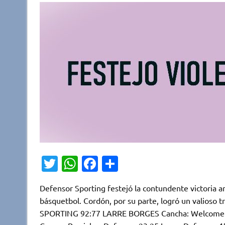
T
W
Fa
C
w
h
c
o
Defensor Sporting festejó la contundente victoria a
it
at
e
m
básquetbol. Cordón, por su parte, logró un valioso
te
s
b
p
SPORTING 92:77 LARRE BORGES Cancha: Welcome. Ju