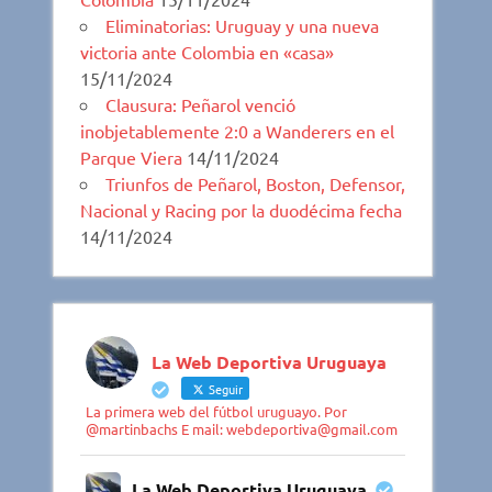
Eliminatorias: Uruguay y una nueva
victoria ante Colombia en «casa»
15/11/2024
Clausura: Peñarol venció
inobjetablemente 2:0 a Wanderers en el
Parque Viera
14/11/2024
Triunfos de Peñarol, Boston, Defensor,
Nacional y Racing por la duodécima fecha
14/11/2024
La Web Deportiva Uruguaya
Seguir
La primera web del fútbol uruguayo. Por
@martinbachs E mail: webdeportiva@gmail.com
La Web Deportiva Uruguaya