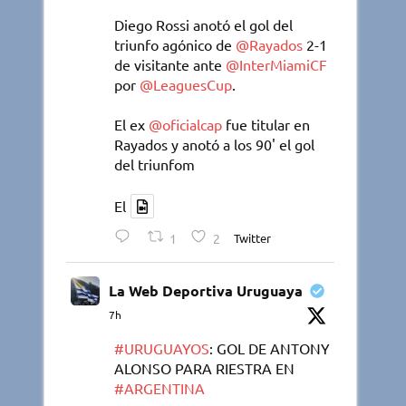
Diego Rossi anotó el gol del
triunfo agónico de
@Rayados
2-1
de visitante ante
@InterMiamiCF
por
@LeaguesCup
.
El ex
@oficialcap
fue titular en
Rayados y anotó a los 90' el gol
del triunfom
El
1
2
Twitter
La Web Deportiva Uruguaya
7h
#URUGUAYOS
: GOL DE ANTONY
ALONSO PARA RIESTRA EN
#ARGENTINA