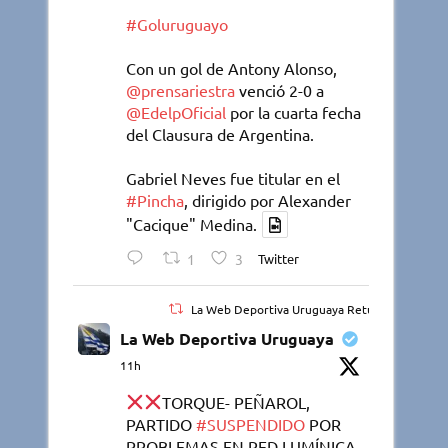
#Goluruguayo
Con un gol de Antony Alonso,
@prensariestra
venció 2-0 a
@EdelpOficial
por la cuarta fecha
del Clausura de Argentina.
Gabriel Neves fue titular en el
#Pincha
, dirigido por Alexander
"Cacique" Medina.
1
3
Twitter
La Web Deportiva Uruguaya Retuiteado
La Web Deportiva Uruguaya
11h
TORQUE- PEÑAROL,
PARTIDO
#SUSPENDIDO
POR
PROBLEMAS EN RED LUMÍNICA