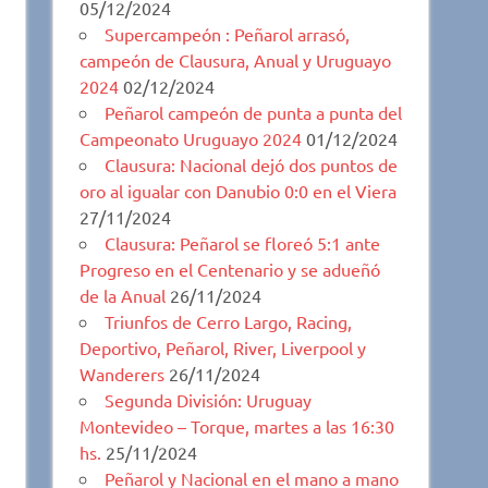
05/12/2024
Supercampeón : Peñarol arrasó,
campeón de Clausura, Anual y Uruguayo
2024
02/12/2024
Peñarol campeón de punta a punta del
Campeonato Uruguayo 2024
01/12/2024
Clausura: Nacional dejó dos puntos de
oro al igualar con Danubio 0:0 en el Viera
27/11/2024
Clausura: Peñarol se floreó 5:1 ante
Progreso en el Centenario y se adueñó
de la Anual
26/11/2024
Triunfos de Cerro Largo, Racing,
Deportivo, Peñarol, River, Liverpool y
Wanderers
26/11/2024
Segunda División: Uruguay
Montevideo – Torque, martes a las 16:30
hs.
25/11/2024
Peñarol y Nacional en el mano a mano