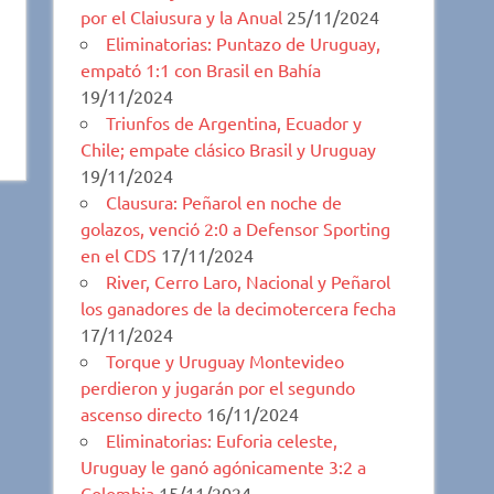
por el Claiusura y la Anual
25/11/2024
Eliminatorias: Puntazo de Uruguay,
empató 1:1 con Brasil en Bahía
19/11/2024
Triunfos de Argentina, Ecuador y
Chile; empate clásico Brasil y Uruguay
19/11/2024
Clausura: Peñarol en noche de
golazos, venció 2:0 a Defensor Sporting
en el CDS
17/11/2024
River, Cerro Laro, Nacional y Peñarol
los ganadores de la decimotercera fecha
17/11/2024
Torque y Uruguay Montevideo
perdieron y jugarán por el segundo
ascenso directo
16/11/2024
Eliminatorias: Euforia celeste,
Uruguay le ganó agónicamente 3:2 a
Colombia
15/11/2024