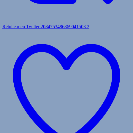
Retuitear en Twitter 2084753486869041503
2