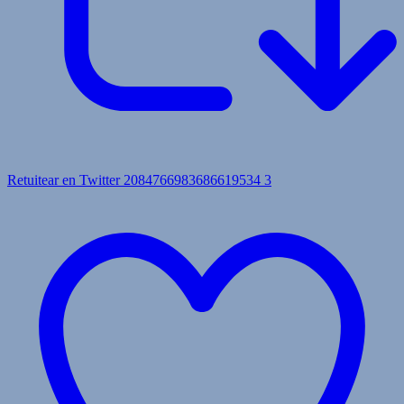
Retuitear en Twitter 2084766983686619534
3