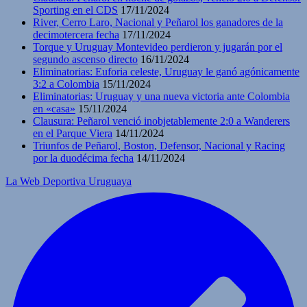
Sporting en el CDS
17/11/2024
River, Cerro Laro, Nacional y Peñarol los ganadores de la
decimotercera fecha
17/11/2024
Torque y Uruguay Montevideo perdieron y jugarán por el
segundo ascenso directo
16/11/2024
Eliminatorias: Euforia celeste, Uruguay le ganó agónicamente
3:2 a Colombia
15/11/2024
Eliminatorias: Uruguay y una nueva victoria ante Colombia
en «casa»
15/11/2024
Clausura: Peñarol venció inobjetablemente 2:0 a Wanderers
en el Parque Viera
14/11/2024
Triunfos de Peñarol, Boston, Defensor, Nacional y Racing
por la duodécima fecha
14/11/2024
La Web Deportiva Uruguaya