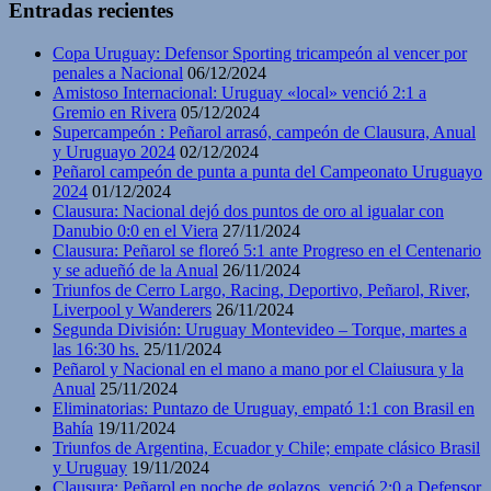
Entradas recientes
Copa Uruguay: Defensor Sporting tricampeón al vencer por
penales a Nacional
06/12/2024
Amistoso Internacional: Uruguay «local» venció 2:1 a
Gremio en Rivera
05/12/2024
Supercampeón : Peñarol arrasó, campeón de Clausura, Anual
y Uruguayo 2024
02/12/2024
Peñarol campeón de punta a punta del Campeonato Uruguayo
2024
01/12/2024
Clausura: Nacional dejó dos puntos de oro al igualar con
Danubio 0:0 en el Viera
27/11/2024
Clausura: Peñarol se floreó 5:1 ante Progreso en el Centenario
y se adueñó de la Anual
26/11/2024
Triunfos de Cerro Largo, Racing, Deportivo, Peñarol, River,
Liverpool y Wanderers
26/11/2024
Segunda División: Uruguay Montevideo – Torque, martes a
las 16:30 hs.
25/11/2024
Peñarol y Nacional en el mano a mano por el Claiusura y la
Anual
25/11/2024
Eliminatorias: Puntazo de Uruguay, empató 1:1 con Brasil en
Bahía
19/11/2024
Triunfos de Argentina, Ecuador y Chile; empate clásico Brasil
y Uruguay
19/11/2024
Clausura: Peñarol en noche de golazos, venció 2:0 a Defensor