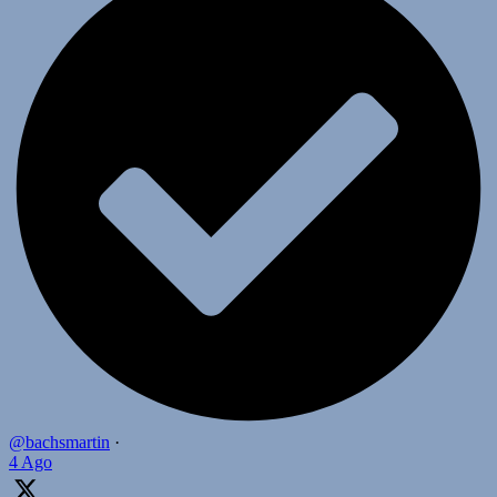
@bachsmartin
·
4 Ago