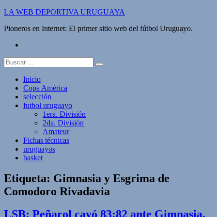
Saltar
LA WEB DEPORTIVA URUGUAYA
al
Pioneros en Internet: El primer sitio web del fútbol Uruguayo.
contenido
twitter
Buscar:
Inicio
Copa América
selección
futbol uruguayo
1era. División
2da. División
Amateur
Fichas técnicas
uruguayos
basket
Etiqueta:
Gimnasia y Esgrima de
Comodoro Rivadavia
LSB: Peñarol cayó 83:82 ante Gimnasia,