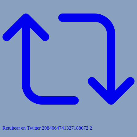
Retuitear en Twitter 2084664741327188072
2