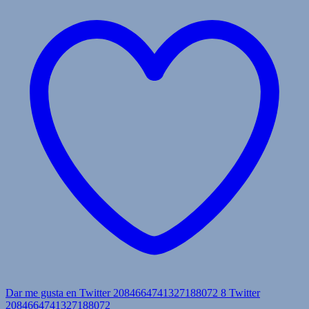
Dar me gusta en Twitter 2084664741327188072
8
Twitter
2084664741327188072