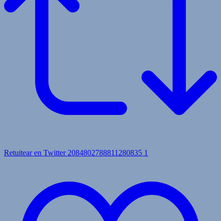
Retuitear en Twitter 2084802788811280835
1