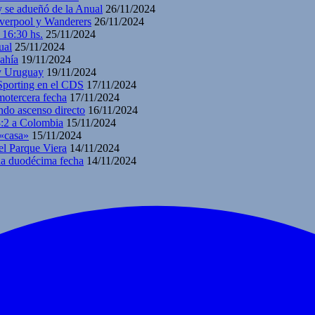
y se adueñó de la Anual
26/11/2024
iverpool y Wanderers
26/11/2024
 16:30 hs.
25/11/2024
ual
25/11/2024
ahía
19/11/2024
 y Uruguay
19/11/2024
 Sporting en el CDS
17/11/2024
motercera fecha
17/11/2024
ndo ascenso directo
16/11/2024
3:2 a Colombia
15/11/2024
 «casa»
15/11/2024
el Parque Viera
14/11/2024
 la duodécima fecha
14/11/2024