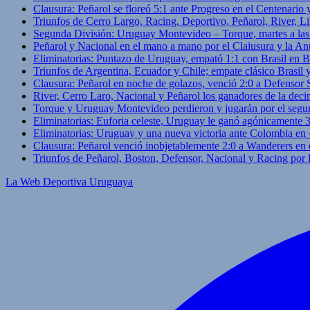
Clausura: Peñarol se floreó 5:1 ante Progreso en el Centenario 
Triunfos de Cerro Largo, Racing, Deportivo, Peñarol, River, L
Segunda División: Uruguay Montevideo – Torque, martes a las
Peñarol y Nacional en el mano a mano por el Claiusura y la An
Eliminatorias: Puntazo de Uruguay, empató 1:1 con Brasil en B
Triunfos de Argentina, Ecuador y Chile; empate clásico Brasil
Clausura: Peñarol en noche de golazos, venció 2:0 a Defensor
River, Cerro Laro, Nacional y Peñarol los ganadores de la deci
Torque y Uruguay Montevideo perdieron y jugarán por el segu
Eliminatorias: Euforia celeste, Uruguay le ganó agónicamente 
Eliminatorias: Uruguay y una nueva victoria ante Colombia en
Clausura: Peñarol venció inobjetablemente 2:0 a Wanderers en 
Triunfos de Peñarol, Boston, Defensor, Nacional y Racing por
La Web Deportiva Uruguaya