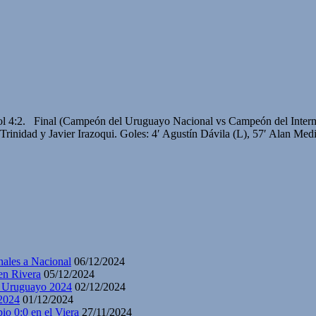
erpool 4:2. Final (Campeón del Uruguayo Nacional vs Campeón del Int
inidad y Javier Irazoqui. Goles: 4′ Agustín Dávila (L), 57′ Alan Medin
nales a Nacional
06/12/2024
en Rivera
05/12/2024
y Uruguayo 2024
02/12/2024
2024
01/12/2024
io 0:0 en el Viera
27/11/2024