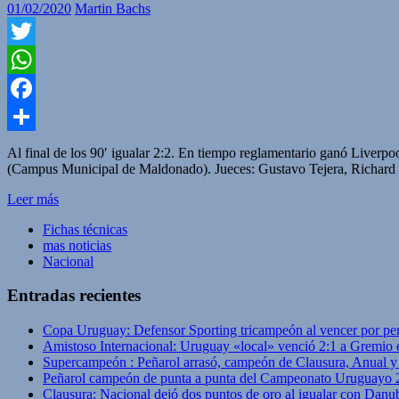
01/02/2020
Martin Bachs
Twitter
WhatsApp
Facebook
Compartir
Al final de los 90′ igualar 2:2. En tiempo reglamentario ganó Liv
(Campus Municipal de Maldonado). Jueces: Gustavo Tejera, Richard Tr
Leer más
Fichas técnicas
mas noticias
Nacional
Entradas recientes
Copa Uruguay: Defensor Sporting tricampeón al vencer por pe
Amistoso Internacional: Uruguay «local» venció 2:1 a Gremio 
Supercampeón : Peñarol arrasó, campeón de Clausura, Anual 
Peñarol campeón de punta a punta del Campeonato Uruguayo 
Clausura: Nacional dejó dos puntos de oro al igualar con Danub