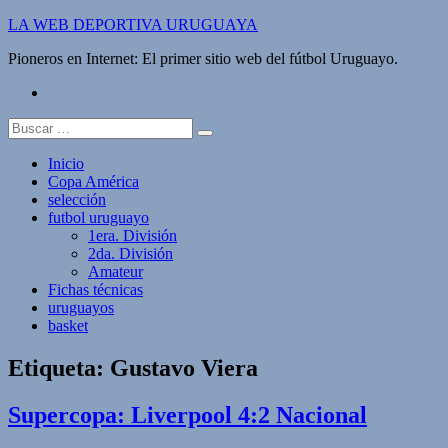
Saltar
LA WEB DEPORTIVA URUGUAYA
al
Pioneros en Internet: El primer sitio web del fútbol Uruguayo.
contenido
twitter
Buscar:
Inicio
Copa América
selección
futbol uruguayo
1era. División
2da. División
Amateur
Fichas técnicas
uruguayos
basket
Etiqueta:
Gustavo Viera
Supercopa: Liverpool 4:2 Nacional