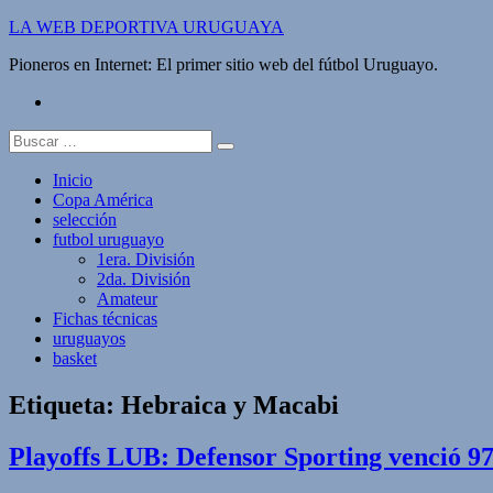
Saltar
LA WEB DEPORTIVA URUGUAYA
al
Pioneros en Internet: El primer sitio web del fútbol Uruguayo.
contenido
twitter
Buscar:
Inicio
Copa América
selección
futbol uruguayo
1era. División
2da. División
Amateur
Fichas técnicas
uruguayos
basket
Etiqueta:
Hebraica y Macabi
Playoffs LUB: Defensor Sporting venció 97: