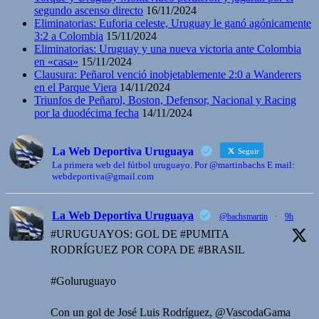
segundo ascenso directo
16/11/2024
Eliminatorias: Euforia celeste, Uruguay le ganó agónicamente
3:2 a Colombia
15/11/2024
Eliminatorias: Uruguay y una nueva victoria ante Colombia
en «casa»
15/11/2024
Clausura: Peñarol venció inobjetablemente 2:0 a Wanderers
en el Parque Viera
14/11/2024
Triunfos de Peñarol, Boston, Defensor, Nacional y Racing
por la duodécima fecha
14/11/2024
La Web Deportiva Uruguaya
Seguir
La primera web del fútbol uruguayo. Por @martinbachs E mail:
webdeportiva@gmail.com
La Web Deportiva Uruguaya
@bachsmartin
·
9h
#URUGUAYOS: GOL DE #PUMITA
RODRÍGUEZ POR COPA DE #BRASIL
#Goluruguayo
Con un gol de José Luis Rodríguez, @VascodaGama