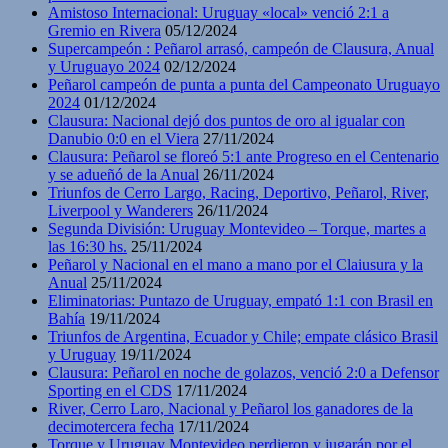
Amistoso Internacional: Uruguay «local» venció 2:1 a
Gremio en Rivera
05/12/2024
Supercampeón : Peñarol arrasó, campeón de Clausura, Anual
y Uruguayo 2024
02/12/2024
Peñarol campeón de punta a punta del Campeonato Uruguayo
2024
01/12/2024
Clausura: Nacional dejó dos puntos de oro al igualar con
Danubio 0:0 en el Viera
27/11/2024
Clausura: Peñarol se floreó 5:1 ante Progreso en el Centenario
y se adueñó de la Anual
26/11/2024
Triunfos de Cerro Largo, Racing, Deportivo, Peñarol, River,
Liverpool y Wanderers
26/11/2024
Segunda División: Uruguay Montevideo – Torque, martes a
las 16:30 hs.
25/11/2024
Peñarol y Nacional en el mano a mano por el Claiusura y la
Anual
25/11/2024
Eliminatorias: Puntazo de Uruguay, empató 1:1 con Brasil en
Bahía
19/11/2024
Triunfos de Argentina, Ecuador y Chile; empate clásico Brasil
y Uruguay
19/11/2024
Clausura: Peñarol en noche de golazos, venció 2:0 a Defensor
Sporting en el CDS
17/11/2024
River, Cerro Laro, Nacional y Peñarol los ganadores de la
decimotercera fecha
17/11/2024
Torque y Uruguay Montevideo perdieron y jugarán por el