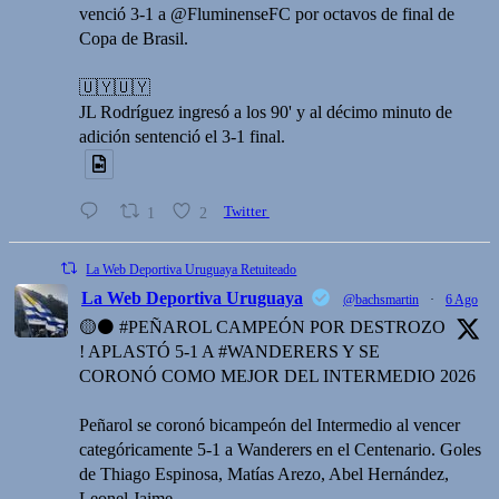
venció 3-1 a @FluminenseFC por octavos de final de
Copa de Brasil.
🇺🇾🇺🇾
JL Rodríguez ingresó a los 90' y al décimo minuto de
adición sentenció el 3-1 final.
1
2
Twitter
La Web Deportiva Uruguaya Retuiteado
La Web Deportiva Uruguaya
@bachsmartin
·
6 Ago
🟡⚫️ #PEÑAROL CAMPEÓN POR DESTROZO
! APLASTÓ 5-1 A #WANDERERS Y SE
CORONÓ COMO MEJOR DEL INTERMEDIO 2026
Peñarol se coronó bicampeón del Intermedio al vencer
categóricamente 5-1 a Wanderers en el Centenario. Goles
de Thiago Espinosa, Matías Arezo, Abel Hernández,
Leonel Jaime