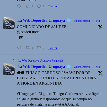
5
5
Twitter
La Web Deportiva Uruguaya
@bachsmartin
·
14h
COMUNICADO DE #AUDEF
@AudefOficial
1
2
Twitter
La Web Deportiva Uruguaya Retuiteado
La Web Deportiva Uruguaya
@bachsmartin
·
21h
🔵🔵 THIAGO CARDOZO #SALVADOR DE
BELGRANO, ATAJÓ UN PENAL EN LA HORA
A TIGRE EN ARGENTINA
#Uruguayo !! El golero Thiago Cardozo otra vez figura
en @Belgrano y responsable de que su equipo no
perdiera de visitante ante @AAAJoficial.