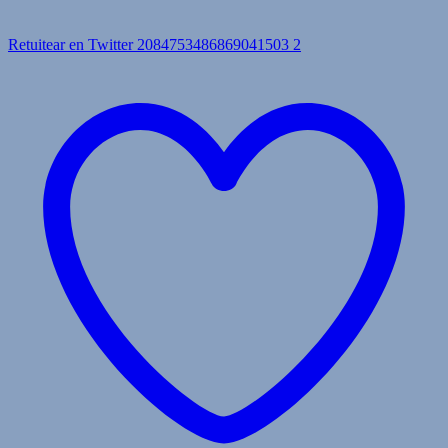
Retuitear en Twitter 2084753486869041503
2