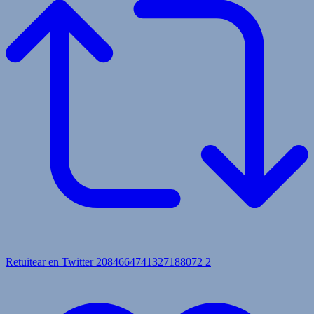
Retuitear en Twitter 2084664741327188072
2