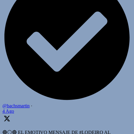
@bachsmartin
·
4 Ago
🔵⚪️🔴 EL EMOTIVO MENSAJE DE #LODEIRO AL