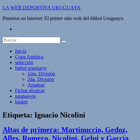
Saltar
LA WEB DEPORTIVA URUGUAYA
al
Pioneros en Internet: El primer sitio web del fútbol Uruguayo.
contenido
twitter
Buscar:
Inicio
Copa América
selección
futbol uruguayo
1era. División
2da. División
Amateur
Fichas técnicas
uruguayos
basket
Etiqueta:
Ignacio Nicolini
Altas de primera: Martinuccio, Gedoz,
Alles, Romero, Nicolini, Gelpi y García