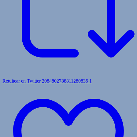
Retuitear en Twitter 2084802788811280835
1