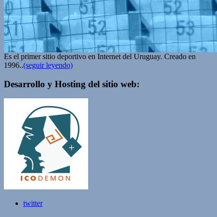
Es el primer sitio deportivo en Internet del Uruguay. Creado en
1996..
(seguir leyendo)
Desarrollo y Hosting del sitio web:
twitter