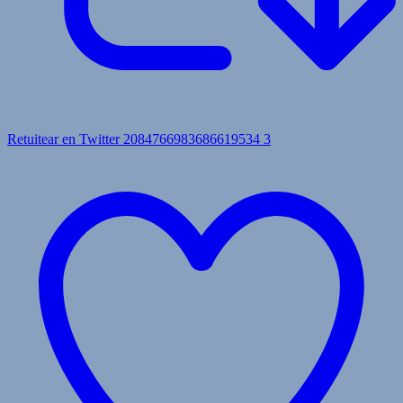
Retuitear en Twitter 2084766983686619534
3