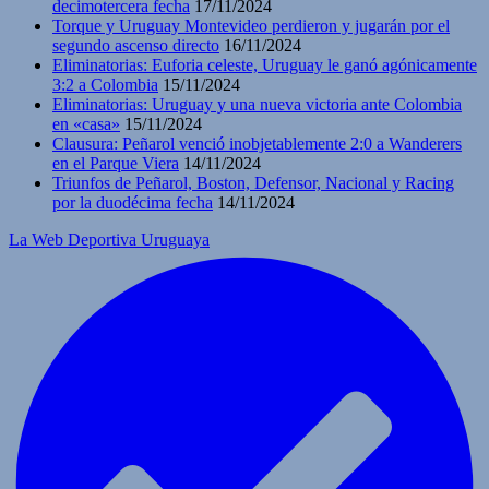
decimotercera fecha
17/11/2024
Torque y Uruguay Montevideo perdieron y jugarán por el
segundo ascenso directo
16/11/2024
Eliminatorias: Euforia celeste, Uruguay le ganó agónicamente
3:2 a Colombia
15/11/2024
Eliminatorias: Uruguay y una nueva victoria ante Colombia
en «casa»
15/11/2024
Clausura: Peñarol venció inobjetablemente 2:0 a Wanderers
en el Parque Viera
14/11/2024
Triunfos de Peñarol, Boston, Defensor, Nacional y Racing
por la duodécima fecha
14/11/2024
La Web Deportiva Uruguaya