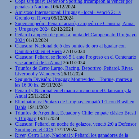
Copa Uruguay: Defensor Sporting tricampeón al vencer por
penales a Nacional
06/12/2024
Amistoso Internacional: Uruguay «local» venció 2:1 a
Gremio en Rivera
05/12/2024
Supercampeón : Peñarol arrasó, campeón de Clausura, Anual
y Uruguayo 2024
02/12/2024
Peñarol campeón de punta a punta del Campeonato Uruguayo
2024
01/12/2024
Clausura: Nacional dejó dos puntos de oro al igualar con
Danubio 0:0 en el Viera
27/11/2024
Clausura: Peñarol se floreó 5:1 ante Progreso en el Centenario
y se adueñó de la Anual
26/11/2024
Triunfos de Cerro Largo, Racing, Deportivo, Peñarol, River,
Liverpool y Wanderers
26/11/2024
Segunda División: Uruguay Montevideo – Torque, martes a
las 16:30 hs.
25/11/2024
Peñarol y Nacional en el mano a mano por el Claiusura y la
Anual
25/11/2024
Eliminatorias: Puntazo de Uruguay, empató 1:1 con Brasil en
Bahía
19/11/2024
Triunfos de Argentina, Ecuador y Chile; empate clásico Brasil
y Uruguay
19/11/2024
Clausura: Peñarol en noche de golazos, venció 2:0 a Defensor
Sporting en el CDS
17/11/2024
River, Cerro Laro, Nacional y Peñarol los ganadores de la