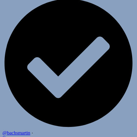
@bachsmartin
·