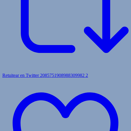
Retuitear en Twitter 2085751908988309982
2