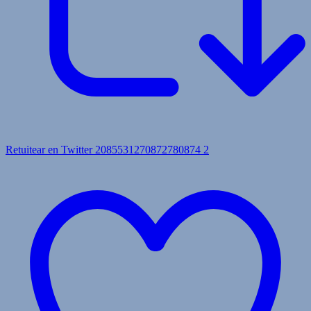
Retuitear en Twitter 2085531270872780874
2