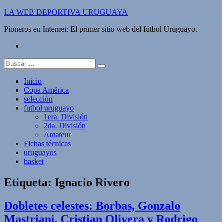
Saltar
LA WEB DEPORTIVA URUGUAYA
al
Pioneros en Internet: El primer sitio web del fútbol Uruguayo.
contenido
twitter
Buscar:
Inicio
Copa América
selección
futbol uruguayo
1era. División
2da. División
Amateur
Fichas técnicas
uruguayos
basket
Etiqueta:
Ignacio Rivero
Dobletes celestes: Borbas, Gonzalo
Mastriani, Cristian Olivera y Rodrigo