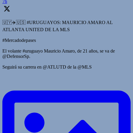
7h
🇺🇾✈️🇺🇸 #URUGUAYOS: MAURICIO AMARO AL
ATLANTA UNITED DE LA MLS
#Mercadodepases
El volante #uruguayo Mauricio Amaro, de 21 años, se va de
@DefensorSp.
Seguirá su carrera en @ATLUTD de la @MLS