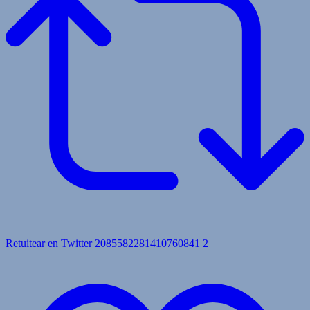
Retuitear en Twitter 2085582281410760841
2