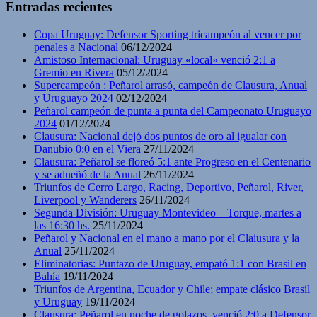
Entradas recientes
Copa Uruguay: Defensor Sporting tricampeón al vencer por
penales a Nacional
06/12/2024
Amistoso Internacional: Uruguay «local» venció 2:1 a
Gremio en Rivera
05/12/2024
Supercampeón : Peñarol arrasó, campeón de Clausura, Anual
y Uruguayo 2024
02/12/2024
Peñarol campeón de punta a punta del Campeonato Uruguayo
2024
01/12/2024
Clausura: Nacional dejó dos puntos de oro al igualar con
Danubio 0:0 en el Viera
27/11/2024
Clausura: Peñarol se floreó 5:1 ante Progreso en el Centenario
y se adueñó de la Anual
26/11/2024
Triunfos de Cerro Largo, Racing, Deportivo, Peñarol, River,
Liverpool y Wanderers
26/11/2024
Segunda División: Uruguay Montevideo – Torque, martes a
las 16:30 hs.
25/11/2024
Peñarol y Nacional en el mano a mano por el Claiusura y la
Anual
25/11/2024
Eliminatorias: Puntazo de Uruguay, empató 1:1 con Brasil en
Bahía
19/11/2024
Triunfos de Argentina, Ecuador y Chile; empate clásico Brasil
y Uruguay
19/11/2024
Clausura: Peñarol en noche de golazos, venció 2:0 a Defensor