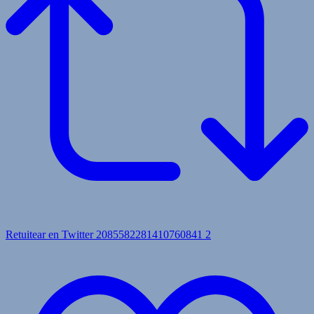
Retuitear en Twitter 2085582281410760841
2