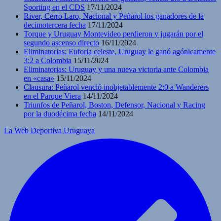
Sporting en el CDS
17/11/2024
River, Cerro Laro, Nacional y Peñarol los ganadores de la
decimotercera fecha
17/11/2024
Torque y Uruguay Montevideo perdieron y jugarán por el
segundo ascenso directo
16/11/2024
Eliminatorias: Euforia celeste, Uruguay le ganó agónicamente
3:2 a Colombia
15/11/2024
Eliminatorias: Uruguay y una nueva victoria ante Colombia
en «casa»
15/11/2024
Clausura: Peñarol venció inobjetablemente 2:0 a Wanderers
en el Parque Viera
14/11/2024
Triunfos de Peñarol, Boston, Defensor, Nacional y Racing
por la duodécima fecha
14/11/2024
La Web Deportiva Uruguaya