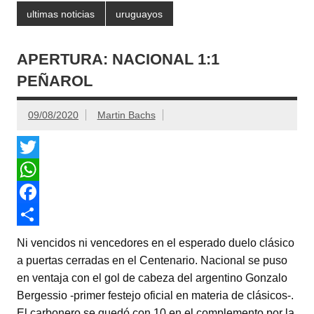
ultimas noticias
uruguayos
APERTURA: NACIONAL 1:1
PEÑAROL
09/08/2020
Martin Bachs
T
w
W
i
h
F
t
a
a
C
Ni vencidos ni vencedores en el esperado duelo clásico
t
t
c
o
a puertas cerradas en el Centenario. Nacional se puso
en ventaja con el gol de cabeza del argentino Gonzalo
e
s
e
m
Bergessio -primer festejo oficial en materia de clásicos-.
r
A
b
p
El carbonero se quedó con 10 en el complemento por la