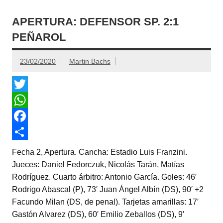
APERTURA: DEFENSOR SP. 2:1
PEÑAROL
23/02/2020
Martin Bachs
T
w
W
i
h
F
t
a
a
C
Fecha 2, Apertura. Cancha: Estadio Luis Franzini.
t
t
c
o
Jueces: Daniel Fedorczuk, Nicolás Tarán, Matías
Rodríguez. Cuarto árbitro: Antonio García. Goles: 46′
e
s
e
m
Rodrigo Abascal (P), 73′ Juan Ángel Albín (DS), 90′ +2
r
A
b
p
Facundo Milan (DS, de penal). Tarjetas amarillas: 17′
p
o
a
Gastón Alvarez (DS), 60′ Emilio Zeballos (DS), 9′