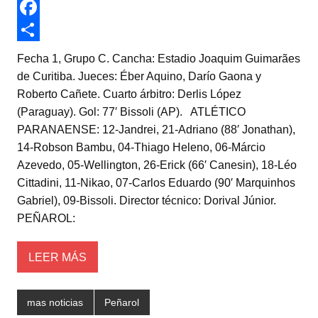
w
W
i
h
F
t
a
a
C
Fecha 1, Grupo C. Cancha: Estadio Joaquim Guimarães
t
t
c
o
de Curitiba. Jueces: Éber Aquino, Darío Gaona y
Roberto Cañete. Cuarto árbitro: Derlis López
e
s
e
m
(Paraguay). Gol: 77′ Bissoli (AP). ATLÉTICO
r
A
b
p
PARANAENSE: 12-Jandrei, 21-Adriano (88′ Jonathan),
p
o
a
14-Robson Bambu, 04-Thiago Heleno, 06-Márcio
Azevedo, 05-Wellington, 26-Erick (66′ Canesin), 18-Léo
p
o
r
Cittadini, 11-Nikao, 07-Carlos Eduardo (90′ Marquinhos
k
t
Gabriel), 09-Bissoli. Director técnico: Dorival Júnior.
i
PEÑAROL:
r
LEER MÁS
mas noticias
Peñarol