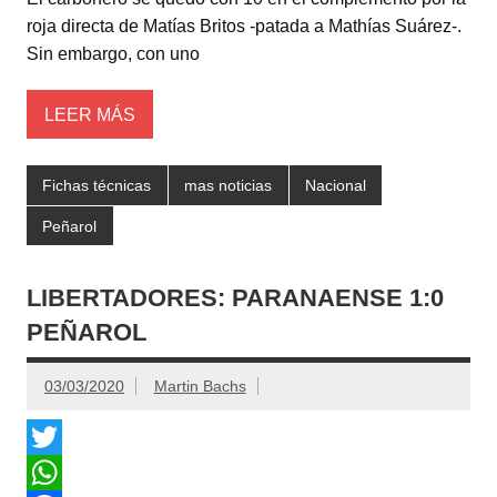
p
o
a
roja directa de Matías Britos -patada a Mathías Suárez-.
Sin embargo, con uno
p
o
r
k
t
LEER MÁS
i
r
Fichas técnicas
mas noticias
Nacional
Peñarol
LIBERTADORES: PARANAENSE 1:0
PEÑAROL
03/03/2020
Martin Bachs
T