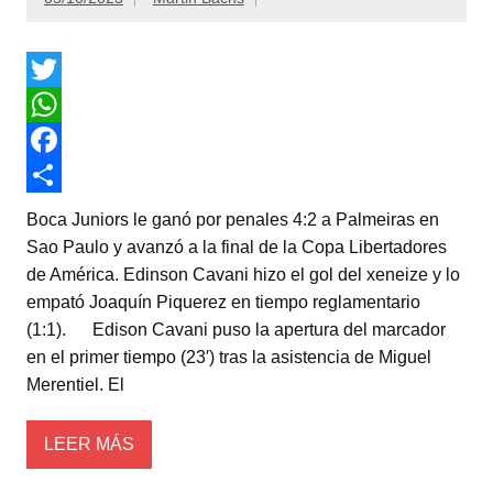
T
w
W
i
h
F
t
a
a
C
Boca Juniors le ganó por penales 4:2 a Palmeiras en
t
t
c
o
Sao Paulo y avanzó a la final de la Copa Libertadores
de América. Edinson Cavani hizo el gol del xeneize y lo
e
s
e
m
empató Joaquín Piquerez en tiempo reglamentario
r
A
b
p
(1:1). Edison Cavani puso la apertura del marcador
p
o
a
en el primer tiempo (23′) tras la asistencia de Miguel
Merentiel. El
p
o
r
k
t
LEER MÁS
i
r