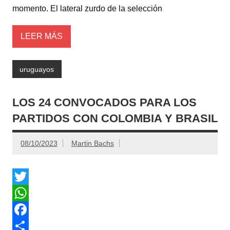
momento. El lateral zurdo de la selección
p
o
r
k
t
LEER MÁS
i
r
uruguayos
LOS 24 CONVOCADOS PARA LOS
PARTIDOS CON COLOMBIA Y BRASIL
08/10/2023
Martin Bachs
T
w
W
i
h
F