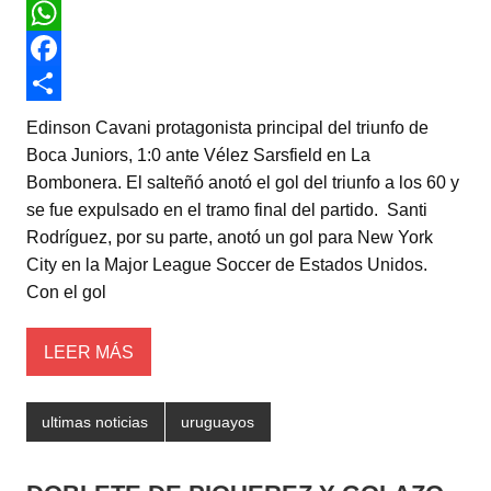
T
w
W
i
h
F
t
a
a
C
Edinson Cavani protagonista principal del triunfo de
t
t
c
o
Boca Juniors, 1:0 ante Vélez Sarsfield en La
Bombonera. El salteñó anotó el gol del triunfo a los 60 y
e
s
e
m
se fue expulsado en el tramo final del partido. Santi
r
A
b
p
Rodríguez, por su parte, anotó un gol para New York
p
o
a
City en la Major League Soccer de Estados Unidos.
Con el gol
p
o
r
k
t
LEER MÁS
i
r
ultimas noticias
uruguayos