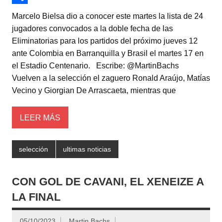
t
a
a
C
Marcelo Bielsa dio a conocer este martes la lista de 24
t
t
c
o
jugadores convocados a la doble fecha de las
Eliminatorias para los partidos del próximo jueves 12
e
s
e
m
ante Colombia en Barranquilla y Brasil el martes 17 en
r
A
b
p
el Estadio Centenario. Escribe: @MartinBachs
p
o
a
Vuelven a la selección el zaguero Ronald Araújo, Matías
Vecino y Giorgian De Arrascaeta, mientras que
p
o
r
k
t
LEER MÁS
i
r
selección
ultimas noticias
CON GOL DE CAVANI, EL XENEIZE A
LA FINAL
05/10/2023
Martin Bachs