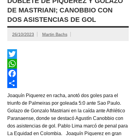
DOBLETE DE PIQUEREZ Y GOLAZO
DE MASTRIANI; CANOBBIO CON
DOS ASISTENCIAS DE GOL
26/10/2023
Martin Bachs
T
w
W
i
h
F
t
a
a
C
Joaquín Piquerez en racha, anotó dos goles para el
t
t
c
o
triunfo de Palmeiras por goleada 5:0 ante Sao Paulo.
Golazo de Gonzalo Mastriani en la caída ante Athlético
e
s
e
m
Paranaense, donde se destacó Agustín Canobbio con
r
A
b
p
dos asistencias de gol. Pablo Lima marcó de penal para
p
o
a
La Equidad en Colombia. Joaquín Piquerez en gran