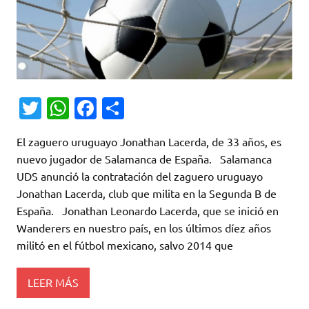
T
W
Fa
C
w
h
c
o
El zaguero uruguayo Jonathan Lacerda, de 33 años, es
it
at
e
m
nuevo jugador de Salamanca de España. Salamanca
te
s
b
p
UDS anunció la contratación del zaguero uruguayo
r
A
o
ar
Jonathan Lacerda, club que milita en la Segunda B de
España. Jonathan Leonardo Lacerda, que se inició en
p
o
ti
Wanderers en nuestro país, en los últimos díez años
p
k
r
militó en el fútbol mexicano, salvo 2014 que
LEER MÁS