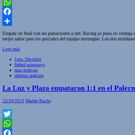
Twitter
WhatsApp
Facebook
Compartir
Empate en final con las pulsaciones a mil. Racing se puso en ventaja 
mejor sabor para los parciales del equipo merengue. Los dos terminar
Leer más
1era. División
futbol uruguayo
mas noticias
ultimas noticias
La Luz y Plaza empataron 1:1 en el Paler
22/10/2023
Martin Bachs
Twitter
WhatsApp