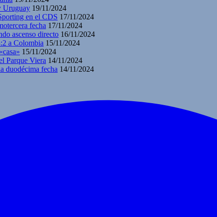
 y Uruguay
19/11/2024
 Sporting en el CDS
17/11/2024
motercera fecha
17/11/2024
ndo ascenso directo
16/11/2024
3:2 a Colombia
15/11/2024
 «casa»
15/11/2024
el Parque Viera
14/11/2024
 la duodécima fecha
14/11/2024