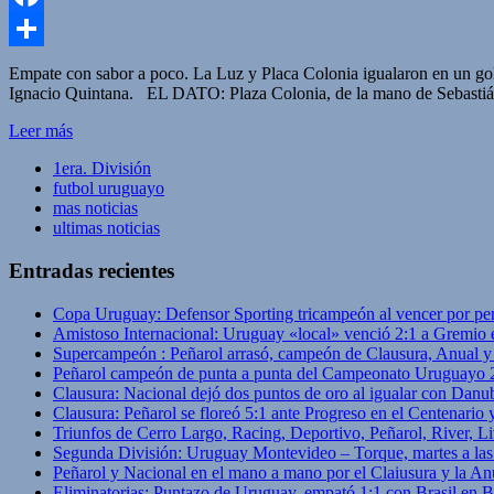
Facebook
Compartir
Empate con sabor a poco. La Luz y Placa Colonia igualaron en un gol 
Ignacio Quintana. EL DATO: Plaza Colonia, de la mano de Sebastián D
Leer más
1era. División
futbol uruguayo
mas noticias
ultimas noticias
Entradas recientes
Copa Uruguay: Defensor Sporting tricampeón al vencer por pe
Amistoso Internacional: Uruguay «local» venció 2:1 a Gremio 
Supercampeón : Peñarol arrasó, campeón de Clausura, Anual 
Peñarol campeón de punta a punta del Campeonato Uruguayo 
Clausura: Nacional dejó dos puntos de oro al igualar con Danub
Clausura: Peñarol se floreó 5:1 ante Progreso en el Centenario 
Triunfos de Cerro Largo, Racing, Deportivo, Peñarol, River, L
Segunda División: Uruguay Montevideo – Torque, martes a las
Peñarol y Nacional en el mano a mano por el Claiusura y la An
Eliminatorias: Puntazo de Uruguay, empató 1:1 con Brasil en B