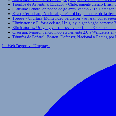
Triunfos de Argentina, Ecuador y Chile; empate clásico Brasil
Clausura: Peñarol en noche de golazos, venció 2:0 a Defensor
River, Cerro Laro, Nacional y Peñarol los ganadores de la deci
Torque y Uruguay Montevideo perdieron y jugarán por el segu
Eliminatorias: Euforia celeste, Uruguay le ganó agónicamente 
Eliminatorias: Uruguay y una nueva victoria ante Colombia en
Clausura: Peñarol venció inobjetablemente 2:0 a Wanderers en 
Triunfos de Peñarol, Boston, Defensor, Nacional y Racing por
La Web Deportiva Uruguaya